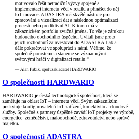
motivovalo řešit netradiční výzvy spojené s
implementací internetu věcí v retailu a přinášet do něj
IoT inovace. ADASTRA má skvělé nástroje pro
zpracování a vizualizaci dat a následnou optimalizaci
procesů nebo prediktivní AI. K tomu má v
zákaznickém portfoliu zvučná jména. To vše je zárukou
budoucího obchodního úspěchu. Uvítali jsme proto
jejich rozhodnutí zainvestovat do ADASTRA Lab a
dále pokračovat ve spolupráci s námi. Věříme, že
společně porosteme a staneme se významnými
světovými hráči v digitalizaci retailu.“
— Alan Fabik, spoluzakladatel HARDWARIO
O společnosti HARDWARIO
HARDWARIO je česká technologická společnost, která se
zaměřuje na oblast IoT – internetu věcí. Svým zákazníkům
poskytuje konfigurovatelná IoT zařízení, konektivitu a cloudové
služby. Společně s partnery úspěšně zavádí IoT projekty ve výrobě,
energetice, zemědělství, maloobchodě, zdravotnictví nebo správě
majetku.
O společnosti ADASTRA