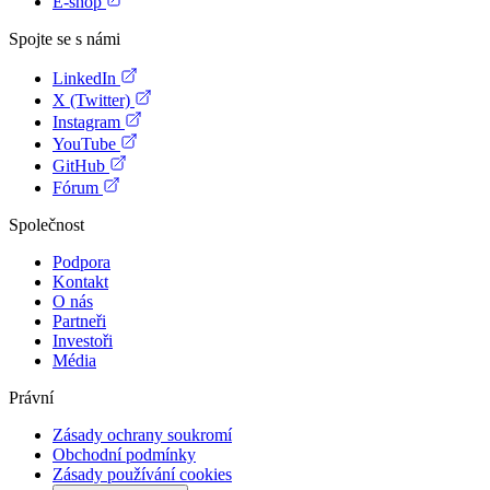
E-shop
Spojte se s námi
LinkedIn
X (Twitter)
Instagram
YouTube
GitHub
Fórum
Společnost
Podpora
Kontakt
O nás
Partneři
Investoři
Média
Právní
Zásady ochrany soukromí
Obchodní podmínky
Zásady používání cookies