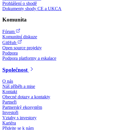
Prohlášení o shodě
Dokumenty shody CE a UKCA
Komunita
Fórum
Komunitní diskuze
GitHub
Open source projekty
Podpora
Podpora platformy a eskalace
Společnost
O nás
Náš příběh a mise
Kontakt
Obecné dotazy a kontakty
Partneři
Partnerský ekosystém
Investoři
Vztahy s investory
Kariéra
Přidejte se k nám