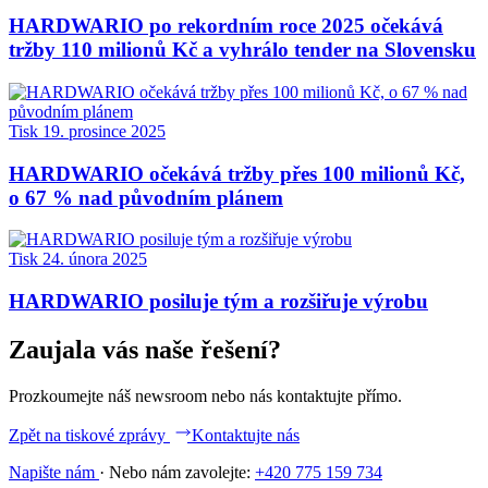
HARDWARIO po rekordním roce 2025 očekává
tržby 110 milionů Kč a vyhrálo tender na Slovensku
Tisk
19. prosince 2025
HARDWARIO očekává tržby přes 100 milionů Kč,
o 67 % nad původním plánem
Tisk
24. února 2025
HARDWARIO posiluje tým a rozšiřuje výrobu
Zaujala vás naše řešení?
Prozkoumejte náš newsroom nebo nás kontaktujte přímo.
Zpět na tiskové zprávy
Kontaktujte nás
Napište nám
·
Nebo nám zavolejte:
+420 775 159 734