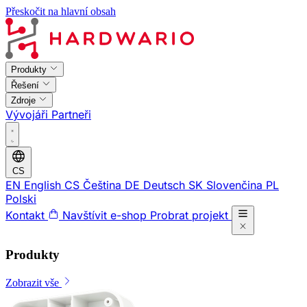
Přeskočit na hlavní obsah
Produkty
Řešení
Zdroje
Vývojáři
Partneři
CS
EN
English
CS
Čeština
DE
Deutsch
SK
Slovenčina
PL
Polski
Kontakt
Navštívit e-shop
Probrat projekt
Produkty
Zobrazit vše