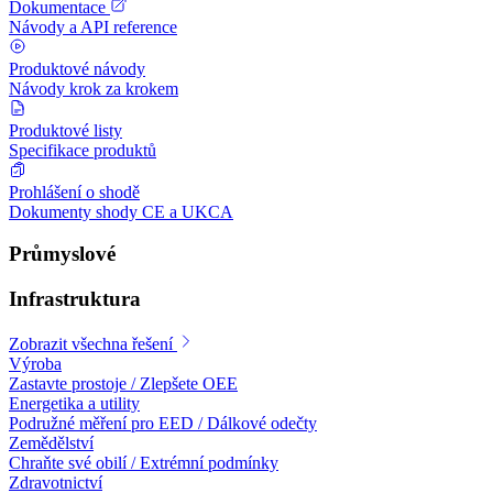
Dokumentace
Návody a API reference
Produktové návody
Návody krok za krokem
Produktové listy
Specifikace produktů
Prohlášení o shodě
Dokumenty shody CE a UKCA
Průmyslové
Infrastruktura
Zobrazit všechna řešení
Výroba
Zastavte prostoje / Zlepšete OEE
Energetika a utility
Podružné měření pro EED / Dálkové odečty
Zemědělství
Chraňte své obilí / Extrémní podmínky
Zdravotnictví