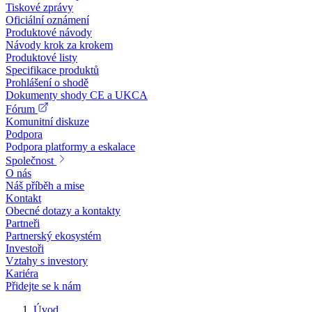
Tiskové zprávy
Oficiální oznámení
Produktové návody
Návody krok za krokem
Produktové listy
Specifikace produktů
Prohlášení o shodě
Dokumenty shody CE a UKCA
Fórum
Komunitní diskuze
Podpora
Podpora platformy a eskalace
Společnost
O nás
Náš příběh a mise
Kontakt
Obecné dotazy a kontakty
Partneři
Partnerský ekosystém
Investoři
Vztahy s investory
Kariéra
Přidejte se k nám
Úvod