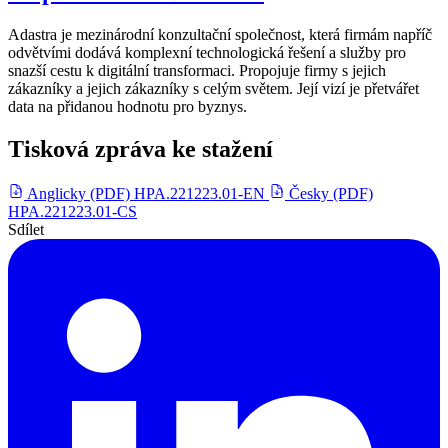
Adastra je mezinárodní konzultační společnost, která firmám napříč
odvětvími dodává komplexní technologická řešení a služby pro
snazší cestu k digitální transformaci. Propojuje firmy s jejich
zákazníky a jejich zákazníky s celým světem. Její vizí je přetvářet
data na přidanou hodnotu pro byznys.
Tisková zpráva ke stažení
Anglicky (PDF)
HPA.221223.01-EN
Česky (PDF)
HPA.221223.01-CS
Sdílet