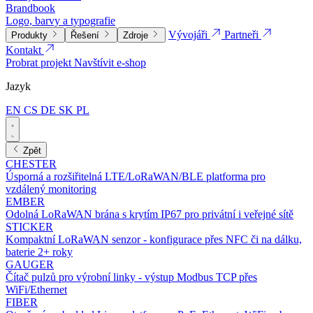
Brandbook
Logo, barvy a typografie
Vývojáři
Partneři
Produkty
Řešení
Zdroje
Kontakt
Probrat projekt
Navštívit e-shop
Jazyk
EN
CS
DE
SK
PL
Zpět
CHESTER
Úsporná a rozšiřitelná LTE/LoRaWAN/BLE platforma pro
vzdálený monitoring
EMBER
Odolná LoRaWAN brána s krytím IP67 pro privátní i veřejné sítě
STICKER
Kompaktní LoRaWAN senzor - konfigurace přes NFC či na dálku,
baterie 2+ roky
GAUGER
Čítač pulzů pro výrobní linky - výstup Modbus TCP přes
WiFi/Ethernet
FIBER