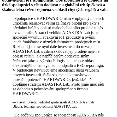
dodavatelem IoT komponent. Obě společnosti se dohodly na
úzké spolupráci s cílem dodávat na globální trh špičková a
škálovatelná řešení zejména v oblasti chytrých regálů a vah.
„Spolupráce s HARDWARIO nám v uplynulých letech
umožnila realizovat velmi zajímavé pilotní projekty s
předními hráči v oblasti maloobchodního prodeje u nás
i v zahraničí. V rámci vehiklu ADASTRA Lab jsme
společně vyvinuli atraktivní IoT produkty a ověřili
jejich funkčnost v různých formátech prodejních míst.
Rozhodli jsme se nyní dále investovat do rozvoje
ADASTRA Lab s cílem škálovat její prodeje nejen v
oblasti retailu, ale napříč celým dodavatelským
řetězcem jako je výroba či logistika, nebo v oblasti
efektivnějšího managementu odpadů a ESG reportingu.
V budoucnu nevylučujeme akceleraci růstu vstupem
nových investorů. Stále sázíme na know-how a
inovační potenciál HARDWARIO, jenž ideálně
doplňuje strategii ADASTRA Lab. Proto jsme moc rádi
za dohodu o pokračování spolupráce s firmou
HARDWARIO.“
— Pavel Kysela, jednatel společnosti ADASTRA a Petr
Blabla, jednatel společnosti ADASTRA Lab
„Od počátku spolupráce se společností ADASTRA nás