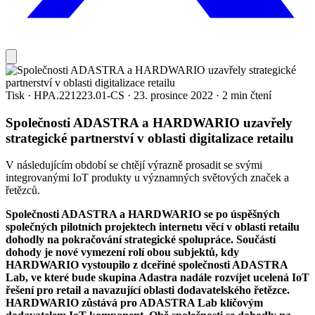
Tisk
·
HPA.221223.01-CS
·
23. prosince 2022
·
2 min čtení
Společnosti ADASTRA a HARDWARIO uzavřely
strategické partnerství v oblasti digitalizace retailu
V následujícím období se chtějí výrazně prosadit se svými
integrovanými IoT produkty u významných světových značek a
řetězců.
Společnosti ADASTRA a HARDWARIO se po úspěšných
společných pilotních projektech internetu věcí v oblasti retailu
dohodly na pokračování strategické spolupráce. Součástí
dohody je nové vymezení rolí obou subjektů, kdy
HARDWARIO vystoupilo z dceřiné společnosti ADASTRA
Lab, ve které bude skupina Adastra nadále rozvíjet ucelená IoT
řešení pro retail a navazující oblasti dodavatelského řetězce.
HARDWARIO zůstává pro ADASTRA Lab klíčovým