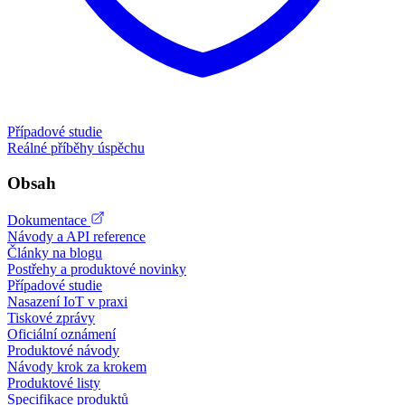
Případové studie
Reálné příběhy úspěchu
Obsah
Dokumentace
Návody a API reference
Články na blogu
Postřehy a produktové novinky
Případové studie
Nasazení IoT v praxi
Tiskové zprávy
Oficiální oznámení
Produktové návody
Návody krok za krokem
Produktové listy
Specifikace produktů