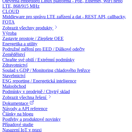
Otevřená embedded Linux platforma - PoE, Ethernet, WiFi nebo
LTE, 868/915 MHz
CLOUD
Middleware pro správu LTE zařízení a dat - REST API, callbacky,
FOTA
Zobrazit všechny produkty
Výroba
Zastavte prostoje / Zlepšete OEE
Energetika a utility
Podružné měření pro EED / Dálkové odečty
Zemědělství
Chraňte své obilí / Extrémní podmínky
Zdravotnictví
Soulad s GDP / Monitoring chladového řetězce
Stavebnictví
ESG reporting / Energetická inteligence
Maloobchod
Podmínky v prodejně / Chytrý sklad
Zobrazit všechna řešení
Dokumentace
Návody a API reference
Články na blogu
Postřehy a produktové novinky
Případové studie
Nasazení IoT v praxi