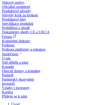
Tiskové zprávy
Oficiální oznámení
Produktové návody
Návody krok za krokem
Produktové listy
Specifikace produktů
Prohlášení o shodě
Dokumenty shody CE a UKCA
Fórum
Komunitní diskuze
Podpora
Podpora platformy a eskalace
Společnost
O nás
Náš příběh a mise
Kontakt
Obecné dotazy a kontakty
Partneři
Partnerský ekosystém
Investoři
Vztahy s investory
Kariéra
Přidejte se k nám
Úvod