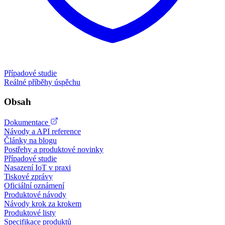
Případové studie
Reálné příběhy úspěchu
Obsah
Dokumentace
Návody a API reference
Články na blogu
Postřehy a produktové novinky
Případové studie
Nasazení IoT v praxi
Tiskové zprávy
Oficiální oznámení
Produktové návody
Návody krok za krokem
Produktové listy
Specifikace produktů