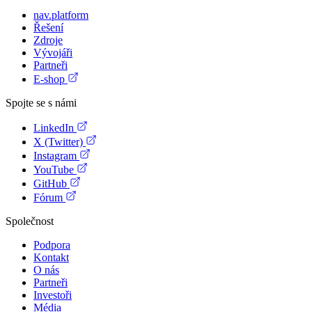
nav.platform
Řešení
Zdroje
Vývojáři
Partneři
E-shop
Spojte se s námi
LinkedIn
X (Twitter)
Instagram
YouTube
GitHub
Fórum
Společnost
Podpora
Kontakt
O nás
Partneři
Investoři
Média