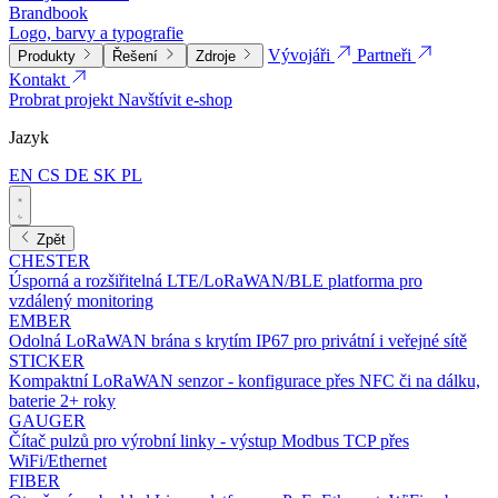
Brandbook
Logo, barvy a typografie
Vývojáři
Partneři
Produkty
Řešení
Zdroje
Kontakt
Probrat projekt
Navštívit e-shop
Jazyk
EN
CS
DE
SK
PL
Zpět
CHESTER
Úsporná a rozšiřitelná LTE/LoRaWAN/BLE platforma pro
vzdálený monitoring
EMBER
Odolná LoRaWAN brána s krytím IP67 pro privátní i veřejné sítě
STICKER
Kompaktní LoRaWAN senzor - konfigurace přes NFC či na dálku,
baterie 2+ roky
GAUGER
Čítač pulzů pro výrobní linky - výstup Modbus TCP přes
WiFi/Ethernet
FIBER