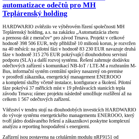
automatizace odečtů pro MH
Teplárenský holding
HARDWARIO zvítězilo ve výběrovém řízení společnosti MH
Teplárenský holding, a.s. na zakázku „Automatizácia zberu
a prenosu dát z meračov“ pro závod Trnava. Projekt v celkové
hodnotě 398 506 EUR, tedy přibližně 10 milionů korun, je rozvržen
na 40 měsíců: na pilotní fázi v hodnotě 83 230 EUR navazuje druhá
fáze v hodnotě 315 276 EUR pokrývající dlouhodobou servisní
podporu (SLA) a další rozvoj systému. Řešení zahrnuje dodávku
odečtových zařízení s komunikací NB-IoT / LTE-M a rozhraním M-
Bus, informační systém centrální správy nasazený on-premise
v prostředí zákazníka, energetický management ENEROOO
a kompletní služby včetně instalace, konfigurace a školení. Pilotní
fáze pokrývá 37 měřicích míst v 19 předávacích stanicích tepla
závodu Trnava; rámec projektu následně umožňuje rozšíření až na
celkem 1 567 odečtových zařízení.
Vítězství v tendru stojí na dlouhodobých investicích HARDWARIO
do vývoje systému energetického managementu ENEROOO, který
tvoří jádro dodávaného řešení a zákazníkovi poskytne komplexní
analýzu a reporting hospodaření s energiemi.
Zařízení jsou postavena na celulárním modulu nRF9151 od