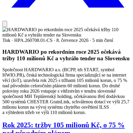
Tisk
·
HPA.260708.01-CS
·
8. července 2026
·
5 min čtení
HARDWARIO po rekordním roce 2025 očekává
tržby 110 milionů Kč a vyhrálo tender na Slovensku
Společnost HARDWARIO a.s. (BCPP, trh START, symbol
HWIO.PR), česká technologická firma specializující se na internet
věcí (IoT), uzavřela rok 2025 s tržbami 105 milionů korun, o 75 %
nad původním celoročním plánem 60 milionů korun. Do druhé
poloviny roku 2026 vstupuje s vítězstvím v tendru slovenské
společnosti MH Teplárenský holding, očekávanou třetí dodávkou
500 systémů CHESTER GrainLink, schválenou dotací ve výši 25,7
milionu korun na vývoj systému chytrého osvětlení ILSS
a výhledem tržeb ve výši 110 milionů korun.
Rok 2025: tržby 105 milionů Kč, o 75 %