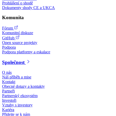
Prohlášení o shodě
Dokumenty shody CE a UKCA
Komunita
Fórum
Komunitní diskuze
GitHub
Open source projekty
Podpora
Podpora platformy a eskalace
Společnost
O nás
Náš příběh a mise
Kontakt
Obecné dotazy a kontakty
Partneři
Partnerský ekosystém
Investoři
Vztahy s investory
Kariéra
Přidejte se k nám