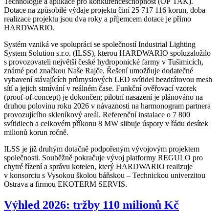
Technologie a aplikace pro konkurenceschopnost (OP TAK).
Dotace na způsobilé výdaje projektu činí 25 717 116 korun, doba
realizace projektu jsou dva roky a příjemcem dotace je přímo
HARDWARIO.
Systém vzniká ve spolupráci se společností Industrial Lighting
System Solution s.r.o. (ILSS), kterou HARDWARIO spoluzaložilo
s provozovateli největší české hydroponické farmy v Tušimicích,
známé pod značkou Naše Rajče. Řešení umožňuje dodatečné
vybavení stávajících průmyslových LED svítidel bezdrátovou mesh
sítí a jejich stmívání v reálném čase. Funkční ověřovací vzorek
(proof-of-concept) je dokončen; pilotní nasazení je plánováno na
druhou polovinu roku 2026 v návaznosti na harmonogram partnera
provozujícího skleníkový areál. Referenční instalace o 7 800
svítidlech a celkovém příkonu 8 MW slibuje úspory v řádu desítek
milionů korun ročně.
ILSS je již druhým dotačně podpořeným vývojovým projektem
společnosti. Souběžně pokračuje vývoj platformy REGULO pro
chytré řízení a správu kotelen, který HARDWARIO realizuje
v konsorciu s Vysokou školou báňskou – Technickou univerzitou
Ostrava a firmou EKOTERM SERVIS.
Výhled 2026: tržby 110 milionů Kč