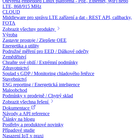
Otevřená embedded Linux platforma - PoE, Ethernet, WiFi nebo
LTE, 868/915 MHz
CLOUD
Middleware pro správu LTE zařízení a dat - REST API, callbacky,
FOTA
Zobrazit všechny produkty
Výroba
Zastavte prostoje / Zlepšete OEE
Energetika a utility
Podružné měření pro EED / Dálkové odečty
Zemědělství
Chraňte své obilí / Extrémní podmínky
Zdravotnictví
Soulad s GDP / Monitoring chladového řetězce
Stavebnictví
ESG reporting / Energetická inteligence
Maloobchod
Podmínky v prodejně / Chytrý sklad
Zobrazit všechna řešení
Dokumentace
Návody a API reference
Články na blogu
Postřehy a produktové novinky
Případové studie
Nasazení IoT v praxi