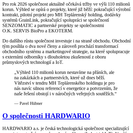
Pro rok 2026 společnost aktuálně očekává tržby ve výši 110 milionů
korun. Výhled se opírá o projekty, které již běží: pokračující výrobní
kontrakt, pilotní projekt pro MH Teplárenský holding, dodávky
systémů GrainLink, pokračující spolupráci se společností
SENZOMATIC a partnerské projekty se společnostmi
O.K. SERVIS BioPro a EKOTERM.
Do dalšího růstu společnost investuje i na straně obchodu. Obchodní
tým posílila o dva nové členy a zároveň prochází transformací
obchodního systému a marketingové strategie, na které spolupracuje
s externími odborníky s dlouholetou zkušeností z oboru
průmyslových technologií a IoT.
„Výhled 110 milionů korun nestavíme na přáních, ale
na zakázkách a partnerstvích, které už dnes běží.
Vítězství v tendru MH Teplárenského holdingu je pro
nás navíc silnou referencí v energetice a potvrzením, že
naše řešení obstojí i v náročných veřejných soutěžích.“
— Pavel Hübner
O společnosti HARDWARIO
HARDWARIO a.s. je česká technologická společnost specializující