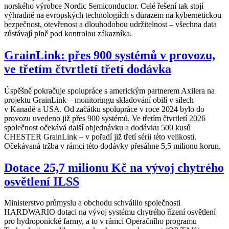
norského výrobce Nordic Semiconductor. Celé řešení tak stojí
výhradně na evropských technologiích s důrazem na kybernetickou
bezpečnost, otevřenost a dlouhodobou udržitelnost – všechna data
zůstávají plně pod kontrolou zákazníka.
GrainLink: přes 900 systémů v provozu,
ve třetím čtvrtletí třetí dodávka
Úspěšně pokračuje spolupráce s americkým partnerem Axilera na
projektu GrainLink – monitoringu skladování obilí v silech
v Kanadě a USA. Od začátku spolupráce v roce 2024 bylo do
provozu uvedeno již přes 900 systémů. Ve třetím čtvrtletí 2026
společnost očekává další objednávku a dodávku 500 kusů
CHESTER GrainLink – v pořadí již třetí sérii této velikosti.
Očekávaná tržba v rámci této dodávky přesáhne 5,5 milionu korun.
Dotace 25,7 milionu Kč na vývoj chytrého
osvětlení ILSS
Ministerstvo průmyslu a obchodu schválilo společnosti
HARDWARIO dotaci na vývoj systému chytrého řízení osvětlení
pro hydroponické farmy, a to v rámci Operačního programu