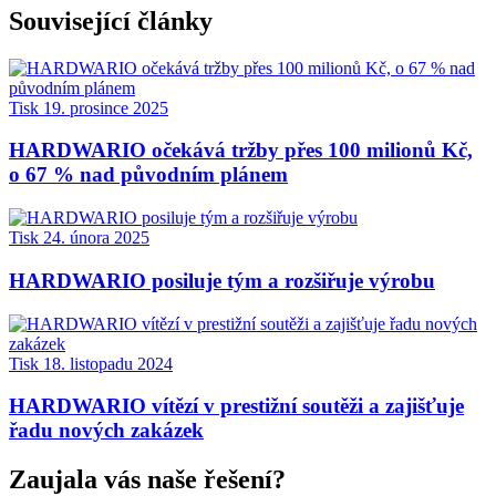
Související články
Tisk
19. prosince 2025
HARDWARIO očekává tržby přes 100 milionů Kč,
o 67 % nad původním plánem
Tisk
24. února 2025
HARDWARIO posiluje tým a rozšiřuje výrobu
Tisk
18. listopadu 2024
HARDWARIO vítězí v prestižní soutěži a zajišťuje
řadu nových zakázek
Zaujala vás naše řešení?