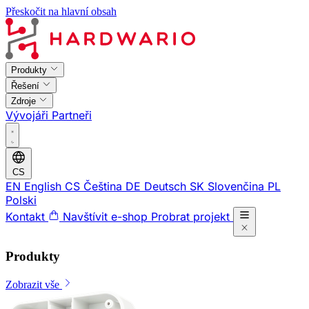
Přeskočit na hlavní obsah
Produkty
Řešení
Zdroje
Vývojáři
Partneři
CS
EN
English
CS
Čeština
DE
Deutsch
SK
Slovenčina
PL
Polski
Kontakt
Navštívit e-shop
Probrat projekt
Produkty
Zobrazit vše