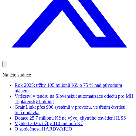
Na této stránce
Rok 2025: tržby 105 milionů Kč, o 75 % nad původním
plánem
Vítězství v tendru na Slovensku: automatizace odečtů pro MH
Teplárenský holding
GrainLink: přes 900 systémů v provozu, ve třetím čtvrtletí
třetí dodávka
Dotace 25,7 milionu Kč na vývoj chytrého osvětlení ILSS
Výhled 2026: tržby 110 milionů Kč
O společnosti HARDWARIO