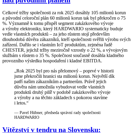
nad původním plánem
Celkové tržby společnosti za rok 2025 dosáhly 105 milionů korun
a původní celoroční plán 60 milionů korun tak byl překročen o 75
%. Významně k tomu přispěl segment zakázkového vývoje
a výroby elektroniky, který HARDWARIO systematicky buduje
vedle vlastních produktů – za jeho růstem stojí především
dlouhodobá důvěra zákazníků, kteří společnosti svěřili výrobu svých
zařízení. Dařilo se i vlastním IoT produktům, zejména řadě
CHESTER, jejichž tržby meziročně vzrostly o 22 %, a vývojovým
službám s růstem o 35 %. Společnost současně dosáhla kladného
provozního výsledku hospodaření i kladné EBITDA.
„Rok 2025 byl pro nás přelomový – poprvé v historii
jsme překročili hranici sta milionů korun. Největší dík
patří našim zákazníkům a partnerům. Právě jejich
důvěra nám umožnila vybudovat vedle vlastních
produktů druhý pilíř v podobě zakázkového vývoje
a výroby a na těchto základech s pokorou stavíme
i letos.“
— Pavel Hübner, předseda správní rady společnosti
HARDWARIO
Vítězství v tendru na Slovensku: