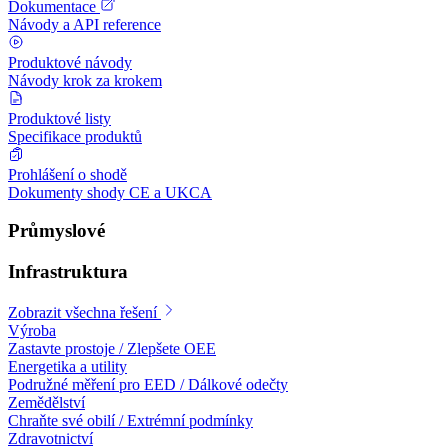
Dokumentace
Návody a API reference
Produktové návody
Návody krok za krokem
Produktové listy
Specifikace produktů
Prohlášení o shodě
Dokumenty shody CE a UKCA
Průmyslové
Infrastruktura
Zobrazit všechna řešení
Výroba
Zastavte prostoje / Zlepšete OEE
Energetika a utility
Podružné měření pro EED / Dálkové odečty
Zemědělství
Chraňte své obilí / Extrémní podmínky
Zdravotnictví