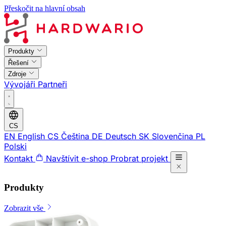
Přeskočit na hlavní obsah
Produkty
Řešení
Zdroje
Vývojáři
Partneři
CS
EN
English
CS
Čeština
DE
Deutsch
SK
Slovenčina
PL
Polski
Kontakt
Navštívit e-shop
Probrat projekt
Produkty
Zobrazit vše