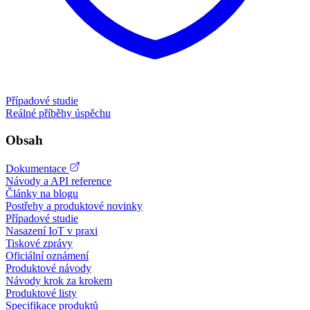
Případové studie
Reálné příběhy úspěchu
Obsah
Dokumentace
Návody a API reference
Články na blogu
Postřehy a produktové novinky
Případové studie
Nasazení IoT v praxi
Tiskové zprávy
Oficiální oznámení
Produktové návody
Návody krok za krokem
Produktové listy
Specifikace produktů