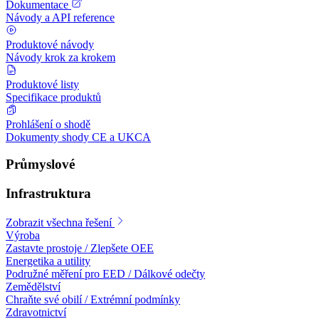
Dokumentace
Návody a API reference
Produktové návody
Návody krok za krokem
Produktové listy
Specifikace produktů
Prohlášení o shodě
Dokumenty shody CE a UKCA
Průmyslové
Infrastruktura
Zobrazit všechna řešení
Výroba
Zastavte prostoje / Zlepšete OEE
Energetika a utility
Podružné měření pro EED / Dálkové odečty
Zemědělství
Chraňte své obilí / Extrémní podmínky
Zdravotnictví