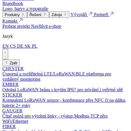
Brandbook
Logo, barvy a typografie
Vývojáři
Partneři
Produkty
Řešení
Zdroje
Kontakt
Probrat projekt
Navštívit e-shop
Jazyk
EN
CS
DE
SK
PL
Zpět
CHESTER
Úsporná a rozšiřitelná LTE/LoRaWAN/BLE platforma pro
vzdálený monitoring
EMBER
Odolná LoRaWAN brána s krytím IP67 pro privátní i veřejné sítě
STICKER
Kompaktní LoRaWAN senzor - konfigurace přes NFC či na dálku,
baterie 2+ roky
GAUGER
Čítač pulzů pro výrobní linky - výstup Modbus TCP přes
WiFi/Ethernet
FIBER