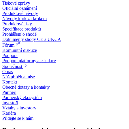
Tiskové zprávy
Oficiální oznámení
Produktové návody
Návody krok za krokem
Produktové listy
Specifikace produktů
Prohlášení o shodě
Dokumenty shody CE a UKCA
Fórum
Komunitní diskuze
Podpora
Podpora platformy a eskalace
Společnost
O nás
Náš příběh a mise
Kontakt
Obecné dotazy a kontakty
Partneři
Partnerský ekosystém
Investoři
Vztahy s investory
Kariéra
Přidejte se k nám