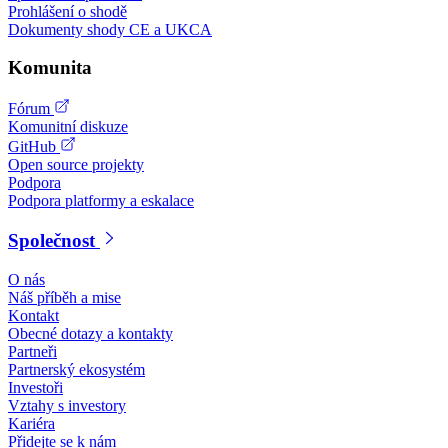
Prohlášení o shodě
Dokumenty shody CE a UKCA
Komunita
Fórum
Komunitní diskuze
GitHub
Open source projekty
Podpora
Podpora platformy a eskalace
Společnost
O nás
Náš příběh a mise
Kontakt
Obecné dotazy a kontakty
Partneři
Partnerský ekosystém
Investoři
Vztahy s investory
Kariéra
Přidejte se k nám