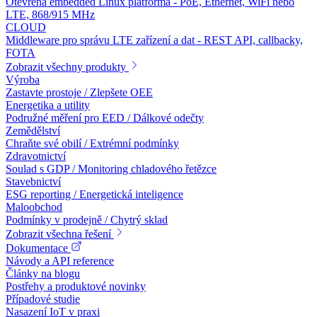
Otevřená embedded Linux platforma - PoE, Ethernet, WiFi nebo
LTE, 868/915 MHz
CLOUD
Middleware pro správu LTE zařízení a dat - REST API, callbacky,
FOTA
Zobrazit všechny produkty
Výroba
Zastavte prostoje / Zlepšete OEE
Energetika a utility
Podružné měření pro EED / Dálkové odečty
Zemědělství
Chraňte své obilí / Extrémní podmínky
Zdravotnictví
Soulad s GDP / Monitoring chladového řetězce
Stavebnictví
ESG reporting / Energetická inteligence
Maloobchod
Podmínky v prodejně / Chytrý sklad
Zobrazit všechna řešení
Dokumentace
Návody a API reference
Články na blogu
Postřehy a produktové novinky
Případové studie
Nasazení IoT v praxi