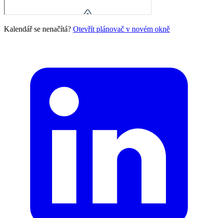
Kalendář se nenačítá?
Otevřít plánovač v novém okně