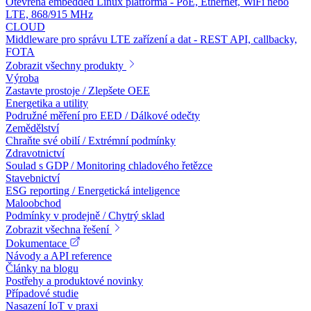
Otevřená embedded Linux platforma - PoE, Ethernet, WiFi nebo
LTE, 868/915 MHz
CLOUD
Middleware pro správu LTE zařízení a dat - REST API, callbacky,
FOTA
Zobrazit všechny produkty
Výroba
Zastavte prostoje / Zlepšete OEE
Energetika a utility
Podružné měření pro EED / Dálkové odečty
Zemědělství
Chraňte své obilí / Extrémní podmínky
Zdravotnictví
Soulad s GDP / Monitoring chladového řetězce
Stavebnictví
ESG reporting / Energetická inteligence
Maloobchod
Podmínky v prodejně / Chytrý sklad
Zobrazit všechna řešení
Dokumentace
Návody a API reference
Články na blogu
Postřehy a produktové novinky
Případové studie
Nasazení IoT v praxi