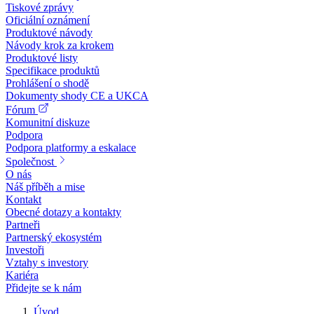
Tiskové zprávy
Oficiální oznámení
Produktové návody
Návody krok za krokem
Produktové listy
Specifikace produktů
Prohlášení o shodě
Dokumenty shody CE a UKCA
Fórum
Komunitní diskuze
Podpora
Podpora platformy a eskalace
Společnost
O nás
Náš příběh a mise
Kontakt
Obecné dotazy a kontakty
Partneři
Partnerský ekosystém
Investoři
Vztahy s investory
Kariéra
Přidejte se k nám
Úvod