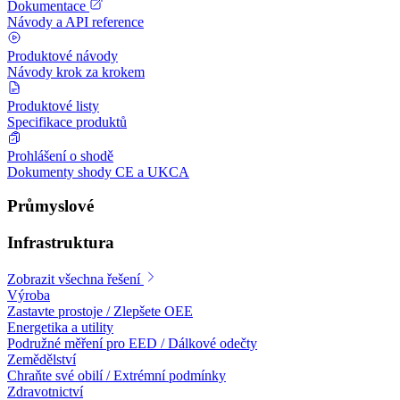
Dokumentace
Návody a API reference
Produktové návody
Návody krok za krokem
Produktové listy
Specifikace produktů
Prohlášení o shodě
Dokumenty shody CE a UKCA
Průmyslové
Infrastruktura
Zobrazit všechna řešení
Výroba
Zastavte prostoje / Zlepšete OEE
Energetika a utility
Podružné měření pro EED / Dálkové odečty
Zemědělství
Chraňte své obilí / Extrémní podmínky
Zdravotnictví