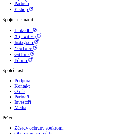
Partneři
E-shop
Spojte se s námi
LinkedIn
X (Twitter)
Instagram
YouTube
GitHub
Fórum
Společnost
Podpora
Kontakt
O nás
Partneři
Investoři
Média
Právní
Zásady ochrany soukromí
Obchodní podmínky