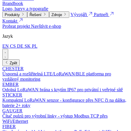
Brandbook
Logo, barvy a typografie
Vývojáři
Partneři
Produkty
Řešení
Zdroje
Kontakt
Probrat projekt
Navštívit e-shop
Jazyk
EN
CS
DE
SK
PL
Zpět
CHESTER
Úsporná a rozšiřitelná LTE/LoRaWAN/BLE platforma pro
vzdálený monitoring
EMBER
Odolná LoRaWAN brána s krytím IP67 pro privátní i veřejné sítě
STICKER
Kompaktní LoRaWAN senzor - konfigurace přes NFC či na dálku,
baterie 2+ roky
GAUGER
Čítač pulzů pro výrobní linky - výstup Modbus TCP přes
WiFi/Ethernet
FIBER