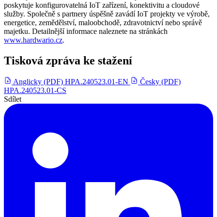
poskytuje konfigurovatelná IoT zařízení, konektivitu a cloudové
služby. Společně s partnery úspěšně zavádí IoT projekty ve výrobě,
energetice, zemědělství, maloobchodě, zdravotnictví nebo správě
majetku. Detailnější informace naleznete na stránkách
www.hardwario.cz
.
Tisková zpráva ke stažení
Anglicky (PDF)
HPA.240523.01-EN
Česky (PDF)
HPA.240523.01-CS
Sdílet