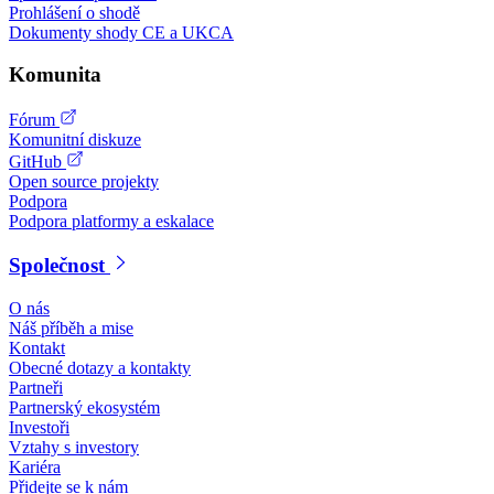
Prohlášení o shodě
Dokumenty shody CE a UKCA
Komunita
Fórum
Komunitní diskuze
GitHub
Open source projekty
Podpora
Podpora platformy a eskalace
Společnost
O nás
Náš příběh a mise
Kontakt
Obecné dotazy a kontakty
Partneři
Partnerský ekosystém
Investoři
Vztahy s investory
Kariéra
Přidejte se k nám