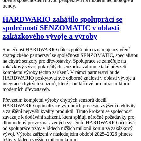
oběma společnostem novou perspektivu na moderní technologie a
trendy.
HARDWARIO zahájilo spolupráci se
společností SENZOMATIC v oblasti
zakázkového vývoje a výroby
Společnost HARDWARIO dále s potěšením oznamuje uzavření
strategického partnerství se společností SENZOMATIC, specialistou
na chytré senzory pro dřevostavby. Spolupráce se zaměřuje na
zakázkový vývoj pokročilých senzorů a zahrnuje také převzetí
kompletní výroby těchto zařízení. V rámci partnerství bude
HARDWARIO poskytovat své odborné znalosti v oblasti vývoje a
integrace chytrých senzorů, které jsou klíčové pro infrastrukturu
moderních dřevostaveb.
Převzetím kompletní výroby chytrých senzorů docílí
HARDWARIO optimalizace výrobních procesů, zvýšení efektivity
a zajištění nejvyšší kvality produktů. Tímto krokem se společnost
zavazuje k dodávání zařízení, která splňují náročné požadavky pro
dlouhodobý provoz nasazených systémů. HARDWARIO očekává
od spolupráce tržby v řádech nižších milionů korun za zakázkový
vývoj. Výroba zařízení v následujícím období 2025–2026 přinese
tržby v řádech vyšších milionů korun.