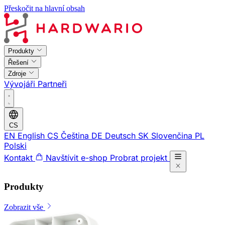
Přeskočit na hlavní obsah
Produkty
Řešení
Zdroje
Vývojáři
Partneři
CS
EN
English
CS
Čeština
DE
Deutsch
SK
Slovenčina
PL
Polski
Kontakt
Navštívit e-shop
Probrat projekt
Produkty
Zobrazit vše