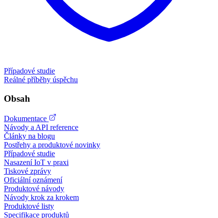
Případové studie
Reálné příběhy úspěchu
Obsah
Dokumentace
Návody a API reference
Články na blogu
Postřehy a produktové novinky
Případové studie
Nasazení IoT v praxi
Tiskové zprávy
Oficiální oznámení
Produktové návody
Návody krok za krokem
Produktové listy
Specifikace produktů