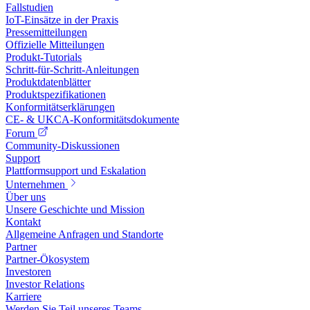
Fallstudien
IoT-Einsätze in der Praxis
Pressemitteilungen
Offizielle Mitteilungen
Produkt-Tutorials
Schritt-für-Schritt-Anleitungen
Produktdatenblätter
Produktspezifikationen
Konformitätserklärungen
CE- & UKCA-Konformitätsdokumente
Forum
Community-Diskussionen
Support
Plattformsupport und Eskalation
Unternehmen
Über uns
Unsere Geschichte und Mission
Kontakt
Allgemeine Anfragen und Standorte
Partner
Partner-Ökosystem
Investoren
Investor Relations
Karriere
Werden Sie Teil unseres Teams