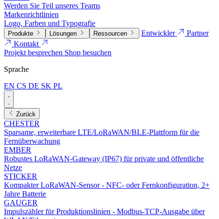
Werden Sie Teil unseres Teams
Markenrichtlinien
Logo, Farben und Typografie
Entwickler
Partner
Produkte
Lösungen
Ressourcen
Kontakt
Projekt besprechen
Shop besuchen
Sprache
EN
CS
DE
SK
PL
Zurück
CHESTER
Sparsame, erweiterbare LTE/LoRaWAN/BLE-Plattform für die
Fernüberwachung
EMBER
Robustes LoRaWAN-Gateway (IP67) für private und öffentliche
Netze
STICKER
Kompakter LoRaWAN-Sensor - NFC- oder Fernkonfiguration, 2+
Jahre Batterie
GAUGER
Impulszähler für Produktionslinien - Modbus-TCP-Ausgabe über