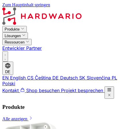
Zum Hauptinhalt springen
Produkte
Lösungen
Ressourcen
Entwickler
Partner
DE
EN
English
CS
Čeština
DE
Deutsch
SK
Slovenčina
PL
Polski
Kontakt
Shop besuchen
Projekt besprechen
Produkte
Alle anzeigen