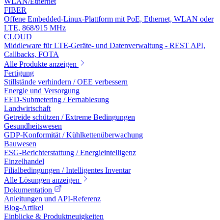
WLAN/Ethernet
FIBER
Offene Embedded-Linux-Plattform mit PoE, Ethernet, WLAN oder
LTE, 868/915 MHz
CLOUD
Middleware für LTE-Geräte- und Datenverwaltung - REST API,
Callbacks, FOTA
Alle Produkte anzeigen
Fertigung
Stillstände verhindern / OEE verbessern
Energie und Versorgung
EED-Submetering / Fernablesung
Landwirtschaft
Getreide schützen / Extreme Bedingungen
Gesundheitswesen
GDP-Konformität / Kühlkettenüberwachung
Bauwesen
ESG-Berichterstattung / Energieintelligenz
Einzelhandel
Filialbedingungen / Intelligentes Inventar
Alle Lösungen anzeigen
Dokumentation
Anleitungen und API-Referenz
Blog-Artikel
Einblicke & Produktneuigkeiten