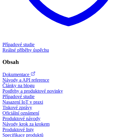
Případové studie
Reálné příběhy úspěchu
Obsah
Dokumentace
Návody a API reference
Články na blogu
Postřehy a produktové novinky
Případové studie
Nasazení IoT v praxi
Tiskové zprávy
Oficiální oznámení
Produktové návody
Návody krok za krokem
Produktové listy
Specifikace produktů