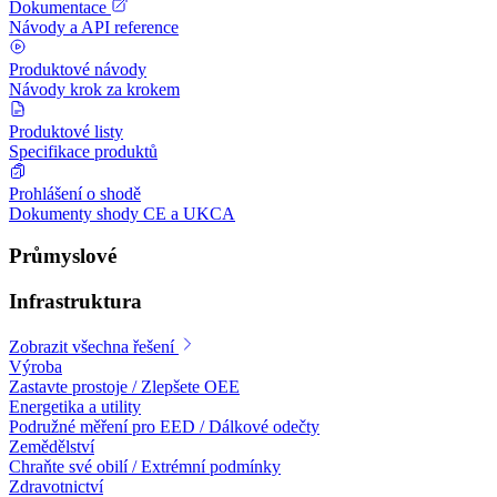
Dokumentace
Návody a API reference
Produktové návody
Návody krok za krokem
Produktové listy
Specifikace produktů
Prohlášení o shodě
Dokumenty shody CE a UKCA
Průmyslové
Infrastruktura
Zobrazit všechna řešení
Výroba
Zastavte prostoje / Zlepšete OEE
Energetika a utility
Podružné měření pro EED / Dálkové odečty
Zemědělství
Chraňte své obilí / Extrémní podmínky
Zdravotnictví