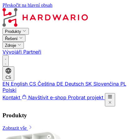
Přeskočit na hlavní obsah
Produkty
Řešení
Zdroje
Vývojáři
Partneři
CS
EN
English
CS
Čeština
DE
Deutsch
SK
Slovenčina
PL
Polski
Kontakt
Navštívit e-shop
Probrat projekt
Produkty
Zobrazit vše