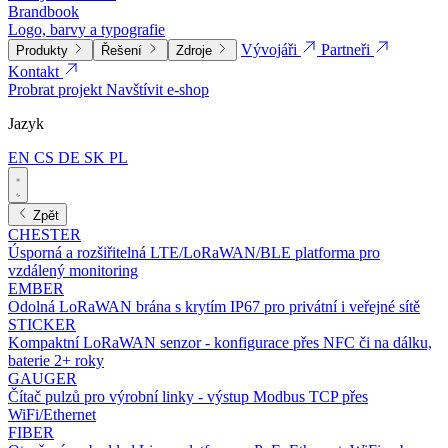
Brandbook
Logo, barvy a typografie
Vývojáři
Partneři
Produkty
Řešení
Zdroje
Kontakt
Probrat projekt
Navštívit e-shop
Jazyk
EN
CS
DE
SK
PL
Zpět
CHESTER
Úsporná a rozšiřitelná LTE/LoRaWAN/BLE platforma pro
vzdálený monitoring
EMBER
Odolná LoRaWAN brána s krytím IP67 pro privátní i veřejné sítě
STICKER
Kompaktní LoRaWAN senzor - konfigurace přes NFC či na dálku,
baterie 2+ roky
GAUGER
Čítač pulzů pro výrobní linky - výstup Modbus TCP přes
WiFi/Ethernet
FIBER