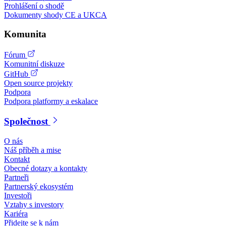
Prohlášení o shodě
Dokumenty shody CE a UKCA
Komunita
Fórum
Komunitní diskuze
GitHub
Open source projekty
Podpora
Podpora platformy a eskalace
Společnost
O nás
Náš příběh a mise
Kontakt
Obecné dotazy a kontakty
Partneři
Partnerský ekosystém
Investoři
Vztahy s investory
Kariéra
Přidejte se k nám