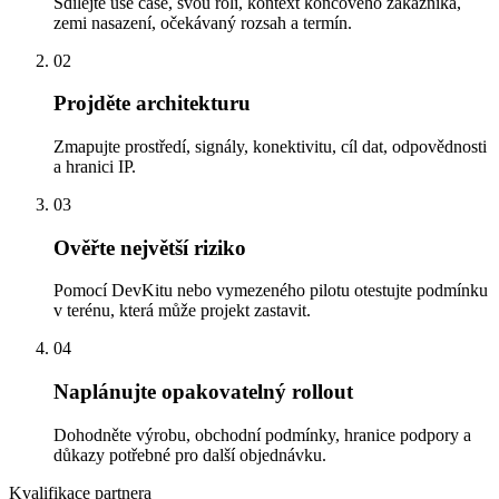
Sdílejte use case, svou roli, kontext koncového zákazníka,
zemi nasazení, očekávaný rozsah a termín.
02
Projděte architekturu
Zmapujte prostředí, signály, konektivitu, cíl dat, odpovědnosti
a hranici IP.
03
Ověřte největší riziko
Pomocí DevKitu nebo vymezeného pilotu otestujte podmínku
v terénu, která může projekt zastavit.
04
Naplánujte opakovatelný rollout
Dohodněte výrobu, obchodní podmínky, hranice podpory a
důkazy potřebné pro další objednávku.
Kvalifikace partnera