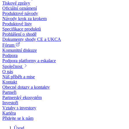
Tiskové zprávy
Oficiální oznámení
Produktové návody
Návody krok za krokem
Produktové listy
Specifikace produktů
Prohlášení o shodě
Dokumenty shody CE a UKCA
Fórum
Komunitní diskuze
Podpora
Podpora platformy a eskalace
Společnost
O nás
Náš příběh a mise
Kontakt
Obecné dotazy a kontakty
Partneři
Partnerský ekosystém
Investoři
Vztahy s investory
Kariéra
Přidejte se k nám
Úvod