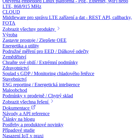
Otevřená embedded Linux platforma - PoE, Ethernet, WiFi nebo
LTE, 868/915 MHz
CLOUD
Middleware pro správu LTE zařízení a dat - REST API, callbacky,
FOTA
Zobrazit všechny produkty
Výroba
Zastavte prostoje / Zlepšete OEE
Energetika a utility
Podružné měření pro EED / Dálkové odečty
Zemědělství
Chraňte své obilí / Extrémní podmínky
Zdravotnictví
Soulad s GDP / Monitoring chladového řetězce
Stavebnictví
ESG reporting / Energetická inteligence
Maloobchod
Podmínky v prodejně / Chytrý sklad
Zobrazit všechna řešení
Dokumentace
Návody a API reference
Články na blogu
Postřehy a produktové novinky
Případové studie
Nasazení IoT v praxi