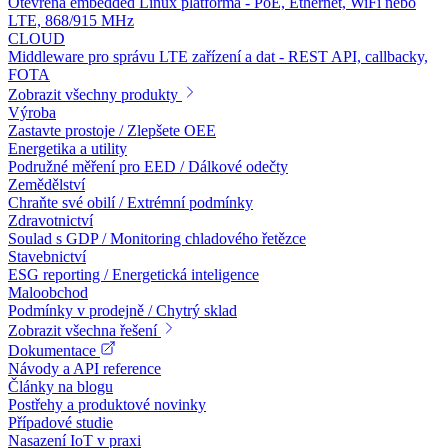
Otevřená embedded Linux platforma - PoE, Ethernet, WiFi nebo
LTE, 868/915 MHz
CLOUD
Middleware pro správu LTE zařízení a dat - REST API, callbacky,
FOTA
Zobrazit všechny produkty
Výroba
Zastavte prostoje / Zlepšete OEE
Energetika a utility
Podružné měření pro EED / Dálkové odečty
Zemědělství
Chraňte své obilí / Extrémní podmínky
Zdravotnictví
Soulad s GDP / Monitoring chladového řetězce
Stavebnictví
ESG reporting / Energetická inteligence
Maloobchod
Podmínky v prodejně / Chytrý sklad
Zobrazit všechna řešení
Dokumentace
Návody a API reference
Články na blogu
Postřehy a produktové novinky
Případové studie
Nasazení IoT v praxi