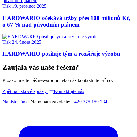
Tisk
19. prosince 2025
HARDWARIO očekává tržby přes 100 milionů Kč,
o 67 % nad původním plánem
Tisk
24. února 2025
HARDWARIO posiluje tým a rozšiřuje výrobu
Zaujala vás naše řešení?
Prozkoumejte náš newsroom nebo nás kontaktujte přímo.
Zpět na tiskové zprávy
Kontaktujte nás
Napište nám
·
Nebo nám zavolejte:
+420 775 159 734