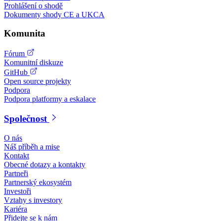
Prohlášení o shodě
Dokumenty shody CE a UKCA
Komunita
Fórum
Komunitní diskuze
GitHub
Open source projekty
Podpora
Podpora platformy a eskalace
Společnost
O nás
Náš příběh a mise
Kontakt
Obecné dotazy a kontakty
Partneři
Partnerský ekosystém
Investoři
Vztahy s investory
Kariéra
Přidejte se k nám