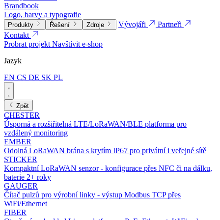
Brandbook
Logo, barvy a typografie
Vývojáři
Partneři
Produkty
Řešení
Zdroje
Kontakt
Probrat projekt
Navštívit e-shop
Jazyk
EN
CS
DE
SK
PL
Zpět
CHESTER
Úsporná a rozšiřitelná LTE/LoRaWAN/BLE platforma pro
vzdálený monitoring
EMBER
Odolná LoRaWAN brána s krytím IP67 pro privátní i veřejné sítě
STICKER
Kompaktní LoRaWAN senzor - konfigurace přes NFC či na dálku,
baterie 2+ roky
GAUGER
Čítač pulzů pro výrobní linky - výstup Modbus TCP přes
WiFi/Ethernet
FIBER