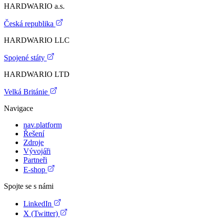
HARDWARIO a.s.
Česká republika
HARDWARIO LLC
Spojené státy
HARDWARIO LTD
Velká Británie
Navigace
nav.platform
Řešení
Zdroje
Vývojáři
Partneři
E-shop
Spojte se s námi
LinkedIn
X (Twitter)