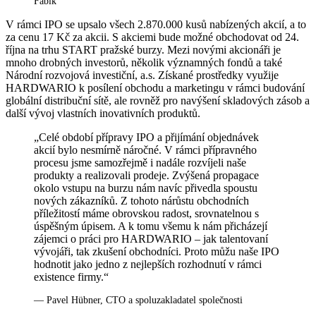
Fabik
V rámci IPO se upsalo všech 2.870.000 kusů nabízených akcií, a to
za cenu 17 Kč za akcii. S akciemi bude možné obchodovat od 24.
října na trhu START pražské burzy. Mezi novými akcionáři je
mnoho drobných investorů, několik významných fondů a také
Národní rozvojová investiční, a.s. Získané prostředky využije
HARDWARIO k posílení obchodu a marketingu v rámci budování
globální distribuční sítě, ale rovněž pro navýšení skladových zásob a
další vývoj vlastních inovativních produktů.
„Celé období přípravy IPO a přijímání objednávek
akcií bylo nesmírně náročné. V rámci přípravného
procesu jsme samozřejmě i nadále rozvíjeli naše
produkty a realizovali prodeje. Zvýšená propagace
okolo vstupu na burzu nám navíc přivedla spoustu
nových zákazníků. Z tohoto nárůstu obchodních
příležitostí máme obrovskou radost, srovnatelnou s
úspěšným úpisem. A k tomu všemu k nám přicházejí
zájemci o práci pro HARDWARIO – jak talentovaní
vývojáři, tak zkušení obchodníci. Proto můžu naše IPO
hodnotit jako jedno z nejlepších rozhodnutí v rámci
existence firmy.“
— Pavel Hübner, CTO a spoluzakladatel společnosti