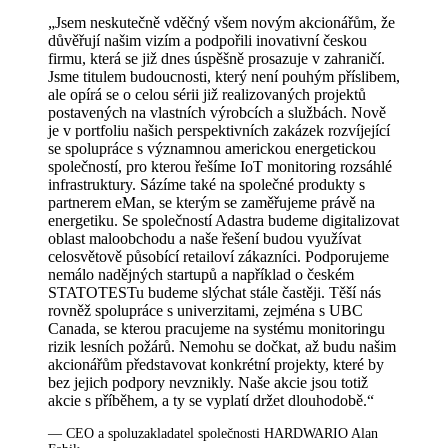
„Jsem neskutečně vděčný všem novým akcionářům, že
důvěřují našim vizím a podpořili inovativní českou
firmu, která se již dnes úspěšně prosazuje v zahraničí.
Jsme titulem budoucnosti, který není pouhým příslibem,
ale opírá se o celou sérii již realizovaných projektů
postavených na vlastních výrobcích a službách. Nově
je v portfoliu našich perspektivních zakázek rozvíjející
se spolupráce s významnou americkou energetickou
společností, pro kterou řešíme IoT monitoring rozsáhlé
infrastruktury. Sázíme také na společné produkty s
partnerem eMan, se kterým se zaměřujeme právě na
energetiku. Se společností Adastra budeme digitalizovat
oblast maloobchodu a naše řešení budou využívat
celosvětově působící retailoví zákazníci. Podporujeme
nemálo nadějných startupů a například o českém
STATOTESTu budeme slýchat stále častěji. Těší nás
rovněž spolupráce s univerzitami, zejména s UBC
Canada, se kterou pracujeme na systému monitoringu
rizik lesních požárů. Nemohu se dočkat, až budu našim
akcionářům představovat konkrétní projekty, které by
bez jejich podpory nevznikly. Naše akcie jsou totiž
akcie s příběhem, a ty se vyplatí držet dlouhodobě.“
— CEO a spoluzakladatel společnosti HARDWARIO Alan