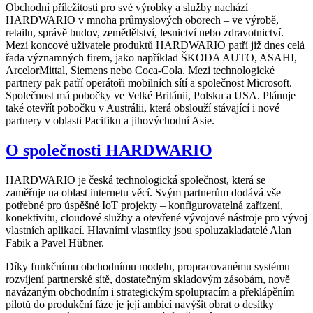
Obchodní příležitosti pro své výrobky a služby nachází
HARDWARIO v mnoha průmyslových oborech – ve výrobě,
retailu, správě budov, zemědělství, lesnictví nebo zdravotnictví.
Mezi koncové uživatele produktů HARDWARIO patří již dnes celá
řada významných firem, jako například ŠKODA AUTO, ASAHI,
ArcelorMittal, Siemens nebo Coca-Cola. Mezi technologické
partnery pak patří operátoři mobilních sítí a společnost Microsoft.
Společnost má pobočky ve Velké Británii, Polsku a USA. Plánuje
také otevřít pobočku v Austrálii, která obslouží stávající i nové
partnery v oblasti Pacifiku a jihovýchodní Asie.
O společnosti HARDWARIO
HARDWARIO je česká technologická společnost, která se
zaměřuje na oblast internetu věcí. Svým partnerům dodává vše
potřebné pro úspěšné IoT projekty – konfigurovatelná zařízení,
konektivitu, cloudové služby a otevřené vývojové nástroje pro vývoj
vlastních aplikací. Hlavními vlastníky jsou spoluzakladatelé Alan
Fabik a Pavel Hübner.
Díky funkčnímu obchodnímu modelu, propracovanému systému
rozvíjení partnerské sítě, dostatečným skladovým zásobám, nově
navázaným obchodním i strategickým spolupracím a překlápěním
pilotů do produkční fáze je její ambicí navýšit obrat o desítky