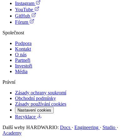
Instagram
YouTube
GitHub
Fórum
Společnost
Podpora
Kontakt
O nás
Partneři
Investoři
Média
Právní
Zásady ochrany soukromí
Obchodní podmínky
Zásady používání cookies
Nastavení cookies
Recyklace
Další weby HARDWARIO:
Docs
·
Engineering
·
Studio
·
Academy