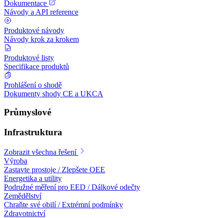
Dokumentace
Návody a API reference
Produktové návody
Návody krok za krokem
Produktové listy
Specifikace produktů
Prohlášení o shodě
Dokumenty shody CE a UKCA
Průmyslové
Infrastruktura
Zobrazit všechna řešení
Výroba
Zastavte prostoje / Zlepšete OEE
Energetika a utility
Podružné měření pro EED / Dálkové odečty
Zemědělství
Chraňte své obilí / Extrémní podmínky
Zdravotnictví