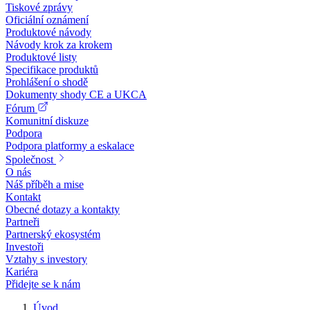
Tiskové zprávy
Oficiální oznámení
Produktové návody
Návody krok za krokem
Produktové listy
Specifikace produktů
Prohlášení o shodě
Dokumenty shody CE a UKCA
Fórum
Komunitní diskuze
Podpora
Podpora platformy a eskalace
Společnost
O nás
Náš příběh a mise
Kontakt
Obecné dotazy a kontakty
Partneři
Partnerský ekosystém
Investoři
Vztahy s investory
Kariéra
Přidejte se k nám
Úvod