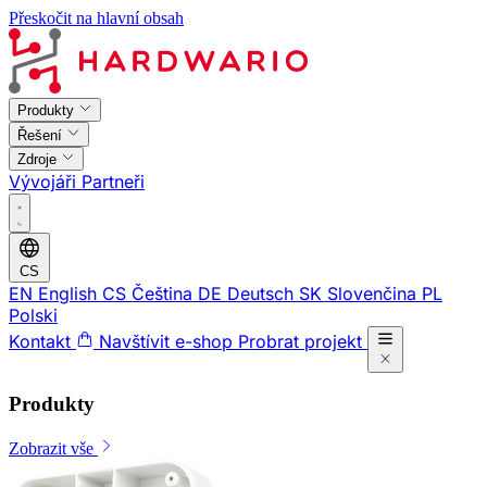
Přeskočit na hlavní obsah
Produkty
Řešení
Zdroje
Vývojáři
Partneři
CS
EN
English
CS
Čeština
DE
Deutsch
SK
Slovenčina
PL
Polski
Kontakt
Navštívit e-shop
Probrat projekt
Produkty
Zobrazit vše