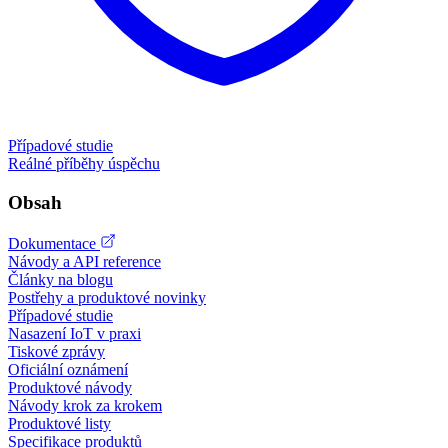
Případové studie
Reálné příběhy úspěchu
Obsah
Dokumentace
Návody a API reference
Články na blogu
Postřehy a produktové novinky
Případové studie
Nasazení IoT v praxi
Tiskové zprávy
Oficiální oznámení
Produktové návody
Návody krok za krokem
Produktové listy
Specifikace produktů