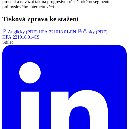
procent a navázat tak na progresivní růst širokého segmentu
průmyslového internetu věcí.
Tisková zpráva ke stažení
Anglicky (PDF)
HPA.221018.01-EN
Česky (PDF)
HPA.221018.01-CS
Sdílet