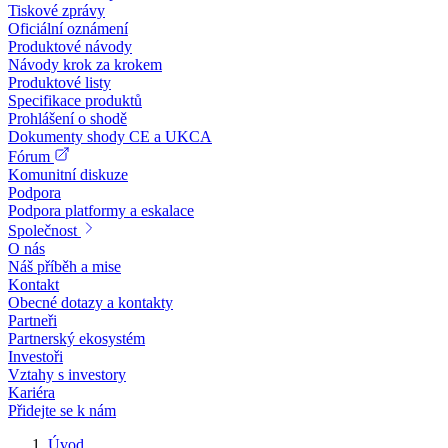
Tiskové zprávy
Oficiální oznámení
Produktové návody
Návody krok za krokem
Produktové listy
Specifikace produktů
Prohlášení o shodě
Dokumenty shody CE a UKCA
Fórum
Komunitní diskuze
Podpora
Podpora platformy a eskalace
Společnost
O nás
Náš příběh a mise
Kontakt
Obecné dotazy a kontakty
Partneři
Partnerský ekosystém
Investoři
Vztahy s investory
Kariéra
Přidejte se k nám
Úvod