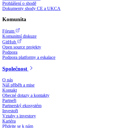
Prohlášení o shodě
Dokumenty shody CE a UKCA
Komunita
Fórum
Komunitní diskuze
GitHub
Open source projekty
Podpora
Podpora platformy a eskalace
Společnost
O nás
Náš příběh a mise
Kontakt
Obecné dotazy a kontakty
Partneři
Partnerský ekosystém
Investoři
Vztahy s investory
Kariéra
Přidejte se k nám