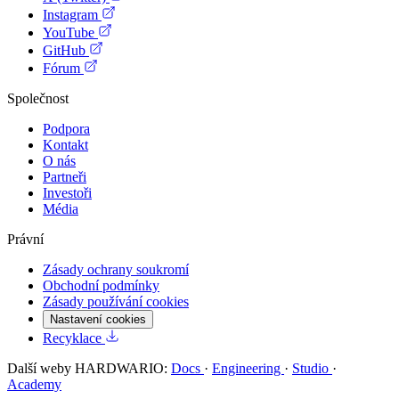
Instagram
YouTube
GitHub
Fórum
Společnost
Podpora
Kontakt
O nás
Partneři
Investoři
Média
Právní
Zásady ochrany soukromí
Obchodní podmínky
Zásady používání cookies
Nastavení cookies
Recyklace
Další weby HARDWARIO:
Docs
·
Engineering
·
Studio
·
Academy