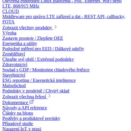
Otevřená embedded Linux platforma - PoE, Ethernet, WiFi nebo
LTE, 868/915 MHz
CLOUD
Middleware pro správu LTE zařízení a dat - REST API, callbacky,
FOTA
Zobrazit všechny produkty
Výroba
Zastavte prostoje / Zlepšete OEE
Energetika a utility
Podružné měření pro EED / Dálkové odečty
Zemědělství
Chraňte své obilí / Extrémní podmínky
Zdravotnictví
Soulad s GDP / Monitoring chladového řetězce
Stavebnictví
ESG reporting / Energetická inteligence
Maloobchod
Podmínky v prodejně / Chytrý sklad
Zobrazit všechna řešení
Dokumentace
Návody a API reference
Články na blogu
Postřehy a produktové novinky
Případové studie
Nasazení IoT v praxi