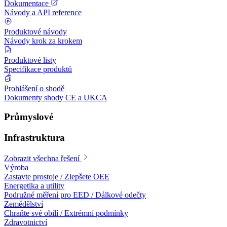
Dokumentace
Návody a API reference
Produktové návody
Návody krok za krokem
Produktové listy
Specifikace produktů
Prohlášení o shodě
Dokumenty shody CE a UKCA
Průmyslové
Infrastruktura
Zobrazit všechna řešení
Výroba
Zastavte prostoje / Zlepšete OEE
Energetika a utility
Podružné měření pro EED / Dálkové odečty
Zemědělství
Chraňte své obilí / Extrémní podmínky
Zdravotnictví