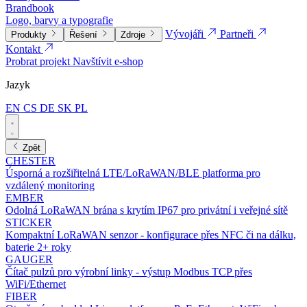
Brandbook
Logo, barvy a typografie
Vývojáři
Partneři
Produkty
Řešení
Zdroje
Kontakt
Probrat projekt
Navštívit e-shop
Jazyk
EN
CS
DE
SK
PL
Zpět
CHESTER
Úsporná a rozšiřitelná LTE/LoRaWAN/BLE platforma pro
vzdálený monitoring
EMBER
Odolná LoRaWAN brána s krytím IP67 pro privátní i veřejné sítě
STICKER
Kompaktní LoRaWAN senzor - konfigurace přes NFC či na dálku,
baterie 2+ roky
GAUGER
Čítač pulzů pro výrobní linky - výstup Modbus TCP přes
WiFi/Ethernet
FIBER