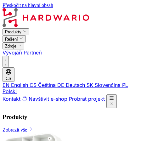
Přeskočit na hlavní obsah
Produkty
Řešení
Zdroje
Vývojáři
Partneři
CS
EN
English
CS
Čeština
DE
Deutsch
SK
Slovenčina
PL
Polski
Kontakt
Navštívit e-shop
Probrat projekt
Produkty
Zobrazit vše