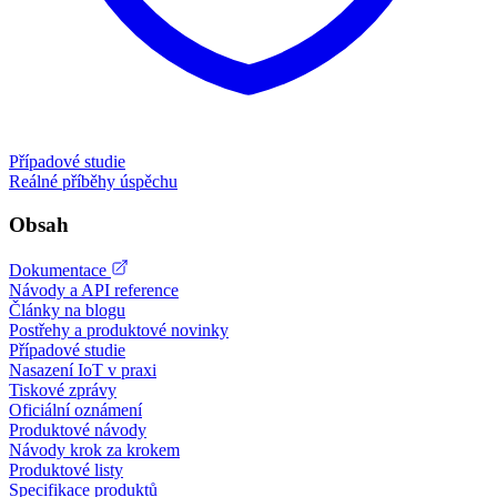
Případové studie
Reálné příběhy úspěchu
Obsah
Dokumentace
Návody a API reference
Články na blogu
Postřehy a produktové novinky
Případové studie
Nasazení IoT v praxi
Tiskové zprávy
Oficiální oznámení
Produktové návody
Návody krok za krokem
Produktové listy
Specifikace produktů