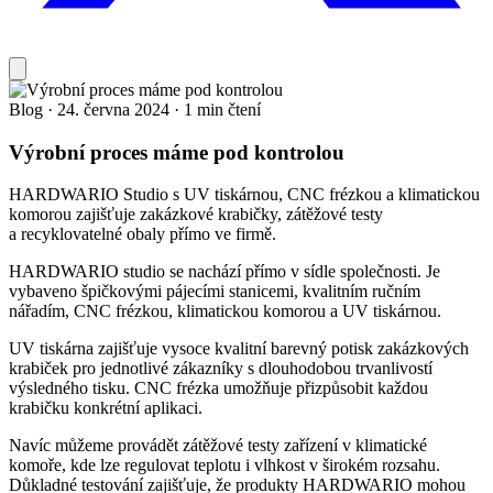
Blog
·
24. června 2024
·
1 min čtení
Výrobní proces máme pod kontrolou
HARDWARIO Studio s UV tiskárnou, CNC frézkou a klimatickou
komorou zajišťuje zakázkové krabičky, zátěžové testy
a recyklovatelné obaly přímo ve firmě.
HARDWARIO studio se nachází přímo v sídle společnosti. Je
vybaveno špičkovými pájecími stanicemi, kvalitním ručním
nářadím, CNC frézkou, klimatickou komorou a UV tiskárnou.
UV tiskárna zajišťuje vysoce kvalitní barevný potisk zakázkových
krabiček pro jednotlivé zákazníky s dlouhodobou trvanlivostí
výsledného tisku. CNC frézka umožňuje přizpůsobit každou
krabičku konkrétní aplikaci.
Navíc můžeme provádět zátěžové testy zařízení v klimatické
komoře, kde lze regulovat teplotu i vlhkost v širokém rozsahu.
Důkladné testování zajišťuje, že produkty HARDWARIO mohou