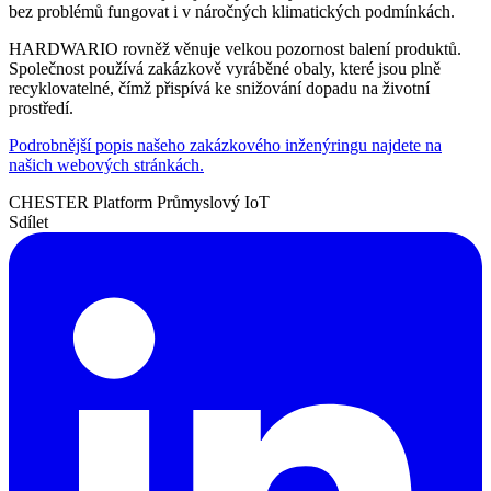
bez problémů fungovat i v náročných klimatických podmínkách.
HARDWARIO rovněž věnuje velkou pozornost balení produktů.
Společnost používá zakázkově vyráběné obaly, které jsou plně
recyklovatelné, čímž přispívá ke snižování dopadu na životní
prostředí.
Podrobnější popis našeho zakázkového inženýringu najdete na
našich webových stránkách.
CHESTER Platform
Průmyslový IoT
Sdílet