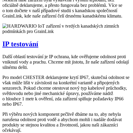
oficiálně deklarujeme, a přesto fungovala bez problémů. Více se
o tom dočtete v naší případové studii s kanadskou společností
GrainLink, kde naše zařízení čelí drsnému kanadskému klimatu.
IP testování
Další oblastí testování je IP ochrana, kde ověřujeme odolnost proti
vniknutí vody a prachu. Chceme mít jistotu, že naše zařízení odolají
silnému dešti.
Pro model CHESTER deklarujeme krytí IP67, skutečná odolnost se
však může lišit v závislosti na konkrétní variantě a připojených
senzorech. Pokud chceme otestovat nový typ kabelové průchodky,
světlovodu nebo jiné mechanické úpravy, používáme nádrž
o hloubce 1 metr k ověření, zda zařízení splňuje požadavky IP66
nebo IP67.
Při výběru nových komponent pečlivě dbáme na to, aby nebyla
narušena odolnost proti vodě a abychom mohli i nadále dodávat
produkty se stejnou kvalitou a životností, jakou naši zákazníci
očekávají.