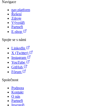
Navigace
nav.platform
Řešení
Zdroje
Vývojáři
Partneři
E-shop
Spojte se s námi
LinkedIn
X (Twitter)
Instagram
YouTube
GitHub
Fórum
Společnost
Podpora
Kontakt
O nás
Partneři
Investoři