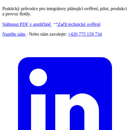
Praktický průvodce pro integrátory plánující ověření, pilot, produkci
a provoz flotily.
Stáhnout PDF v angličtině
Začít technické ověření
Napište nám
·
Nebo nám zavolejte:
+420 775 159 734