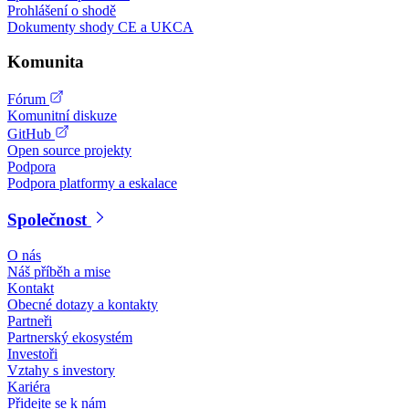
Prohlášení o shodě
Dokumenty shody CE a UKCA
Komunita
Fórum
Komunitní diskuze
GitHub
Open source projekty
Podpora
Podpora platformy a eskalace
Společnost
O nás
Náš příběh a mise
Kontakt
Obecné dotazy a kontakty
Partneři
Partnerský ekosystém
Investoři
Vztahy s investory
Kariéra
Přidejte se k nám