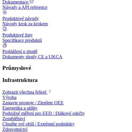
Dokumentace
Návody a API reference
Produktové návody
Návody krok za krokem
Produktové listy
Specifikace produktů
Prohlášení o shodě
Dokumenty shody CE a UKCA
Průmyslové
Infrastruktura
Zobrazit všechna řešení
Výroba
Zastavte prostoje / Zlepšete OEE
Energetika a utility
Podružné měření pro EED / Dálkové odečty
Zemědělství
Chraňte své obilí / Extrémní podmínky
Zdravotnictví