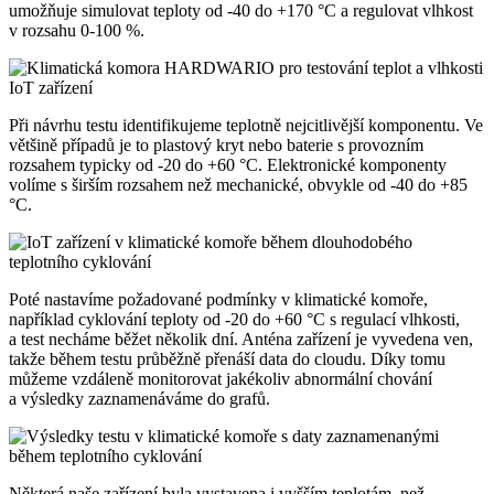
umožňuje simulovat teploty od -40 do +170 °C a regulovat vlhkost
v rozsahu 0-100 %.
Při návrhu testu identifikujeme teplotně nejcitlivější komponentu. Ve
většině případů je to plastový kryt nebo baterie s provozním
rozsahem typicky od -20 do +60 °C. Elektronické komponenty
volíme s širším rozsahem než mechanické, obvykle od -40 do +85
°C.
Poté nastavíme požadované podmínky v klimatické komoře,
například cyklování teploty od -20 do +60 °C s regulací vlhkosti,
a test necháme běžet několik dní. Anténa zařízení je vyvedena ven,
takže během testu průběžně přenáší data do cloudu. Díky tomu
můžeme vzdáleně monitorovat jakékoliv abnormální chování
a výsledky zaznamenáváme do grafů.
Některá naše zařízení byla vystavena i vyšším teplotám, než