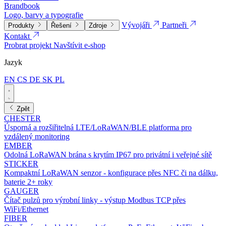
Brandbook
Logo, barvy a typografie
Vývojáři
Partneři
Produkty
Řešení
Zdroje
Kontakt
Probrat projekt
Navštívit e-shop
Jazyk
EN
CS
DE
SK
PL
Zpět
CHESTER
Úsporná a rozšiřitelná LTE/LoRaWAN/BLE platforma pro
vzdálený monitoring
EMBER
Odolná LoRaWAN brána s krytím IP67 pro privátní i veřejné sítě
STICKER
Kompaktní LoRaWAN senzor - konfigurace přes NFC či na dálku,
baterie 2+ roky
GAUGER
Čítač pulzů pro výrobní linky - výstup Modbus TCP přes
WiFi/Ethernet
FIBER