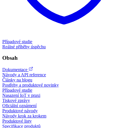
Případové studie
Reálné příběhy úspěchu
Obsah
Dokumentace
Návody a API reference
Články na blogu
Postřehy a produktové novinky
Případové studie
Nasazení IoT v praxi
Tiskové zprávy
Oficiální oznámení
Produktové návody
Návody krok za krokem
Produktové listy
Specifikace produktů