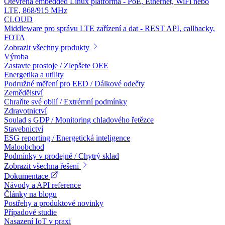
Otevřená embedded Linux platforma - PoE, Ethernet, WiFi nebo
LTE, 868/915 MHz
CLOUD
Middleware pro správu LTE zařízení a dat - REST API, callbacky,
FOTA
Zobrazit všechny produkty
Výroba
Zastavte prostoje / Zlepšete OEE
Energetika a utility
Podružné měření pro EED / Dálkové odečty
Zemědělství
Chraňte své obilí / Extrémní podmínky
Zdravotnictví
Soulad s GDP / Monitoring chladového řetězce
Stavebnictví
ESG reporting / Energetická inteligence
Maloobchod
Podmínky v prodejně / Chytrý sklad
Zobrazit všechna řešení
Dokumentace
Návody a API reference
Články na blogu
Postřehy a produktové novinky
Případové studie
Nasazení IoT v praxi