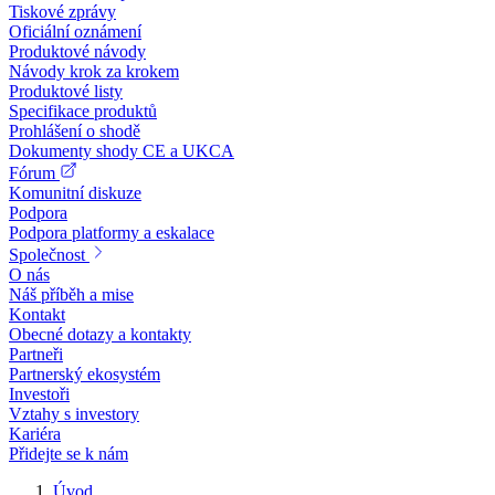
Tiskové zprávy
Oficiální oznámení
Produktové návody
Návody krok za krokem
Produktové listy
Specifikace produktů
Prohlášení o shodě
Dokumenty shody CE a UKCA
Fórum
Komunitní diskuze
Podpora
Podpora platformy a eskalace
Společnost
O nás
Náš příběh a mise
Kontakt
Obecné dotazy a kontakty
Partneři
Partnerský ekosystém
Investoři
Vztahy s investory
Kariéra
Přidejte se k nám
Úvod