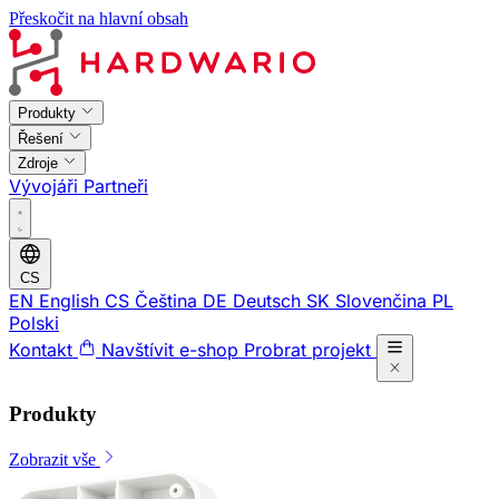
Přeskočit na hlavní obsah
Produkty
Řešení
Zdroje
Vývojáři
Partneři
CS
EN
English
CS
Čeština
DE
Deutsch
SK
Slovenčina
PL
Polski
Kontakt
Navštívit e-shop
Probrat projekt
Produkty
Zobrazit vše