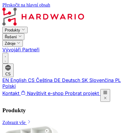
Přeskočit na hlavní obsah
Produkty
Řešení
Zdroje
Vývojáři
Partneři
CS
EN
English
CS
Čeština
DE
Deutsch
SK
Slovenčina
PL
Polski
Kontakt
Navštívit e-shop
Probrat projekt
Produkty
Zobrazit vše