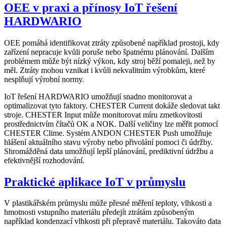
OEE v praxi a přínosy IoT řešení
HARDWARIO
OEE pomáhá identifikovat ztráty způsobené například prostoji, kdy
zařízení nepracuje kvůli poruše nebo špatnému plánování. Dalším
problémem může být nízký výkon, kdy stroj běží pomaleji, než by
měl. Ztráty mohou vznikat i kvůli nekvalitním výrobkům, které
nesplňují výrobní normy.
IoT řešení HARDWARIO umožňují snadno monitorovat a
optimalizovat tyto faktory. CHESTER Current dokáže sledovat takt
stroje. CHESTER Input může monitorovat míru zmetkovitosti
prostřednictvím čítačů OK a NOK. Další veličiny lze měřit pomocí
CHESTER Clime. Systém ANDON CHESTER Push umožňuje
hlášení aktuálního stavu výroby nebo přivolání pomoci či údržby.
Shromážděná data umožňují lepší plánování, prediktivní údržbu a
efektivnější rozhodování.
Praktické aplikace IoT v průmyslu
V plastikářském průmyslu může přesné měření teploty, vlhkosti a
hmotnosti vstupního materiálu předejít ztrátám způsobeným
například kondenzací vlhkosti při přepravě materiálu. Takováto data