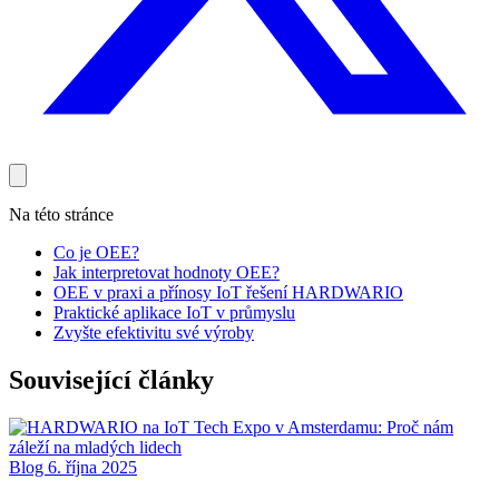
Na této stránce
Co je OEE?
Jak interpretovat hodnoty OEE?
OEE v praxi a přínosy IoT řešení HARDWARIO
Praktické aplikace IoT v průmyslu
Zvyšte efektivitu své výroby
Související články
Blog
6. října 2025