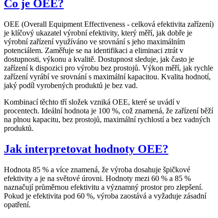
Co je OEE?
OEE (Overall Equipment Effectiveness - celková efektivita zařízení)
je klíčový ukazatel výrobní efektivity, který měří, jak dobře je
výrobní zařízení využíváno ve srovnání s jeho maximálním
potenciálem. Zaměřuje se na identifikaci a eliminaci ztrát v
dostupnosti, výkonu a kvalitě. Dostupnost sleduje, jak často je
zařízení k dispozici pro výrobu bez prostojů. Výkon měří, jak rychle
zařízení vyrábí ve srovnání s maximální kapacitou. Kvalita hodnotí,
jaký podíl vyrobených produktů je bez vad.
Kombinací těchto tří složek vzniká OEE, které se uvádí v
procentech. Ideální hodnota je 100 %, což znamená, že zařízení běží
na plnou kapacitu, bez prostojů, maximální rychlostí a bez vadných
produktů.
Jak interpretovat hodnoty OEE?
Hodnota 85 % a více znamená, že výroba dosahuje špičkové
efektivity a je na světové úrovni. Hodnoty mezi 60 % a 85 %
naznačují průměrnou efektivitu a významný prostor pro zlepšení.
Pokud je efektivita pod 60 %, výroba zaostává a vyžaduje zásadní
opatření.