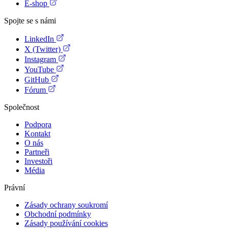
E-shop
Spojte se s námi
LinkedIn
X (Twitter)
Instagram
YouTube
GitHub
Fórum
Společnost
Podpora
Kontakt
O nás
Partneři
Investoři
Média
Právní
Zásady ochrany soukromí
Obchodní podmínky
Zásady používání cookies