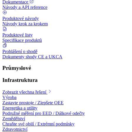
Dokumentace
Návody a API reference
Produktové návody
Návody krok za krokem
Produktové listy
Specifikace produktů
Prohlášení o shodě
Dokumenty shody CE a UKCA
Průmyslové
Infrastruktura
Zobrazit všechna řešení
Výroba
Zastavte prostoje / Zlepšete OEE
Energetika a utility
Podružné měření pro EED / Dálkové odečty
Zemědělství
Chraňte své obilí / Extrémní podmínky
Zdravotnictví