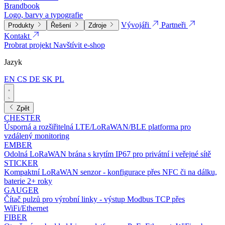
Brandbook
Logo, barvy a typografie
Vývojáři
Partneři
Produkty
Řešení
Zdroje
Kontakt
Probrat projekt
Navštívit e-shop
Jazyk
EN
CS
DE
SK
PL
Zpět
CHESTER
Úsporná a rozšiřitelná LTE/LoRaWAN/BLE platforma pro
vzdálený monitoring
EMBER
Odolná LoRaWAN brána s krytím IP67 pro privátní i veřejné sítě
STICKER
Kompaktní LoRaWAN senzor - konfigurace přes NFC či na dálku,
baterie 2+ roky
GAUGER
Čítač pulzů pro výrobní linky - výstup Modbus TCP přes
WiFi/Ethernet
FIBER