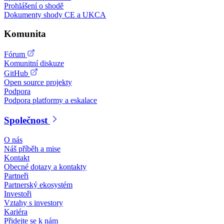
Prohlášení o shodě
Dokumenty shody CE a UKCA
Komunita
Fórum
Komunitní diskuze
GitHub
Open source projekty
Podpora
Podpora platformy a eskalace
Společnost
O nás
Náš příběh a mise
Kontakt
Obecné dotazy a kontakty
Partneři
Partnerský ekosystém
Investoři
Vztahy s investory
Kariéra
Přidejte se k nám