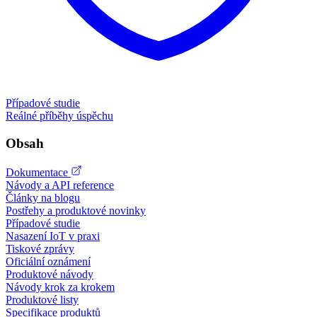
Případové studie
Reálné příběhy úspěchu
Obsah
Dokumentace
Návody a API reference
Články na blogu
Postřehy a produktové novinky
Případové studie
Nasazení IoT v praxi
Tiskové zprávy
Oficiální oznámení
Produktové návody
Návody krok za krokem
Produktové listy
Specifikace produktů