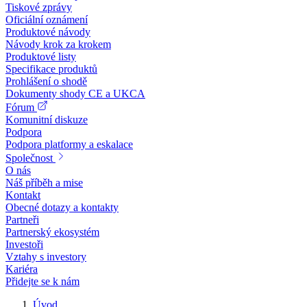
Tiskové zprávy
Oficiální oznámení
Produktové návody
Návody krok za krokem
Produktové listy
Specifikace produktů
Prohlášení o shodě
Dokumenty shody CE a UKCA
Fórum
Komunitní diskuze
Podpora
Podpora platformy a eskalace
Společnost
O nás
Náš příběh a mise
Kontakt
Obecné dotazy a kontakty
Partneři
Partnerský ekosystém
Investoři
Vztahy s investory
Kariéra
Přidejte se k nám
Úvod