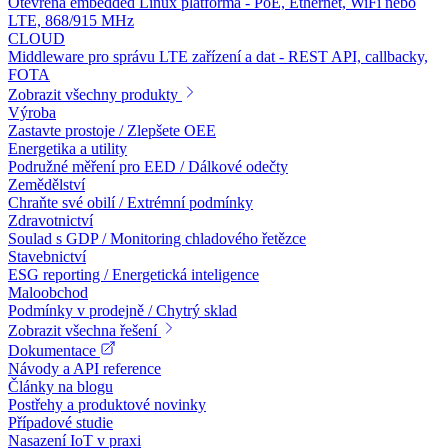
Otevřená embedded Linux platforma - PoE, Ethernet, WiFi nebo
LTE, 868/915 MHz
CLOUD
Middleware pro správu LTE zařízení a dat - REST API, callbacky,
FOTA
Zobrazit všechny produkty
Výroba
Zastavte prostoje / Zlepšete OEE
Energetika a utility
Podružné měření pro EED / Dálkové odečty
Zemědělství
Chraňte své obilí / Extrémní podmínky
Zdravotnictví
Soulad s GDP / Monitoring chladového řetězce
Stavebnictví
ESG reporting / Energetická inteligence
Maloobchod
Podmínky v prodejně / Chytrý sklad
Zobrazit všechna řešení
Dokumentace
Návody a API reference
Články na blogu
Postřehy a produktové novinky
Případové studie
Nasazení IoT v praxi