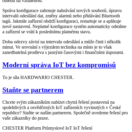
ohledu na vzdálenost.
Správa konfigurace zahrnuje nahrávání nových souborů, úpravu
intervalů odesílání dat, změny alarmů nebo přidávání Bluetooth
tagů. Jakmile zařízení obdrží konfiguraci, restartuje se a aplikuje
nové nastavení. Neplatné konfigurace systém automaticky odmítne
a zařízení se vrátí k poslednímu platnému stavu.
Doba odezvy závisí na intervalu odesílání a může činit i několik
minut. Ve srovnání s výjezdem technika na místo je to však
zanedbatelná prodleva s jasnými časovými i finančními úsporami.
Moderní správa IoT bez kompromisů
To je síla HARDWARIO CHESTER.
Staňte se partnerem
Chcete svým zákazníkům nabízet chytrá řešení postavená na
spolehlivých a osvědčených IoT zařízeních vyvinutých v České
republice? Staňte se naším partnerem. Společně uvedeme řešení pro
vaše zákazníky do praxe.
CHESTER Platform
Průmyslové IoT
IoT řešení