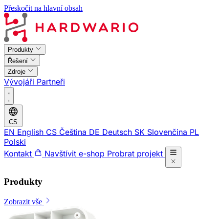
Přeskočit na hlavní obsah
Produkty
Řešení
Zdroje
Vývojáři
Partneři
CS
EN
English
CS
Čeština
DE
Deutsch
SK
Slovenčina
PL
Polski
Kontakt
Navštívit e-shop
Probrat projekt
Produkty
Zobrazit vše