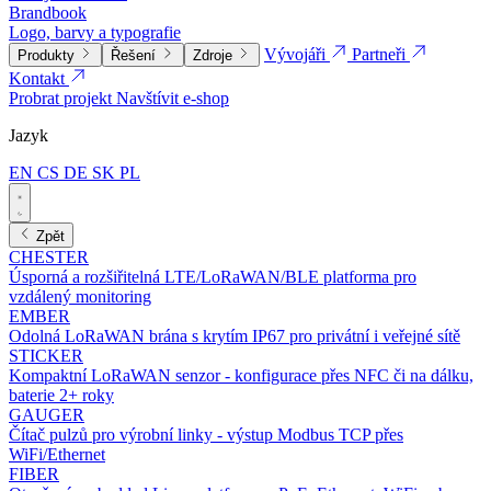
Brandbook
Logo, barvy a typografie
Vývojáři
Partneři
Produkty
Řešení
Zdroje
Kontakt
Probrat projekt
Navštívit e-shop
Jazyk
EN
CS
DE
SK
PL
Zpět
CHESTER
Úsporná a rozšiřitelná LTE/LoRaWAN/BLE platforma pro
vzdálený monitoring
EMBER
Odolná LoRaWAN brána s krytím IP67 pro privátní i veřejné sítě
STICKER
Kompaktní LoRaWAN senzor - konfigurace přes NFC či na dálku,
baterie 2+ roky
GAUGER
Čítač pulzů pro výrobní linky - výstup Modbus TCP přes
WiFi/Ethernet
FIBER