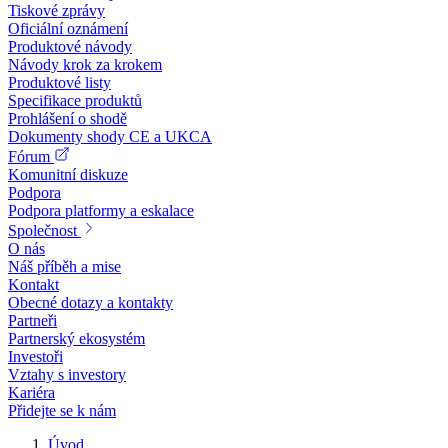
Tiskové zprávy
Oficiální oznámení
Produktové návody
Návody krok za krokem
Produktové listy
Specifikace produktů
Prohlášení o shodě
Dokumenty shody CE a UKCA
Fórum
Komunitní diskuze
Podpora
Podpora platformy a eskalace
Společnost
O nás
Náš příběh a mise
Kontakt
Obecné dotazy a kontakty
Partneři
Partnerský ekosystém
Investoři
Vztahy s investory
Kariéra
Přidejte se k nám
Úvod