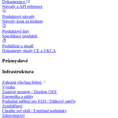
Dokumentace
Návody a API reference
Produktové návody
Návody krok za krokem
Produktové listy
Specifikace produktů
Prohlášení o shodě
Dokumenty shody CE a UKCA
Průmyslové
Infrastruktura
Zobrazit všechna řešení
Výroba
Zastavte prostoje / Zlepšete OEE
Energetika a utility
Podružné měření pro EED / Dálkové odečty
Zemědělství
Chraňte své obilí / Extrémní podmínky
Zdravotnictví