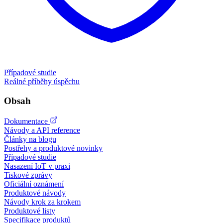
Případové studie
Reálné příběhy úspěchu
Obsah
Dokumentace
Návody a API reference
Články na blogu
Postřehy a produktové novinky
Případové studie
Nasazení IoT v praxi
Tiskové zprávy
Oficiální oznámení
Produktové návody
Návody krok za krokem
Produktové listy
Specifikace produktů