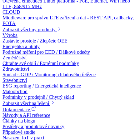
Otevřená embedded Linux platforma - PoE, Ethernet, WiFi nebo
LTE, 868/915 MHz
CLOUD
Middleware pro správu LTE zařízení a dat - REST API, callbacky,
FOTA
Zobrazit všechny produkty
Výroba
Zastavte prostoje / Zlepšete OEE
Energetika a utility
Podružné měření pro EED / Dálkové odečty
Zemědělství
Chraňte své obilí / Extrémní podmínky
Zdravotnictví
Soulad s GDP / Monitoring chladového řetězce
Stavebnictví
ESG reporting / Energetická inteligence
Maloobchod
Podmínky v prodejně / Chytrý sklad
Zobrazit všechna řešení
Dokumentace
Návody a API reference
Články na blogu
Postřehy a produktové novinky
Případové studie
Nasazení IoT v praxi