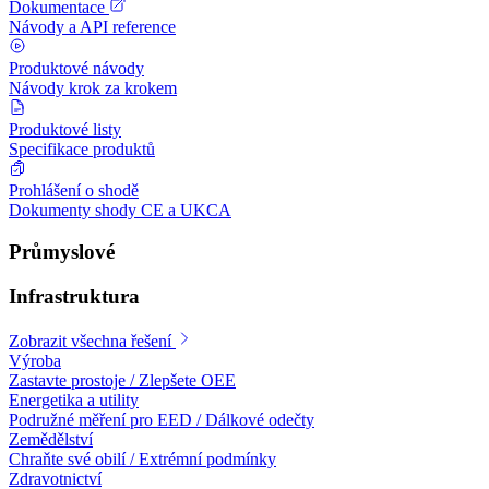
Dokumentace
Návody a API reference
Produktové návody
Návody krok za krokem
Produktové listy
Specifikace produktů
Prohlášení o shodě
Dokumenty shody CE a UKCA
Průmyslové
Infrastruktura
Zobrazit všechna řešení
Výroba
Zastavte prostoje / Zlepšete OEE
Energetika a utility
Podružné měření pro EED / Dálkové odečty
Zemědělství
Chraňte své obilí / Extrémní podmínky
Zdravotnictví