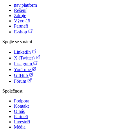
nav.platform
Řešení
Zdroje
Vývojáři
Partneři
E-shop
Spojte se s námi
LinkedIn
X (Twitter)
Instagram
YouTube
GitHub
Fórum
Společnost
Podpora
Kontakt
O nás
Partneři
Investoři
Média