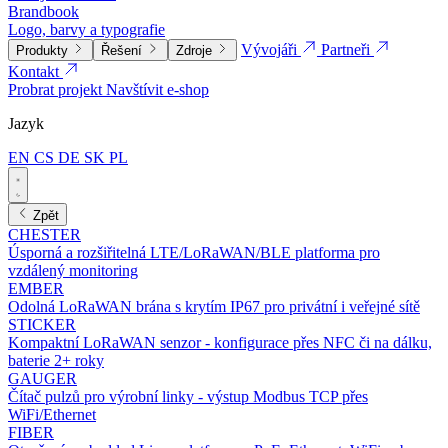
Brandbook
Logo, barvy a typografie
Vývojáři
Partneři
Produkty
Řešení
Zdroje
Kontakt
Probrat projekt
Navštívit e-shop
Jazyk
EN
CS
DE
SK
PL
Zpět
CHESTER
Úsporná a rozšiřitelná LTE/LoRaWAN/BLE platforma pro
vzdálený monitoring
EMBER
Odolná LoRaWAN brána s krytím IP67 pro privátní i veřejné sítě
STICKER
Kompaktní LoRaWAN senzor - konfigurace přes NFC či na dálku,
baterie 2+ roky
GAUGER
Čítač pulzů pro výrobní linky - výstup Modbus TCP přes
WiFi/Ethernet
FIBER