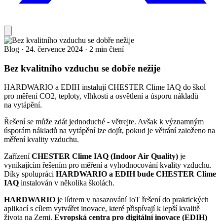
Blog
·
24. července 2024
·
2 min čtení
Bez kvalitního vzduchu se dobře nežije
HARDWARIO a EDIH instalují CHESTER Clime IAQ do škol
pro měření CO2, teploty, vlhkosti a osvětlení a úsporu nákladů
na vytápění.
Řešení se může zdát jednoduché - větrejte. Avšak k významným
úsporám nákladů na vytápění lze dojít, pokud je větrání založeno na
měření kvality vzduchu.
Zařízení
CHESTER Clime IAQ (Indoor Air Quality)
je
vynikajícím řešením pro měření a vyhodnocování kvality vzduchu.
Díky spolupráci
HARDWARIO a EDIH bude CHESTER Clime
IAQ
instalován v několika školách.
HARDWARIO
je lídrem v nasazování IoT řešení do praktických
aplikací s cílem vytvářet inovace, které přispívají k lepší kvalitě
života na Zemi.
Evropská centra pro digitální inovace (EDIH)