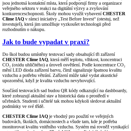
jsou jednotná kontaktní místa, která podporují firmy a organizace
veřejného sektoru v reakci na digitální výzvy a zvyšování
konkurenceschopnosti. Školy mohou využít vybavení
CHESTER
Clime IAQ
v rámci iniciativy „Test Before Invest“ (otestuj, než
investuješ), která jim umožňuje vyzkoušet technologii před
rozhodnutím o nákupu.
Jak to bude vypadat v praxi?
Do škol budou umístěny testovací sady obsahující tři zařízení
CHESTER Clime IAQ
, která měří teplotu, vlhkost, koncentraci
CO₂ (oxidu uhličitého) a úroveň osvětlení. Podle koncentrace CO₂
mění LED dioda zařízení barvu, čímž signalizuje špatnou kvalitu
vzduchu a potřebu větrání. Zařízení může také vydat akustické
upozornění, když je kvalita vzduchu nevyhovující.
Součástí testovacích sad budou QR kódy odkazující na dashboardy,
které zobrazují aktuální stav a historická data o prostředí v
učebnách. Studenti i učitelé tak mohou kdykoli sledovat aktuální
podmínky ve své třídě.
CHESTER Clime IAQ
je vhodný pro použití ve veřejných
budovách, školách, domácnostech a všude tam, kde je potřeba
monitorovat kvalitu vnitřního vzduchu. Systém má rovněž vynikající