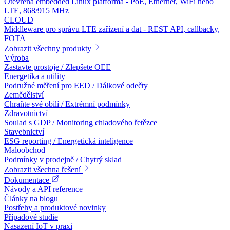
Otevřená embedded Linux platforma - PoE, Ethernet, WiFi nebo
LTE, 868/915 MHz
CLOUD
Middleware pro správu LTE zařízení a dat - REST API, callbacky,
FOTA
Zobrazit všechny produkty
Výroba
Zastavte prostoje / Zlepšete OEE
Energetika a utility
Podružné měření pro EED / Dálkové odečty
Zemědělství
Chraňte své obilí / Extrémní podmínky
Zdravotnictví
Soulad s GDP / Monitoring chladového řetězce
Stavebnictví
ESG reporting / Energetická inteligence
Maloobchod
Podmínky v prodejně / Chytrý sklad
Zobrazit všechna řešení
Dokumentace
Návody a API reference
Články na blogu
Postřehy a produktové novinky
Případové studie
Nasazení IoT v praxi