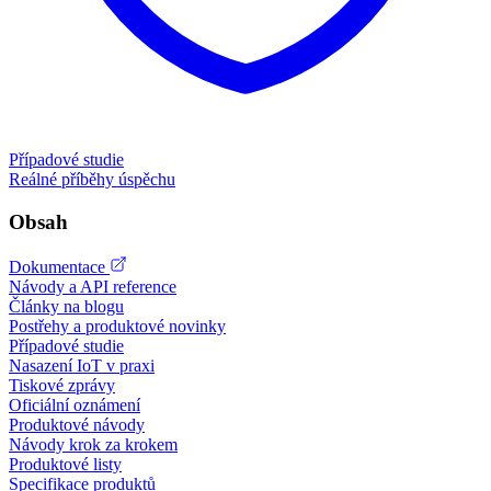
Případové studie
Reálné příběhy úspěchu
Obsah
Dokumentace
Návody a API reference
Články na blogu
Postřehy a produktové novinky
Případové studie
Nasazení IoT v praxi
Tiskové zprávy
Oficiální oznámení
Produktové návody
Návody krok za krokem
Produktové listy
Specifikace produktů