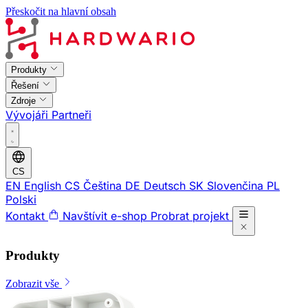
Přeskočit na hlavní obsah
Produkty
Řešení
Zdroje
Vývojáři
Partneři
CS
EN
English
CS
Čeština
DE
Deutsch
SK
Slovenčina
PL
Polski
Kontakt
Navštívit e-shop
Probrat projekt
Produkty
Zobrazit vše