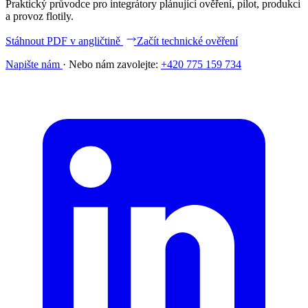
Praktický průvodce pro integrátory plánující ověření, pilot, produkci
a provoz flotily.
Stáhnout PDF v angličtině
Začít technické ověření
Napište nám
·
Nebo nám zavolejte:
+420 775 159 734