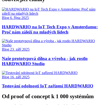
Blog
6. října 2025
HARDWARIO na IoT Tech Expo v Amsterdamu:
Proč nám záleží na mladých lidech
Blog
23. září 2025
Naše prototypová dílna a výroba - jak rostlo
HARDWARIO Studio
Blog
16. září 2025
Testování odolnosti IoT zařízení HARDWARIO
Od proof of concept k 1 000 systémům