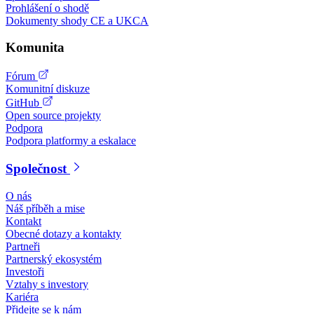
Prohlášení o shodě
Dokumenty shody CE a UKCA
Komunita
Fórum
Komunitní diskuze
GitHub
Open source projekty
Podpora
Podpora platformy a eskalace
Společnost
O nás
Náš příběh a mise
Kontakt
Obecné dotazy a kontakty
Partneři
Partnerský ekosystém
Investoři
Vztahy s investory
Kariéra
Přidejte se k nám