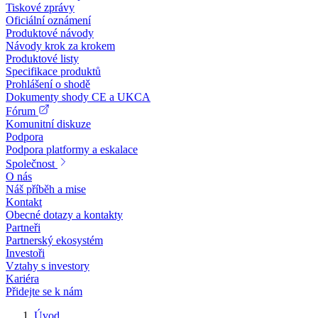
Tiskové zprávy
Oficiální oznámení
Produktové návody
Návody krok za krokem
Produktové listy
Specifikace produktů
Prohlášení o shodě
Dokumenty shody CE a UKCA
Fórum
Komunitní diskuze
Podpora
Podpora platformy a eskalace
Společnost
O nás
Náš příběh a mise
Kontakt
Obecné dotazy a kontakty
Partneři
Partnerský ekosystém
Investoři
Vztahy s investory
Kariéra
Přidejte se k nám
Úvod