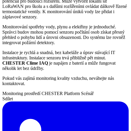
potenciál pro budoucí rozšíření. Může vytvořit lokální síť
LoRaWAN pro školu a s dalšími rozšířeními ovládat dálkově řízené
termostatické ventily. K monitorování úniků vody lze přidat i
záplavové senzory.
Monitorování spotřeby vody, plynu a elektřiny je jednoduché.
Správci budov mohou pomocí senzoru počítání osob získat přesný
přehled o pohybu lidí a úrovni obsazenosti. Do systému lze rovněž
integrovat požární detektory.
Instalace je rychlá a snadná, bez kabeláže a úprav stávající IT
infrastruktury. Instalace senzoru trvá přibližně pět minut.
CHESTER Clime IAQ
je napájen z baterií a může fungovat
několik let bez údržby.
Pokud vás zajímá monitoring kvality vzduchu, neváhejte nás
kontaktovat.
Monitoring prostředí
CHESTER Platform
Scénář
Sdílet