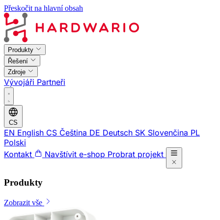
Přeskočit na hlavní obsah
Produkty
Řešení
Zdroje
Vývojáři
Partneři
CS
EN
English
CS
Čeština
DE
Deutsch
SK
Slovenčina
PL
Polski
Kontakt
Navštívit e-shop
Probrat projekt
Produkty
Zobrazit vše