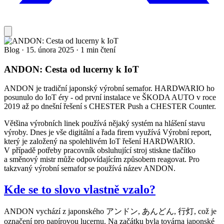
Blog
·
15. února 2025
·
1 min čtení
ANDON: Cesta od lucerny k IoT
ANDON je tradiční japonský výrobní semafor. HARDWARIO ho
posunulo do IoT éry - od první instalace ve ŠKODA AUTO v roce
2019 až po dnešní řešení s CHESTER Push a CHESTER Counter.
Většina výrobních linek používá nějaký systém na hlášení stavu
výroby. Dnes je vše digitální a řada firem využívá Výrobní report,
který je založený na spolehlivém IoT řešení HARDWARIO.
V případě potřeby pracovník obsluhující stroj stiskne tlačítko
a směnový mistr může odpovídajícím způsobem reagovat. Pro
takzvaný výrobní semafor se používá název ANDON.
Kde se to slovo vlastně vzalo?
ANDON vychází z japonského アンドン, あんどん, 行灯, což je
označení pro papírovou lucernu. Na začátku byla továrna japonské