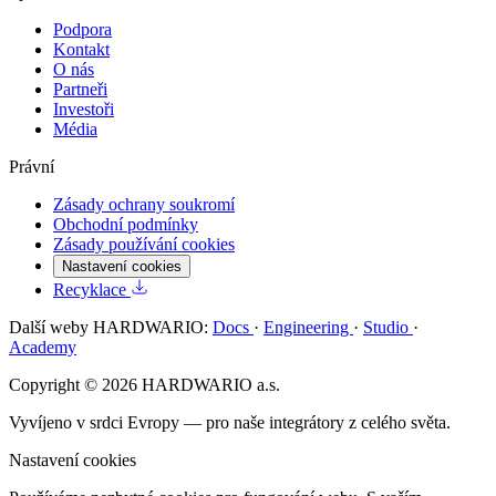
Podpora
Kontakt
O nás
Partneři
Investoři
Média
Právní
Zásady ochrany soukromí
Obchodní podmínky
Zásady používání cookies
Nastavení cookies
Recyklace
Další weby HARDWARIO:
Docs
·
Engineering
·
Studio
·
Academy
Copyright © 2026 HARDWARIO a.s.
Vyvíjeno v srdci Evropy — pro naše integrátory z celého světa.
Nastavení cookies