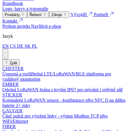
Brandbook
Logo, barvy a typografie
Vývojáři
Partneři
Produkty
Řešení
Zdroje
Kontakt
Probrat projekt
Navštívit e-shop
Jazyk
EN
CS
DE
SK
PL
Zpět
CHESTER
Úsporná a rozšiřitelná LTE/LoRaWAN/BLE platforma pro
vzdálený monitoring
EMBER
Odolná LoRaWAN brána s krytím IP67 pro privátní i veřejné sítě
STICKER
Kompaktní LoRaWAN senzor - konfigurace přes NFC či na dálku,
baterie 2+ roky
GAUGER
Čítač pulzů pro výrobní linky - výstup Modbus TCP přes
WiFi/Ethernet
FIBER