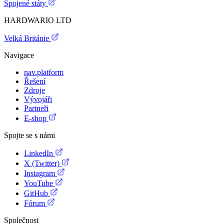
Spojené státy
HARDWARIO LTD
Velká Británie
Navigace
nav.platform
Řešení
Zdroje
Vývojáři
Partneři
E-shop
Spojte se s námi
LinkedIn
X (Twitter)
Instagram
YouTube
GitHub
Fórum
Společnost