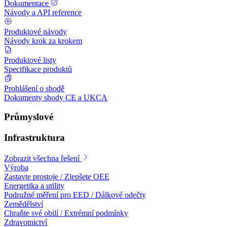
Dokumentace
Návody a API reference
Produktové návody
Návody krok za krokem
Produktové listy
Specifikace produktů
Prohlášení o shodě
Dokumenty shody CE a UKCA
Průmyslové
Infrastruktura
Zobrazit všechna řešení
Výroba
Zastavte prostoje / Zlepšete OEE
Energetika a utility
Podružné měření pro EED / Dálkové odečty
Zemědělství
Chraňte své obilí / Extrémní podmínky
Zdravotnictví