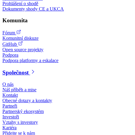
Prohlášení o shodě
Dokumenty shody CE a UKCA
Komunita
Fórum
Komunitní diskuze
GitHub
Open source projekty
Podpora
Podpora platformy a eskalace
Společnost
O nás
Náš příběh a mise
Kontakt
Obecné dotazy a kontakty
Partneři
Partnerský ekosystém
Investoři
Vztahy s investory
Kariéra
Přidejte se k nám