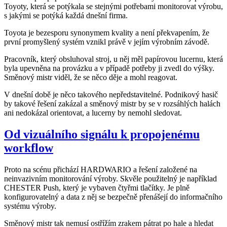
Toyoty, která se potýkala se stejnými potřebami monitorovat výrobu,
s jakými se potýká každá dnešní firma.
Toyota je bezesporu synonymem kvality a není překvapením, že
první promyšlený systém vznikl právě v jejím výrobním závodě.
Pracovník, který obsluhoval stroj, u něj měl papírovou lucernu, která
byla upevněna na provázku a v případě potřeby ji zvedl do výšky.
Směnový mistr viděl, že se něco děje a mohl reagovat.
V dnešní době je něco takového nepředstavitelné. Podnikový hasič
by takové řešení zakázal a směnový mistr by se v rozsáhlých halách
ani nedokázal orientovat, a lucerny by nemohl sledovat.
Od vizuálního signálu k propojenému
workflow
Proto na scénu přichází HARDWARIO a řešení založené na
neinvazivním monitorování výroby. Skvěle použitelný je například
CHESTER Push, který je vybaven čtyřmi tlačítky. Je plně
konfigurovatelný a data z něj se bezpečně přenášejí do informačního
systému výroby.
Směnový mistr tak nemusí ostřížím zrakem pátrat po hale a hledat