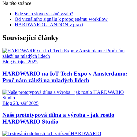
Na této stránce
Kde se to slovo vlastně vzalo?
Od vizuálního signálu k propojenému workflow
HARDWARIO a ANDON v praxi
Související články
Blog
6. října 2025
HARDWARIO na IoT Tech Expo v Amsterdamu:
Proč nám záleží na mladých lidech
Blog
23. září 2025
Naše prototypová dílna a výroba - jak rostlo
HARDWARIO Studio