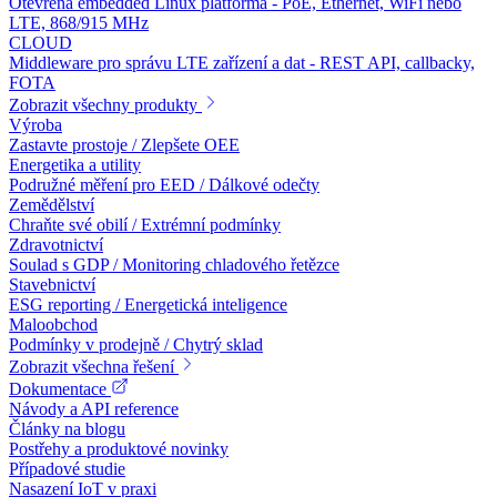
Otevřená embedded Linux platforma - PoE, Ethernet, WiFi nebo
LTE, 868/915 MHz
CLOUD
Middleware pro správu LTE zařízení a dat - REST API, callbacky,
FOTA
Zobrazit všechny produkty
Výroba
Zastavte prostoje / Zlepšete OEE
Energetika a utility
Podružné měření pro EED / Dálkové odečty
Zemědělství
Chraňte své obilí / Extrémní podmínky
Zdravotnictví
Soulad s GDP / Monitoring chladového řetězce
Stavebnictví
ESG reporting / Energetická inteligence
Maloobchod
Podmínky v prodejně / Chytrý sklad
Zobrazit všechna řešení
Dokumentace
Návody a API reference
Články na blogu
Postřehy a produktové novinky
Případové studie
Nasazení IoT v praxi