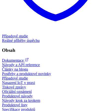
Případové studie
Reálné příběhy úspěchu
Obsah
Dokumentace
Návody a API reference
Články na blogu
Postřehy a produktové novinky
Případové studie
Nasazení IoT v praxi
Tiskové zprávy
Oficiální oznámení
Produktové návody
Návody krok za krokem
Produktové listy
Specifikace produktů