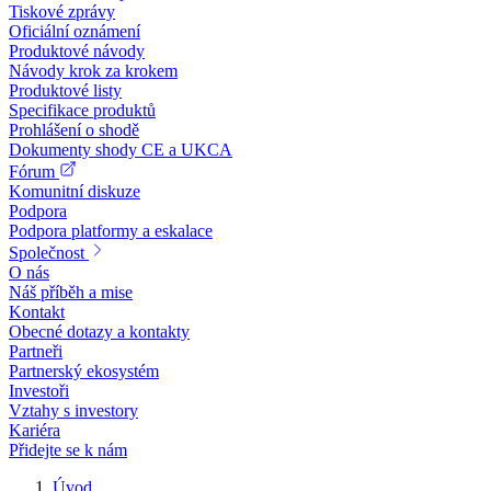
Tiskové zprávy
Oficiální oznámení
Produktové návody
Návody krok za krokem
Produktové listy
Specifikace produktů
Prohlášení o shodě
Dokumenty shody CE a UKCA
Fórum
Komunitní diskuze
Podpora
Podpora platformy a eskalace
Společnost
O nás
Náš příběh a mise
Kontakt
Obecné dotazy a kontakty
Partneři
Partnerský ekosystém
Investoři
Vztahy s investory
Kariéra
Přidejte se k nám
Úvod