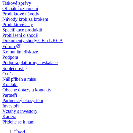
Tiskové zprávy
Oficiální oznámení
Produktové návody
Návody krok za krokem
Produktové listy
Specifikace produktů
Prohlášení o shodě
Dokumenty shody CE a UKCA
Fórum
Komunitní diskuze
Podpora
Podpora platformy a eskalace
Společnost
O nás
Náš příběh a mise
Kontakt
Obecné dotazy a kontakty
Partneři
Partnerský ekosystém
Investoři
Vztahy s investory
Kariéra
Přidejte se k nám
Úvod