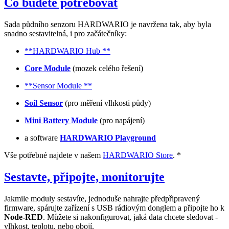
Co budete potřebovat
Sada půdního senzoru HARDWARIO je navržena tak, aby byla
snadno sestavitelná, i pro začátečníky:
**HARDWARIO Hub **
Core Module
(mozek celého řešení)
**Sensor Module **
Soil Sensor
(pro měření vlhkosti půdy)
Mini Battery Module
(pro napájení)
a software
HARDWARIO Playground
Vše potřebné najdete v našem
HARDWARIO Store
. *
Sestavte, připojte, monitorujte
Jakmile moduly sestavíte, jednoduše nahrajte předpřipravený
firmware, spárujte zařízení s USB rádiovým donglem a připojte ho k
Node-RED
. Můžete si nakonfigurovat, jaká data chcete sledovat -
vlhkost, teplotu, nebo obojí.