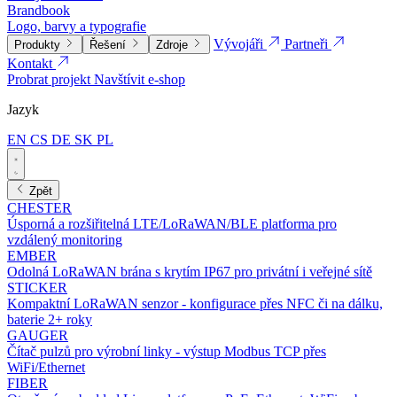
Brandbook
Logo, barvy a typografie
Vývojáři
Partneři
Produkty
Řešení
Zdroje
Kontakt
Probrat projekt
Navštívit e-shop
Jazyk
EN
CS
DE
SK
PL
Zpět
CHESTER
Úsporná a rozšiřitelná LTE/LoRaWAN/BLE platforma pro
vzdálený monitoring
EMBER
Odolná LoRaWAN brána s krytím IP67 pro privátní i veřejné sítě
STICKER
Kompaktní LoRaWAN senzor - konfigurace přes NFC či na dálku,
baterie 2+ roky
GAUGER
Čítač pulzů pro výrobní linky - výstup Modbus TCP přes
WiFi/Ethernet
FIBER