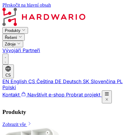
Přeskočit na hlavní obsah
Produkty
Řešení
Zdroje
Vývojáři
Partneři
CS
EN
English
CS
Čeština
DE
Deutsch
SK
Slovenčina
PL
Polski
Kontakt
Navštívit e-shop
Probrat projekt
Produkty
Zobrazit vše