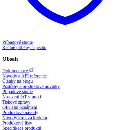
Případové studie
Reálné příběhy úspěchu
Obsah
Dokumentace
Návody a API reference
Články na blogu
Postřehy a produktové novinky
Případové studie
Nasazení IoT v praxi
Tiskové zprávy
Oficiální oznámení
Produktové návody
Návody krok za krokem
Produktové listy
Specifikace produktů