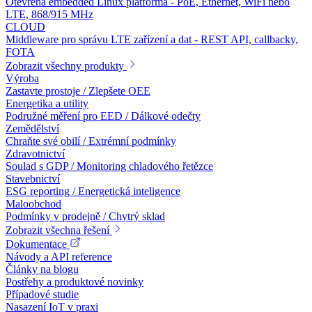
Otevřená embedded Linux platforma - PoE, Ethernet, WiFi nebo
LTE, 868/915 MHz
CLOUD
Middleware pro správu LTE zařízení a dat - REST API, callbacky,
FOTA
Zobrazit všechny produkty
Výroba
Zastavte prostoje / Zlepšete OEE
Energetika a utility
Podružné měření pro EED / Dálkové odečty
Zemědělství
Chraňte své obilí / Extrémní podmínky
Zdravotnictví
Soulad s GDP / Monitoring chladového řetězce
Stavebnictví
ESG reporting / Energetická inteligence
Maloobchod
Podmínky v prodejně / Chytrý sklad
Zobrazit všechna řešení
Dokumentace
Návody a API reference
Články na blogu
Postřehy a produktové novinky
Případové studie
Nasazení IoT v praxi