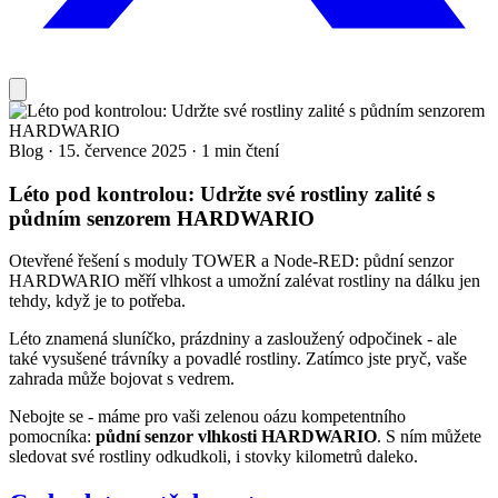
Blog
·
15. července 2025
·
1 min čtení
Léto pod kontrolou: Udržte své rostliny zalité s
půdním senzorem HARDWARIO
Otevřené řešení s moduly TOWER a Node-RED: půdní senzor
HARDWARIO měří vlhkost a umožní zalévat rostliny na dálku jen
tehdy, když je to potřeba.
Léto znamená sluníčko, prázdniny a zasloužený odpočinek - ale
také vysušené trávníky a povadlé rostliny. Zatímco jste pryč, vaše
zahrada může bojovat s vedrem.
Nebojte se - máme pro vaši zelenou oázu kompetentního
pomocníka:
půdní senzor vlhkosti HARDWARIO
. S ním můžete
sledovat své rostliny odkudkoli, i stovky kilometrů daleko.