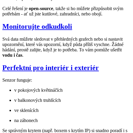
Celé řešení je
open-source
, takže si ho můžete přizpůsobit svým
potřebám - ať už jste kutilové, zahradníci, nebo obojí.
Monitorujte odkudkoli
Svá data můžete sledovat v přehledných grafech nebo si nastavit
upozornění, které vás upozorní, když půda příliš vyschne. Žádné
hádání, prostě zalijte, když je to potřeba. To vám pomůže ušetřit
vodu i čas
.
Perfektní pro interiér i exteriér
Senzor funguje:
v pokojových květináčích
v balkonových truhlících
ve sklenících
na záhonech
Se správným krytem (např. boxem s krytím IP) si snadno poradí i s