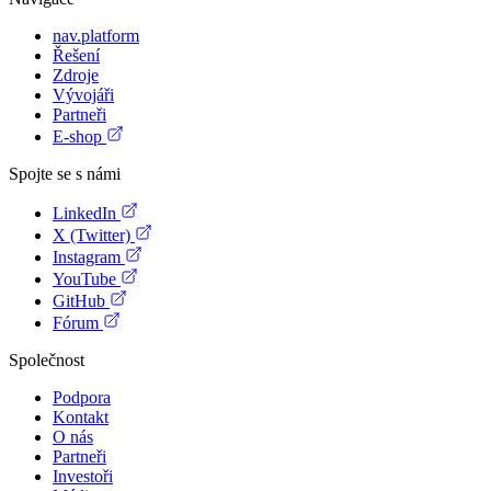
nav.platform
Řešení
Zdroje
Vývojáři
Partneři
E-shop
Spojte se s námi
LinkedIn
X (Twitter)
Instagram
YouTube
GitHub
Fórum
Společnost
Podpora
Kontakt
O nás
Partneři
Investoři