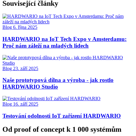
Související články
Blog
6. října 2025
HARDWARIO na IoT Tech Expo v Amsterdamu:
Proč nám záleží na mladých lidech
Blog
23. září 2025
Naše prototypová dílna a výroba - jak rostlo
HARDWARIO Studio
Blog
16. září 2025
Testování odolnosti IoT zařízení HARDWARIO
Od proof of concept k 1 000 systémům