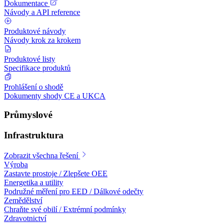
Dokumentace
Návody a API reference
Produktové návody
Návody krok za krokem
Produktové listy
Specifikace produktů
Prohlášení o shodě
Dokumenty shody CE a UKCA
Průmyslové
Infrastruktura
Zobrazit všechna řešení
Výroba
Zastavte prostoje / Zlepšete OEE
Energetika a utility
Podružné měření pro EED / Dálkové odečty
Zemědělství
Chraňte své obilí / Extrémní podmínky
Zdravotnictví