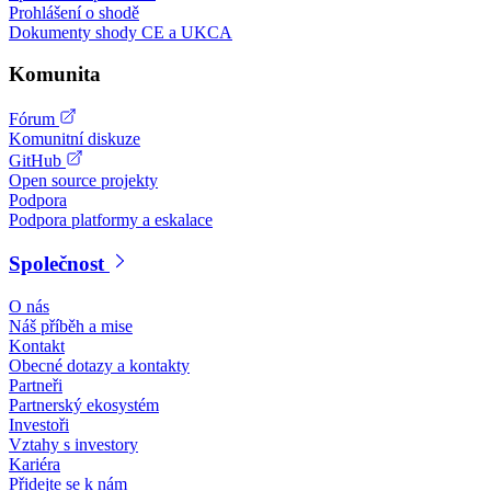
Prohlášení o shodě
Dokumenty shody CE a UKCA
Komunita
Fórum
Komunitní diskuze
GitHub
Open source projekty
Podpora
Podpora platformy a eskalace
Společnost
O nás
Náš příběh a mise
Kontakt
Obecné dotazy a kontakty
Partneři
Partnerský ekosystém
Investoři
Vztahy s investory
Kariéra
Přidejte se k nám