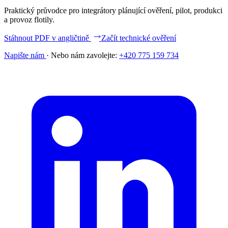
Praktický průvodce pro integrátory plánující ověření, pilot, produkci
a provoz flotily.
Stáhnout PDF v angličtině
Začít technické ověření
Napište nám
·
Nebo nám zavolejte:
+420 775 159 734