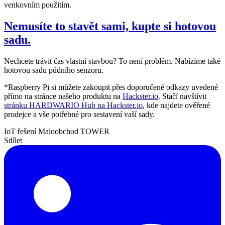
venkovním použitím.
Nemusíte to stavět sami, kupte si hotovou
sadu.
Nechcete trávit čas vlastní stavbou? To není problém. Nabízíme také
hotovou sadu půdního senzoru.
*Raspberry Pi si můžete zakoupit přes doporučené odkazy uvedené
přímo na stránce našeho produktu na
Hackster.io
. Stačí navštívit
stránku HARDWARIO Hub na Hackster.io
, kde najdete ověřené
prodejce a vše potřebné pro sestavení vaší sady.
IoT řešení
Maloobchod
TOWER
Sdílet