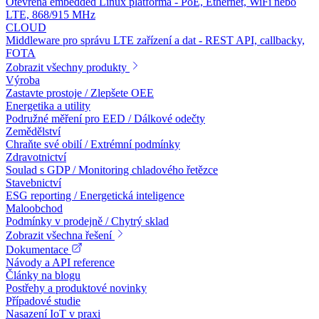
Otevřená embedded Linux platforma - PoE, Ethernet, WiFi nebo
LTE, 868/915 MHz
CLOUD
Middleware pro správu LTE zařízení a dat - REST API, callbacky,
FOTA
Zobrazit všechny produkty
Výroba
Zastavte prostoje / Zlepšete OEE
Energetika a utility
Podružné měření pro EED / Dálkové odečty
Zemědělství
Chraňte své obilí / Extrémní podmínky
Zdravotnictví
Soulad s GDP / Monitoring chladového řetězce
Stavebnictví
ESG reporting / Energetická inteligence
Maloobchod
Podmínky v prodejně / Chytrý sklad
Zobrazit všechna řešení
Dokumentace
Návody a API reference
Články na blogu
Postřehy a produktové novinky
Případové studie
Nasazení IoT v praxi