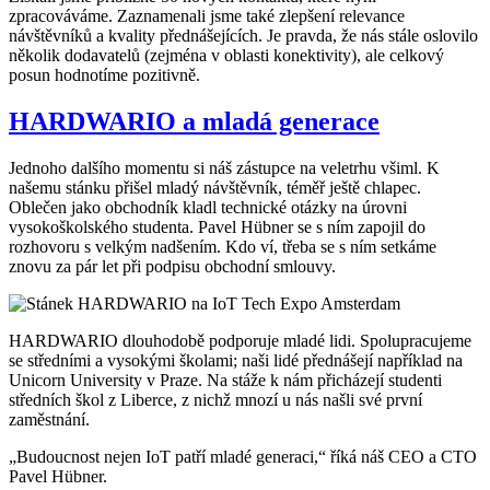
zpracováváme. Zaznamenali jsme také zlepšení relevance
návštěvníků a kvality přednášejících. Je pravda, že nás stále oslovilo
několik dodavatelů (zejména v oblasti konektivity), ale celkový
posun hodnotíme pozitivně.
HARDWARIO a mladá generace
Jednoho dalšího momentu si náš zástupce na veletrhu všiml. K
našemu stánku přišel mladý návštěvník, téměř ještě chlapec.
Oblečen jako obchodník kladl technické otázky na úrovni
vysokoškolského studenta. Pavel Hübner se s ním zapojil do
rozhovoru s velkým nadšením. Kdo ví, třeba se s ním setkáme
znovu za pár let při podpisu obchodní smlouvy.
HARDWARIO dlouhodobě podporuje mladé lidi. Spolupracujeme
se středními a vysokými školami; naši lidé přednášejí například na
Unicorn University v Praze. Na stáže k nám přicházejí studenti
středních škol z Liberce, z nichž mnozí u nás našli své první
zaměstnání.
„Budoucnost nejen IoT patří mladé generaci,“ říká náš CEO a CTO
Pavel Hübner.