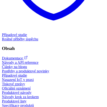
Případové studie
Reálné příběhy úspěchu
Obsah
Dokumentace
Návody a API reference
Články na blogu
Postřehy a produktové novinky
Případové studie
Nasazení IoT v praxi
Tiskové zprávy
Oficiální oznámení
Produktové návody
Návody krok za krokem
Produktové listy
Specifikace produktů