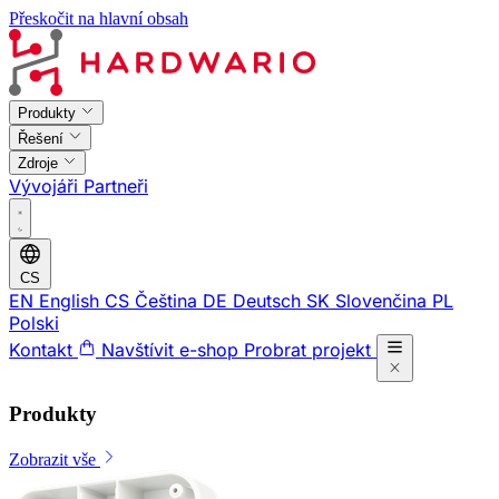
Přeskočit na hlavní obsah
Produkty
Řešení
Zdroje
Vývojáři
Partneři
CS
EN
English
CS
Čeština
DE
Deutsch
SK
Slovenčina
PL
Polski
Kontakt
Navštívit e-shop
Probrat projekt
Produkty
Zobrazit vše