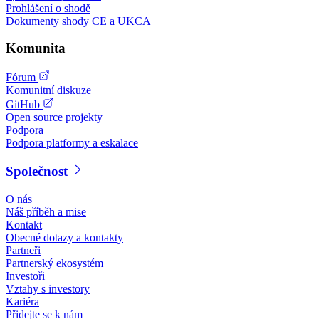
Prohlášení o shodě
Dokumenty shody CE a UKCA
Komunita
Fórum
Komunitní diskuze
GitHub
Open source projekty
Podpora
Podpora platformy a eskalace
Společnost
O nás
Náš příběh a mise
Kontakt
Obecné dotazy a kontakty
Partneři
Partnerský ekosystém
Investoři
Vztahy s investory
Kariéra
Přidejte se k nám