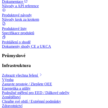
Dokumentace
Návody a API reference
Produktové návody
Návody krok za krokem
Produktové listy
Specifikace produktů
Prohlášení o shodě
Dokumenty shody CE a UKCA
Průmyslové
Infrastruktura
Zobrazit všechna řešení
Výroba
Zastavte prostoje / Zlepšete OEE
Energetika a utility
Podružné měření pro EED / Dálkové odečty
Zemědělství
Chraňte své obilí / Extrémní podmínky
Zdravotnictví