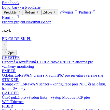
Brandbook
Logo, barvy a typografie
Vývojáři
Partneři
Produkty
Řešení
Zdroje
Kontakt
Probrat projekt
Navštívit e-shop
Jazyk
EN
CS
DE
SK
PL
Zpět
CHESTER
Úsporná a rozšiřitelná LTE/LoRaWAN/BLE platforma pro
vzdálený monitoring
EMBER
Odolná LoRaWAN brána s krytím IP67 pro privátní i veřejné sítě
STICKER
Kompaktní LoRaWAN senzor - konfigurace přes NFC či na dálku,
baterie 2+ roky
GAUGER
Čítač pulzů pro výrobní linky - výstup Modbus TCP přes
WiFi/Ethernet
FIBER