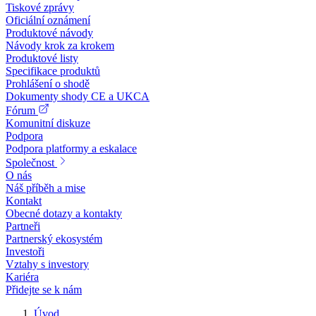
Tiskové zprávy
Oficiální oznámení
Produktové návody
Návody krok za krokem
Produktové listy
Specifikace produktů
Prohlášení o shodě
Dokumenty shody CE a UKCA
Fórum
Komunitní diskuze
Podpora
Podpora platformy a eskalace
Společnost
O nás
Náš příběh a mise
Kontakt
Obecné dotazy a kontakty
Partneři
Partnerský ekosystém
Investoři
Vztahy s investory
Kariéra
Přidejte se k nám
Úvod