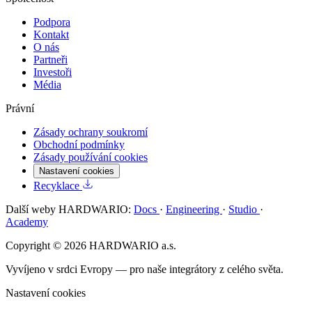
Podpora
Kontakt
O nás
Partneři
Investoři
Média
Právní
Zásady ochrany soukromí
Obchodní podmínky
Zásady používání cookies
Nastavení cookies
Recyklace
Další weby HARDWARIO:
Docs
·
Engineering
·
Studio
·
Academy
Copyright © 2026 HARDWARIO a.s.
Vyvíjeno v srdci Evropy — pro naše integrátory z celého světa.
Nastavení cookies