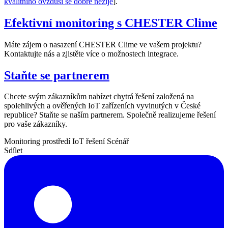
kvalitního ovzduší se dobře nežije
].
Efektivní monitoring s CHESTER Clime
Máte zájem o nasazení CHESTER Clime ve vašem projektu?
Kontaktujte nás a zjistěte více o možnostech integrace.
Staňte se partnerem
Chcete svým zákazníkům nabízet chytrá řešení založená na
spolehlivých a ověřených IoT zařízeních vyvinutých v České
republice? Staňte se naším partnerem. Společně realizujeme řešení
pro vaše zákazníky.
Monitoring prostředí
IoT řešení
Scénář
Sdílet