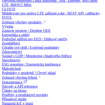
Otevřená embedded Linux platforma - PoE, Ethernet, WiFi nebo
LTE, 868/915 MHz
CLOUD
Middleware pro správu LTE zařízení a dat - REST API, callbacky,
FOTA
Zobrazit všechny produkty
Výroba
Zastavte prostoje / Zlepšete OEE
Energetika a utility
Podružné měření pro EED / Dálkové odečty
Zemědělství
Chraňte své obilí / Extrémní podmínky
Zdravotnictví
Soulad s GDP / Monitoring chladového řetězce
Stavebnictví
ESG reporting / Energetická inteligence
Maloobchod
Podmínky v prodejně / Chytrý sklad
Zobrazit všechna řešení
Dokumentace
Návody a API reference
Články na blogu
Postřehy a produktové novinky
Případové studie
Nasazení IoT v praxi