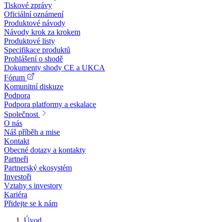
Tiskové zprávy
Oficiální oznámení
Produktové návody
Návody krok za krokem
Produktové listy
Specifikace produktů
Prohlášení o shodě
Dokumenty shody CE a UKCA
Fórum
Komunitní diskuze
Podpora
Podpora platformy a eskalace
Společnost
O nás
Náš příběh a mise
Kontakt
Obecné dotazy a kontakty
Partneři
Partnerský ekosystém
Investoři
Vztahy s investory
Kariéra
Přidejte se k nám
Úvod