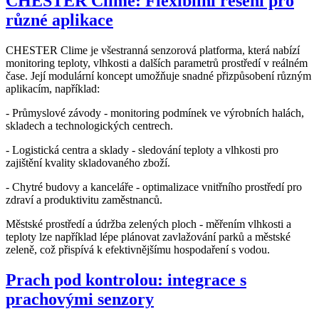
CHESTER Clime: Flexibilní řešení pro
různé aplikace
CHESTER Clime je všestranná senzorová platforma, která nabízí
monitoring teploty, vlhkosti a dalších parametrů prostředí v reálném
čase. Její modulární koncept umožňuje snadné přizpůsobení různým
aplikacím, například:
- Průmyslové závody - monitoring podmínek ve výrobních halách,
skladech a technologických centrech.
- Logistická centra a sklady - sledování teploty a vlhkosti pro
zajištění kvality skladovaného zboží.
- Chytré budovy a kanceláře - optimalizace vnitřního prostředí pro
zdraví a produktivitu zaměstnanců.
Městské prostředí a údržba zelených ploch - měřením vlhkosti a
teploty lze například lépe plánovat zavlažování parků a městské
zeleně, což přispívá k efektivnějšímu hospodaření s vodou.
Prach pod kontrolou: integrace s
prachovými senzory