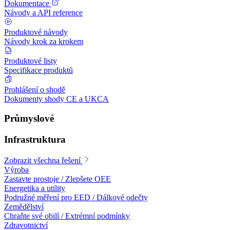
Dokumentace
Návody a API reference
Produktové návody
Návody krok za krokem
Produktové listy
Specifikace produktů
Prohlášení o shodě
Dokumenty shody CE a UKCA
Průmyslové
Infrastruktura
Zobrazit všechna řešení
Výroba
Zastavte prostoje / Zlepšete OEE
Energetika a utility
Podružné měření pro EED / Dálkové odečty
Zemědělství
Chraňte své obilí / Extrémní podmínky
Zdravotnictví