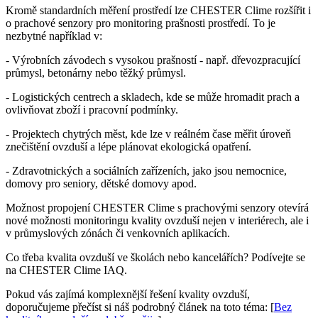
Kromě standardních měření prostředí lze CHESTER Clime rozšířit i
o prachové senzory pro monitoring prašnosti prostředí. To je
nezbytné například v:
- Výrobních závodech s vysokou prašností - např. dřevozpracující
průmysl, betonárny nebo těžký průmysl.
- Logistických centrech a skladech, kde se může hromadit prach a
ovlivňovat zboží i pracovní podmínky.
- Projektech chytrých měst, kde lze v reálném čase měřit úroveň
znečištění ovzduší a lépe plánovat ekologická opatření.
- Zdravotnických a sociálních zařízeních, jako jsou nemocnice,
domovy pro seniory, dětské domovy apod.
Možnost propojení CHESTER Clime s prachovými senzory otevírá
nové možnosti monitoringu kvality ovzduší nejen v interiérech, ale i
v průmyslových zónách či venkovních aplikacích.
Co třeba kvalita ovzduší ve školách nebo kancelářích? Podívejte se
na CHESTER Clime IAQ.
Pokud vás zajímá komplexnější řešení kvality ovzduší,
doporučujeme přečíst si náš podrobný článek na toto téma: [
Bez