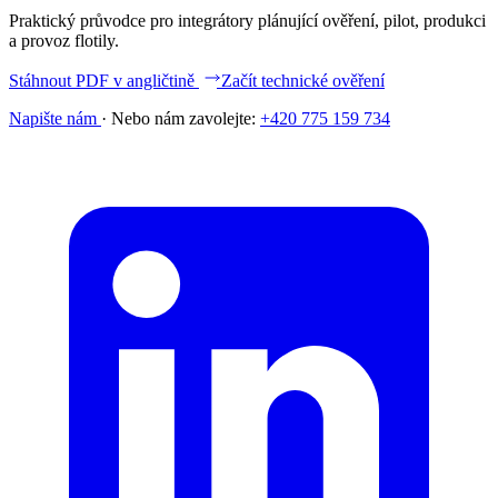
Praktický průvodce pro integrátory plánující ověření, pilot, produkci
a provoz flotily.
Stáhnout PDF v angličtině
Začít technické ověření
Napište nám
·
Nebo nám zavolejte:
+420 775 159 734