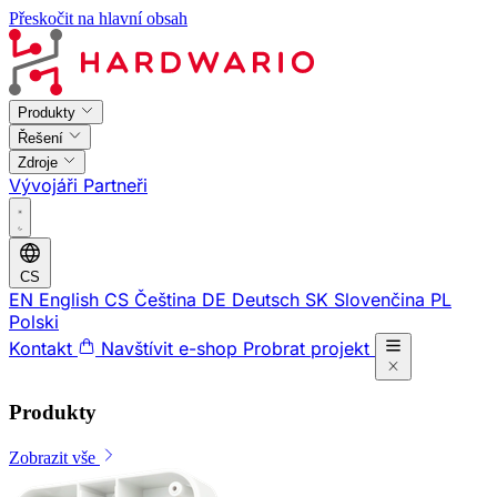
Přeskočit na hlavní obsah
Produkty
Řešení
Zdroje
Vývojáři
Partneři
CS
EN
English
CS
Čeština
DE
Deutsch
SK
Slovenčina
PL
Polski
Kontakt
Navštívit e-shop
Probrat projekt
Produkty
Zobrazit vše