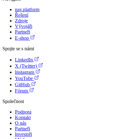
nav.platform
Řešení
Zdroje
Vývojáři
Partneři
E-shop
Spojte se s námi
LinkedIn
X (Twitter)
Instagram
YouTube
GitHub
Fórum
Společnost
Podpora
Kontakt
O nás
Partneři
Investoři