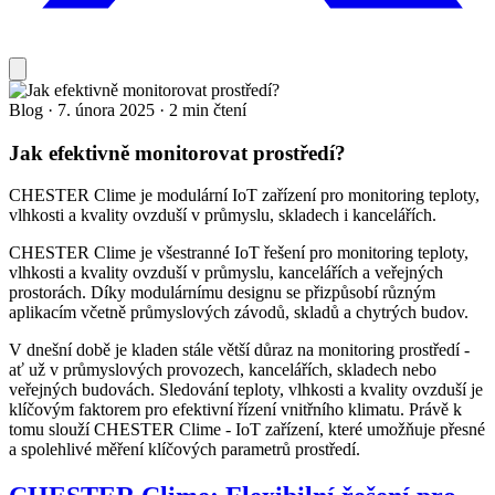
Blog
·
7. února 2025
·
2 min čtení
Jak efektivně monitorovat prostředí?
CHESTER Clime je modulární IoT zařízení pro monitoring teploty,
vlhkosti a kvality ovzduší v průmyslu, skladech i kancelářích.
CHESTER Clime je všestranné IoT řešení pro monitoring teploty,
vlhkosti a kvality ovzduší v průmyslu, kancelářích a veřejných
prostorách. Díky modulárnímu designu se přizpůsobí různým
aplikacím včetně průmyslových závodů, skladů a chytrých budov.
V dnešní době je kladen stále větší důraz na monitoring prostředí -
ať už v průmyslových provozech, kancelářích, skladech nebo
veřejných budovách. Sledování teploty, vlhkosti a kvality ovzduší je
klíčovým faktorem pro efektivní řízení vnitřního klimatu. Právě k
tomu slouží CHESTER Clime - IoT zařízení, které umožňuje přesné
a spolehlivé měření klíčových parametrů prostředí.