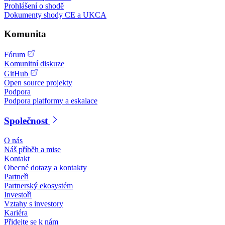
Prohlášení o shodě
Dokumenty shody CE a UKCA
Komunita
Fórum
Komunitní diskuze
GitHub
Open source projekty
Podpora
Podpora platformy a eskalace
Společnost
O nás
Náš příběh a mise
Kontakt
Obecné dotazy a kontakty
Partneři
Partnerský ekosystém
Investoři
Vztahy s investory
Kariéra
Přidejte se k nám