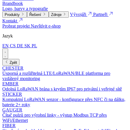
Brandbook
Logo, barvy a typografie
Vývojáři
Partneři
Produkty
Řešení
Zdroje
Kontakt
Probrat projekt
Navštívit e-shop
Jazyk
EN
CS
DE
SK
PL
Zpět
CHESTER
Úsporná a rozšiřitelná LTE/LoRaWAN/BLE platforma pro
vzdálený monitoring
EMBER
Odolná LoRaWAN brána s krytím IP67 pro privátní i veřejné sítě
STICKER
Kompaktní LoRaWAN senzor - konfigurace přes NFC či na dálku,
baterie 2+ roky
GAUGER
Čítač pulzů pro výrobní linky - výstup Modbus TCP přes
WiFi/Ethernet
FIBER