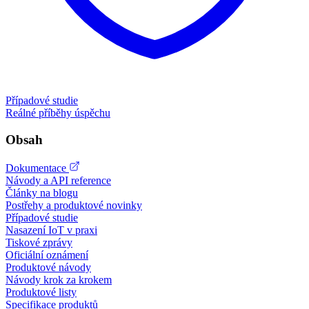
Případové studie
Reálné příběhy úspěchu
Obsah
Dokumentace
Návody a API reference
Články na blogu
Postřehy a produktové novinky
Případové studie
Nasazení IoT v praxi
Tiskové zprávy
Oficiální oznámení
Produktové návody
Návody krok za krokem
Produktové listy
Specifikace produktů