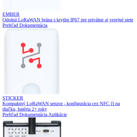
EMBER
Odolná LoRaWAN brána s krytím IP67 pre privátne aj verejné siete
Prehľad
Dokumentácia
STICKER
Kompaktný LoRaWAN senzor - konfigurácia cez NFC či na
diaľku, batéria 2+ roky
Prehľad
Dokumentácia
Aplikácie