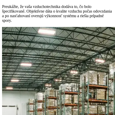
Preukážte, že vaša vzduchotechnika dodáva to, čo bolo
špecifikované. Objektívne dáta o kvalite vzduchu počas odovzdania
a po nasťahovaní overujú výkonnosť systému a riešia prípadné
spory.