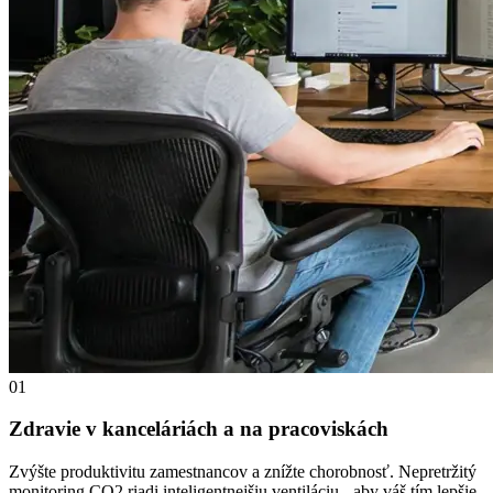
01
Zdravie v kanceláriách a na pracoviskách
Zvýšte produktivitu zamestnancov a znížte chorobnosť. Nepretržitý
monitoring CO2 riadi inteligentnejšiu ventiláciu - aby váš tím lepšie