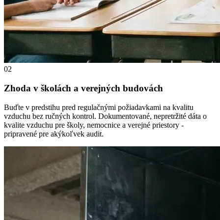
02
Zhoda v školách a verejných budovách
Buďte v predstihu pred regulačnými požiadavkami na kvalitu
vzduchu bez ručných kontrol. Dokumentované, nepretržité dáta o
kvalite vzduchu pre školy, nemocnice a verejné priestory -
pripravené pre akýkoľvek audit.