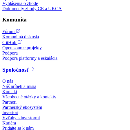
Vyhlásenia o zhode
Dokumenty zhody CE a UKCA
Komunita
Fórum
Komunitná diskusia
GitHub
Open source projekty
Podpora
Podpora platformy a eskalácia
Spoločnosť
O nás
Náš príbeh a misia
Kontakt
Všeobecné otázky a kontakty
Partneri
Partnerský ekosystém
Investori
Vzťahy s investormi
Kariéra
Pridajte sa k nám