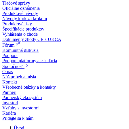
Tlačové správy
Oficiálne oznámenia
Produktové návody
Návody krok za krokom
Produktové listy
Špecifikácie produktov
Vyhlásenia o zhode
Dokumenty zhody CE a UKCA
Fórum
Komunitná diskusia
Podpora
Podpora platformy a eskalácia
Spoločnosť
O nás
Náš príbeh a misia
Kontakt
Všeobecné otázky a kontakty
Partneri
Partnerský ekosystém
Investori
Vzťahy s investormi
Kariéra
Pridajte sa k nám
Úvod