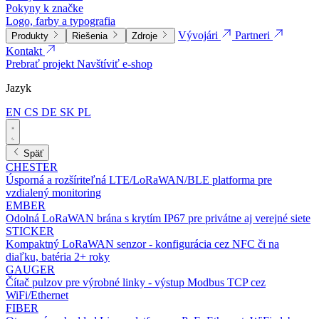
Pokyny k značke
Logo, farby a typografia
Vývojári
Partneri
Produkty
Riešenia
Zdroje
Kontakt
Prebrať projekt
Navštíviť e-shop
Jazyk
EN
CS
DE
SK
PL
Späť
CHESTER
Úsporná a rozšíriteľná LTE/LoRaWAN/BLE platforma pre
vzdialený monitoring
EMBER
Odolná LoRaWAN brána s krytím IP67 pre privátne aj verejné siete
STICKER
Kompaktný LoRaWAN senzor - konfigurácia cez NFC či na
diaľku, batéria 2+ roky
GAUGER
Čítač pulzov pre výrobné linky - výstup Modbus TCP cez
WiFi/Ethernet
FIBER