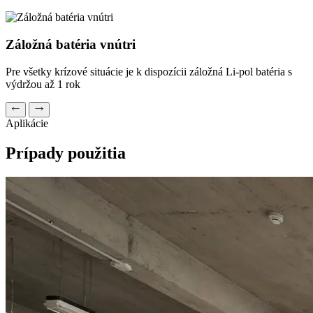
Záložná batéria vnútri
Pre všetky krízové situácie je k dispozícii záložná Li-pol batéria s
výdržou až 1 rok
Aplikácie
Prípady použitia