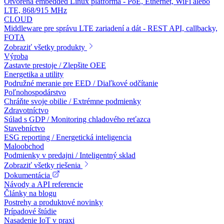
Otvorená embedded Linux platforma - PoE, Ethernet, WiFi alebo
LTE, 868/915 MHz
CLOUD
Middleware pre správu LTE zariadení a dát - REST API, callbacky,
FOTA
Zobraziť všetky produkty
Výroba
Zastavte prestoje / Zlepšite OEE
Energetika a utility
Podružné meranie pre EED / Diaľkové odčítanie
Poľnohospodárstvo
Chráňte svoje obilie / Extrémne podmienky
Zdravotníctvo
Súlad s GDP / Monitoring chladového reťazca
Stavebníctvo
ESG reporting / Energetická inteligencia
Maloobchod
Podmienky v predajni / Inteligentný sklad
Zobraziť všetky riešenia
Dokumentácia
Návody a API referencie
Články na blogu
Postrehy a produktové novinky
Prípadové štúdie
Nasadenie IoT v praxi