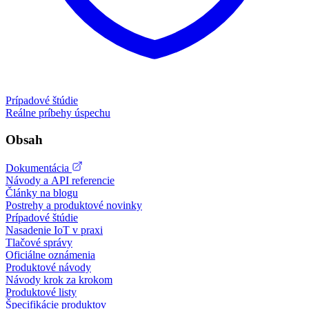
Prípadové štúdie
Reálne príbehy úspechu
Obsah
Dokumentácia
Návody a API referencie
Články na blogu
Postrehy a produktové novinky
Prípadové štúdie
Nasadenie IoT v praxi
Tlačové správy
Oficiálne oznámenia
Produktové návody
Návody krok za krokom
Produktové listy
Špecifikácie produktov