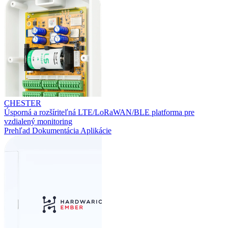
CHESTER
Úsporná a rozšíriteľná LTE/LoRaWAN/BLE platforma pre
vzdialený monitoring
Prehľad
Dokumentácia
Aplikácie