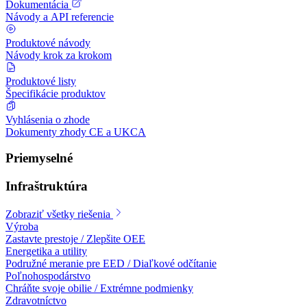
Dokumentácia
Návody a API referencie
Produktové návody
Návody krok za krokom
Produktové listy
Špecifikácie produktov
Vyhlásenia o zhode
Dokumenty zhody CE a UKCA
Priemyselné
Infraštruktúra
Zobraziť všetky riešenia
Výroba
Zastavte prestoje / Zlepšite OEE
Energetika a utility
Podružné meranie pre EED / Diaľkové odčítanie
Poľnohospodárstvo
Chráňte svoje obilie / Extrémne podmienky
Zdravotníctvo