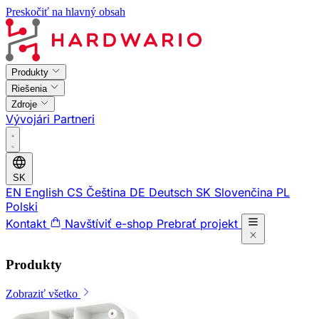
Preskočiť na hlavný obsah
Produkty
Riešenia
Zdroje
Vývojári
Partneri
SK
EN
English
CS
Čeština
DE
Deutsch
SK
Slovenčina
PL
Polski
Kontakt
Navštíviť e-shop
Prebrať projekt
Produkty
Zobraziť všetko