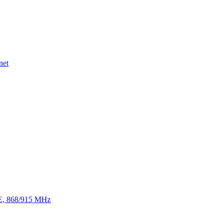
net
TE, 868/915 MHz