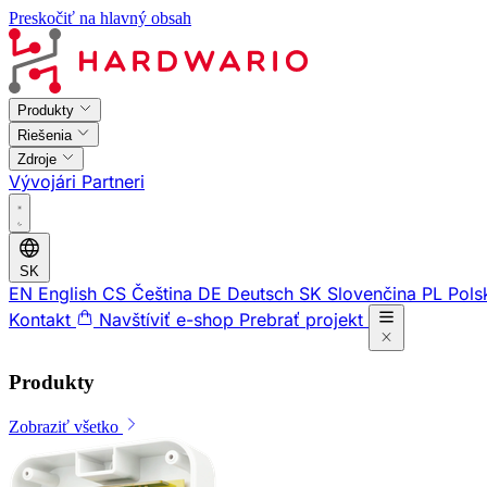
Preskočiť na hlavný obsah
Produkty
Riešenia
Zdroje
Vývojári
Partneri
SK
EN
English
CS
Čeština
DE
Deutsch
SK
Slovenčina
PL
Pols
Kontakt
Navštíviť e-shop
Prebrať projekt
Produkty
Zobraziť všetko