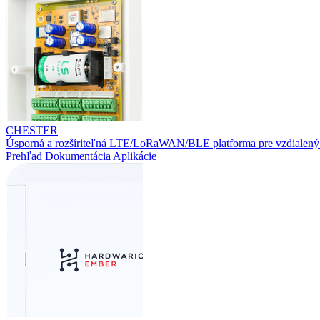
CHESTER
Úsporná a rozšíriteľná LTE/LoRaWAN/BLE platforma pre vzdialený
Prehľad
Dokumentácia
Aplikácie