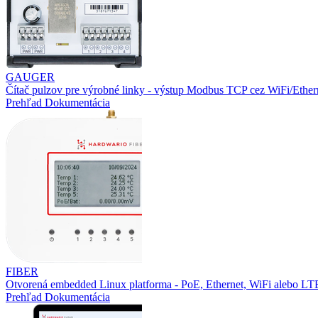
GAUGER
Čítač pulzov pre výrobné linky - výstup Modbus TCP cez WiFi/Ether
Prehľad
Dokumentácia
FIBER
Otvorená embedded Linux platforma - PoE, Ethernet, WiFi alebo L
Prehľad
Dokumentácia