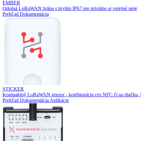
EMBER
Odolná LoRaWAN brána s krytím IP67 pre privátne aj verejné siete
Prehľad
Dokumentácia
STICKER
Kompaktný LoRaWAN senzor - konfigurácia cez NFC či na diaľku, b
Prehľad
Dokumentácia
Aplikácie