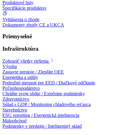
Produktové listy
Špecifikácie produktov
Vyhlásenia o zhode
Dokumenty zhody CE a UKCA
Priemyselné
Infraštruktúra
Zobraziť všetky riešenia
Výroba
Zastavte prestoje / Zlepšite OEE
Energetika a utility
Podružné meranie pre EED / Diaľkové odčítanie
Poľnohospodárstvo
Chráňte svoje obilie / Extrémne podmienky
Zdravotníctvo
Súlad s GDP / Monitoring chladového reťazca
Stavebníctvo
ESG reporting / Energetická inteligencia
Maloobchod
Podmienky v predajni / Inteligentný sklad