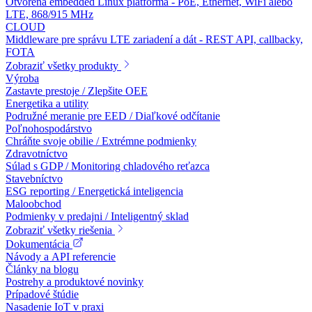
Otvorená embedded Linux platforma - PoE, Ethernet, WiFi alebo
LTE, 868/915 MHz
CLOUD
Middleware pre správu LTE zariadení a dát - REST API, callbacky,
FOTA
Zobraziť všetky produkty
Výroba
Zastavte prestoje / Zlepšite OEE
Energetika a utility
Podružné meranie pre EED / Diaľkové odčítanie
Poľnohospodárstvo
Chráňte svoje obilie / Extrémne podmienky
Zdravotníctvo
Súlad s GDP / Monitoring chladového reťazca
Stavebníctvo
ESG reporting / Energetická inteligencia
Maloobchod
Podmienky v predajni / Inteligentný sklad
Zobraziť všetky riešenia
Dokumentácia
Návody a API referencie
Články na blogu
Postrehy a produktové novinky
Prípadové štúdie
Nasadenie IoT v praxi