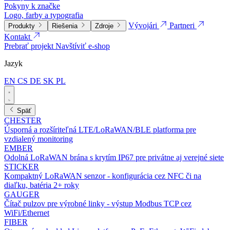
Pokyny k značke
Logo, farby a typografia
Vývojári
Partneri
Produkty
Riešenia
Zdroje
Kontakt
Prebrať projekt
Navštíviť e-shop
Jazyk
EN
CS
DE
SK
PL
Späť
CHESTER
Úsporná a rozšíriteľná LTE/LoRaWAN/BLE platforma pre
vzdialený monitoring
EMBER
Odolná LoRaWAN brána s krytím IP67 pre privátne aj verejné siete
STICKER
Kompaktný LoRaWAN senzor - konfigurácia cez NFC či na
diaľku, batéria 2+ roky
GAUGER
Čítač pulzov pre výrobné linky - výstup Modbus TCP cez
WiFi/Ethernet
FIBER