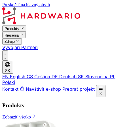
Preskočiť na hlavný obsah
Produkty
Riešenia
Zdroje
Vývojári
Partneri
SK
EN
English
CS
Čeština
DE
Deutsch
SK
Slovenčina
PL
Polski
Kontakt
Navštíviť e-shop
Prebrať projekt
Produkty
Zobraziť všetko