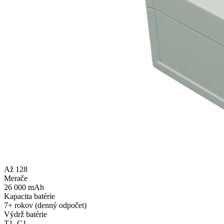
Až 128
Merače
26 000 mAh
Kapacita batérie
7+ rokov (denný odpočet)
Výdrž batérie
T1, C1