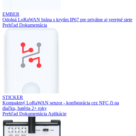
EMBER
Odolná LoRaWAN brána s krytím IP67 pre privátne aj verejné siete
Prehľad
Dokumentácia
STICKER
Kompaktný LoRaWAN senzor - konfigurácia cez NFC či na
diaľku, batéria 2+ roky
Prehľad
Dokumentácia
Aplikácie