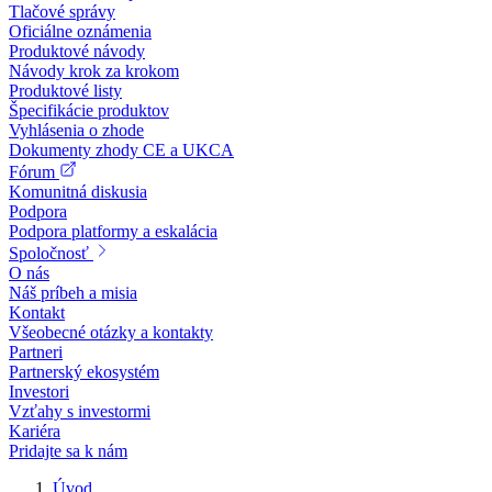
Tlačové správy
Oficiálne oznámenia
Produktové návody
Návody krok za krokom
Produktové listy
Špecifikácie produktov
Vyhlásenia o zhode
Dokumenty zhody CE a UKCA
Fórum
Komunitná diskusia
Podpora
Podpora platformy a eskalácia
Spoločnosť
O nás
Náš príbeh a misia
Kontakt
Všeobecné otázky a kontakty
Partneri
Partnerský ekosystém
Investori
Vzťahy s investormi
Kariéra
Pridajte sa k nám
Úvod