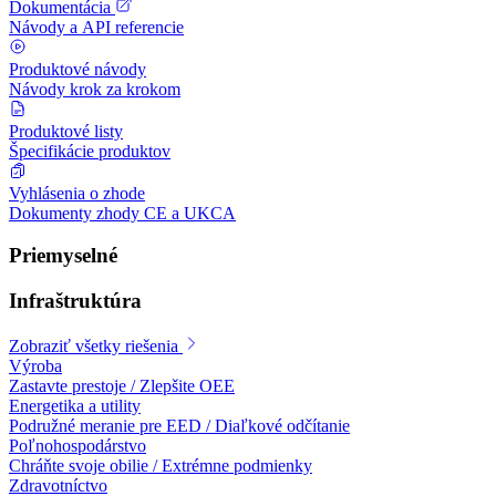
Dokumentácia
Návody a API referencie
Produktové návody
Návody krok za krokom
Produktové listy
Špecifikácie produktov
Vyhlásenia o zhode
Dokumenty zhody CE a UKCA
Priemyselné
Infraštruktúra
Zobraziť všetky riešenia
Výroba
Zastavte prestoje / Zlepšite OEE
Energetika a utility
Podružné meranie pre EED / Diaľkové odčítanie
Poľnohospodárstvo
Chráňte svoje obilie / Extrémne podmienky
Zdravotníctvo