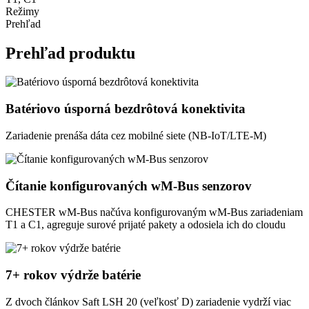
Režimy
Prehľad
Prehľad produktu
Batériovo úsporná bezdrôtová konektivita
Zariadenie prenáša dáta cez mobilné siete (NB-IoT/LTE-M)
Čítanie konfigurovaných wM-Bus senzorov
CHESTER wM-Bus načúva konfigurovaným wM-Bus zariadeniam
T1 a C1, agreguje surové prijaté pakety a odosiela ich do cloudu
7+ rokov výdrže batérie
Z dvoch článkov Saft LSH 20 (veľkosť D) zariadenie vydrží viac