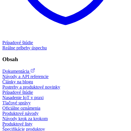
Prípadové štúdie
Reálne príbehy úspechu
Obsah
Dokumentácia
Návody a API referencie
Články na blogu
Postrehy a produktové novinky
Prípadové štúdie
Nasadenie IoT v praxi
Tlačové správy
Oficiálne oznámenia
Produktové návody
Návody krok za krokom
Produktové listy
Špecifikácie produktov