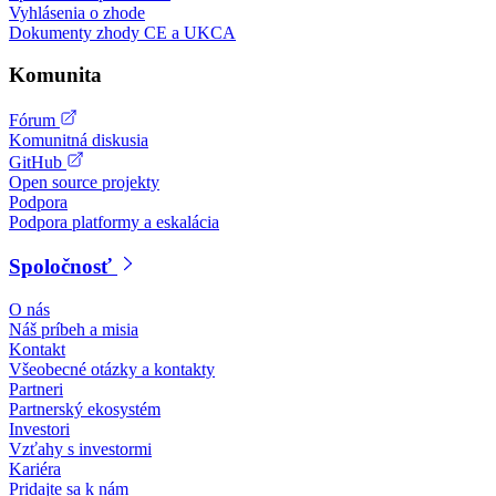
Vyhlásenia o zhode
Dokumenty zhody CE a UKCA
Komunita
Fórum
Komunitná diskusia
GitHub
Open source projekty
Podpora
Podpora platformy a eskalácia
Spoločnosť
O nás
Náš príbeh a misia
Kontakt
Všeobecné otázky a kontakty
Partneri
Partnerský ekosystém
Investori
Vzťahy s investormi
Kariéra
Pridajte sa k nám