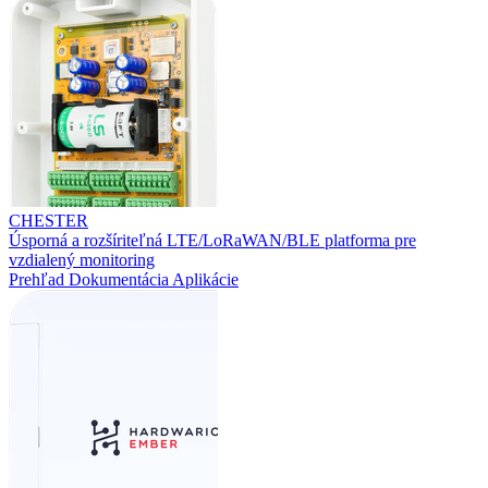
CHESTER
Úsporná a rozšíriteľná LTE/LoRaWAN/BLE platforma pre
vzdialený monitoring
Prehľad
Dokumentácia
Aplikácie