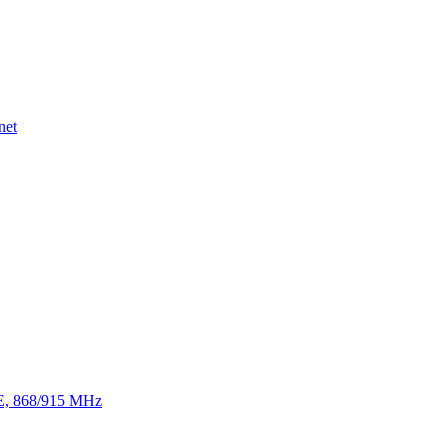
net
TE, 868/915 MHz