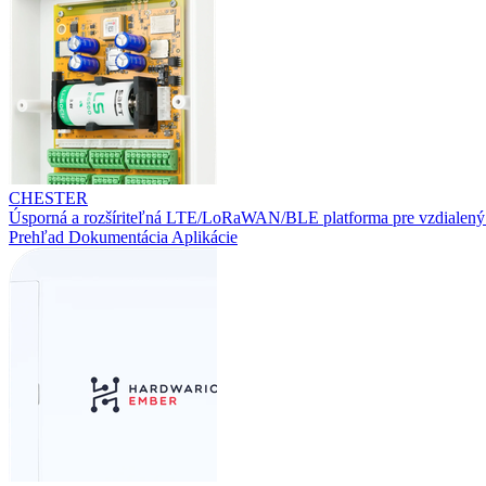
CHESTER
Úsporná a rozšíriteľná LTE/LoRaWAN/BLE platforma pre vzdialený
Prehľad
Dokumentácia
Aplikácie