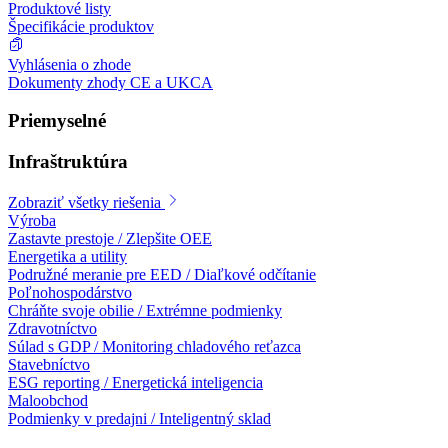
Produktové listy
Špecifikácie produktov
Vyhlásenia o zhode
Dokumenty zhody CE a UKCA
Priemyselné
Infraštruktúra
Zobraziť všetky riešenia
Výroba
Zastavte prestoje / Zlepšite OEE
Energetika a utility
Podružné meranie pre EED / Diaľkové odčítanie
Poľnohospodárstvo
Chráňte svoje obilie / Extrémne podmienky
Zdravotníctvo
Súlad s GDP / Monitoring chladového reťazca
Stavebníctvo
ESG reporting / Energetická inteligencia
Maloobchod
Podmienky v predajni / Inteligentný sklad