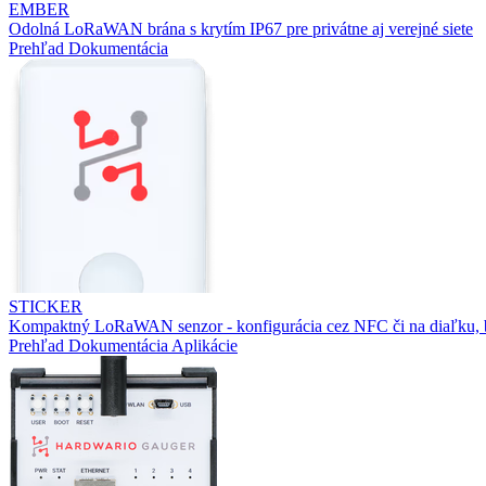
EMBER
Odolná LoRaWAN brána s krytím IP67 pre privátne aj verejné siete
Prehľad
Dokumentácia
STICKER
Kompaktný LoRaWAN senzor - konfigurácia cez NFC či na diaľku, b
Prehľad
Dokumentácia
Aplikácie