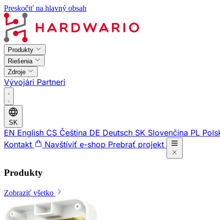
Preskočiť na hlavný obsah
Produkty
Riešenia
Zdroje
Vývojári
Partneri
SK
EN
English
CS
Čeština
DE
Deutsch
SK
Slovenčina
PL
Pols
Kontakt
Navštíviť e-shop
Prebrať projekt
Produkty
Zobraziť všetko