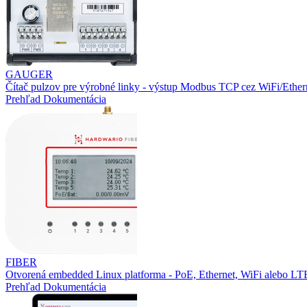
GAUGER
Čítač pulzov pre výrobné linky - výstup Modbus TCP cez WiFi/Ether
Prehľad
Dokumentácia
FIBER
Otvorená embedded Linux platforma - PoE, Ethernet, WiFi alebo L
Prehľad
Dokumentácia