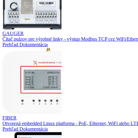
GAUGER
Čítač pulzov pre výrobné linky - výstup Modbus TCP cez WiFi/Ether
Prehľad
Dokumentácia
FIBER
Otvorená embedded Linux platforma - PoE, Ethernet, WiFi alebo L
Prehľad
Dokumentácia