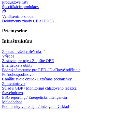
Produktové listy
Špecifikácie produktov
Vyhlásenia o zhode
Dokumenty zhody CE a UKCA
Priemyselné
Infraštruktúra
Zobraziť všetky riešenia
Výroba
Zastavte prestoje / Zlepšite OEE
Energetika a utility
Podružné meranie pre EED / Diaľkové odčítanie
Poľnohospodárstvo
Chráňte svoje obilie / Extrémne podmienky
Zdravotníctvo
Súlad s GDP / Monitoring chladového reťazca
Stavebníctvo
ESG reporting / Energetická inteligencia
Maloobchod
Podmienky v predajni / Inteligentný sklad