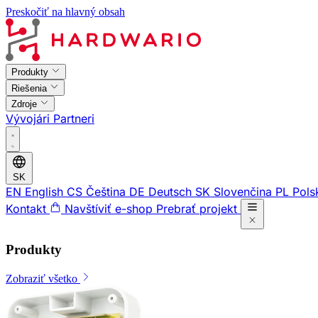
Preskočiť na hlavný obsah
Produkty
Riešenia
Zdroje
Vývojári
Partneri
SK
EN
English
CS
Čeština
DE
Deutsch
SK
Slovenčina
PL
Pols
Kontakt
Navštíviť e-shop
Prebrať projekt
Produkty
Zobraziť všetko