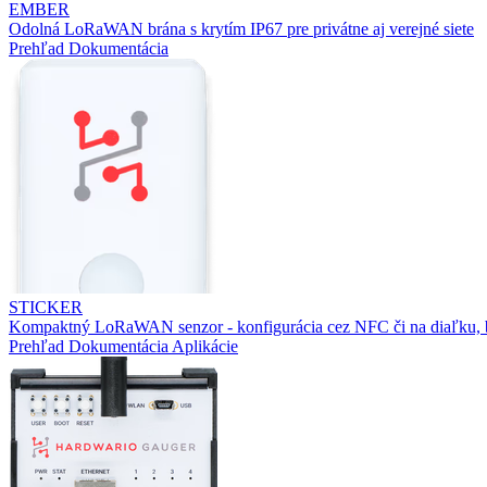
EMBER
Odolná LoRaWAN brána s krytím IP67 pre privátne aj verejné siete
Prehľad
Dokumentácia
STICKER
Kompaktný LoRaWAN senzor - konfigurácia cez NFC či na diaľku, b
Prehľad
Dokumentácia
Aplikácie