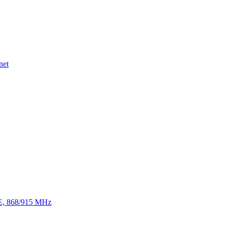
net
TE, 868/915 MHz