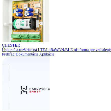
CHESTER
Úsporná a rozšíriteľná LTE/LoRaWAN/BLE platforma pre vzdialený
Prehľad
Dokumentácia
Aplikácie