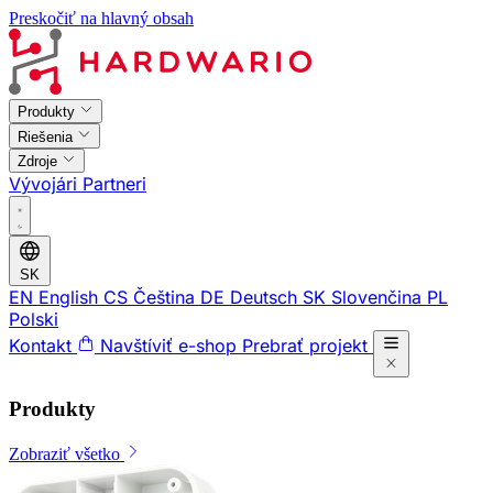
Preskočiť na hlavný obsah
Produkty
Riešenia
Zdroje
Vývojári
Partneri
SK
EN
English
CS
Čeština
DE
Deutsch
SK
Slovenčina
PL
Polski
Kontakt
Navštíviť e-shop
Prebrať projekt
Produkty
Zobraziť všetko