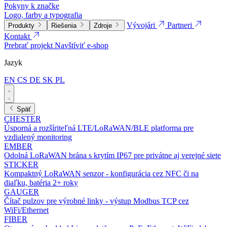
Pokyny k značke
Logo, farby a typografia
Vývojári
Partneri
Produkty
Riešenia
Zdroje
Kontakt
Prebrať projekt
Navštíviť e-shop
Jazyk
EN
CS
DE
SK
PL
Späť
CHESTER
Úsporná a rozšíriteľná LTE/LoRaWAN/BLE platforma pre
vzdialený monitoring
EMBER
Odolná LoRaWAN brána s krytím IP67 pre privátne aj verejné siete
STICKER
Kompaktný LoRaWAN senzor - konfigurácia cez NFC či na
diaľku, batéria 2+ roky
GAUGER
Čítač pulzov pre výrobné linky - výstup Modbus TCP cez
WiFi/Ethernet
FIBER