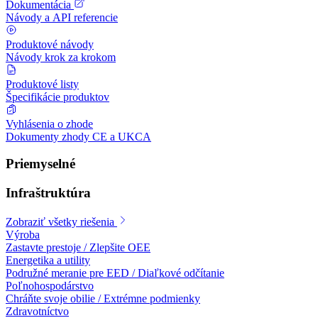
Dokumentácia
Návody a API referencie
Produktové návody
Návody krok za krokom
Produktové listy
Špecifikácie produktov
Vyhlásenia o zhode
Dokumenty zhody CE a UKCA
Priemyselné
Infraštruktúra
Zobraziť všetky riešenia
Výroba
Zastavte prestoje / Zlepšite OEE
Energetika a utility
Podružné meranie pre EED / Diaľkové odčítanie
Poľnohospodárstvo
Chráňte svoje obilie / Extrémne podmienky
Zdravotníctvo