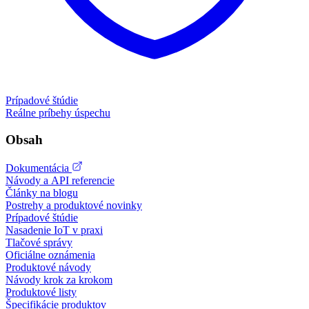
Prípadové štúdie
Reálne príbehy úspechu
Obsah
Dokumentácia
Návody a API referencie
Články na blogu
Postrehy a produktové novinky
Prípadové štúdie
Nasadenie IoT v praxi
Tlačové správy
Oficiálne oznámenia
Produktové návody
Návody krok za krokom
Produktové listy
Špecifikácie produktov