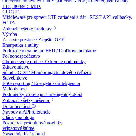
Otvorená embedded Linux platforma - PoE, Ethernet, WiFi alebo
LTE, 868/915 MHz
CLOUD
Middleware pre správu LTE zariadení a dát - REST API, callbacky,
FOTA
Zobraziť všetky produkty
Výroba
Zastavte prestoje / Zlepšite OEE
Energetika a utility
Podružné meranie pre EED / Diaľkové odčítanie
Poľnohospodárstvo
Chráňte svoje obilie / Extrémne podmienky
Zdravotníctvo
Súlad s GDP / Monitoring chladového reťazca
Stavebníctvo
ESG reporting / Energetická inteligencia
Maloobchod
Podmienky v predajni / Inteligentný sklad
Zobraziť všetky riešenia
Dokumentácia
Návody a API referencie
Články na blogu
Postrehy a produktové novinky
Prípadové štúdie
Nasadenie IoT v praxi