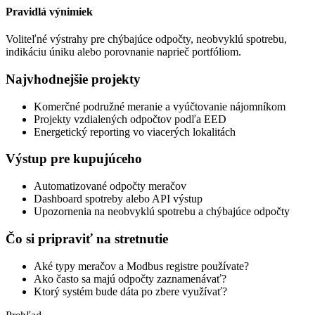
Pravidlá výnimiek
Voliteľné výstrahy pre chýbajúce odpočty, neobvyklú spotrebu,
indikáciu úniku alebo porovnanie naprieč portfóliom.
Najvhodnejšie projekty
Komerčné podružné meranie a vyúčtovanie nájomníkom
Projekty vzdialených odpočtov podľa EED
Energetický reporting vo viacerých lokalitách
Výstup pre kupujúceho
Automatizované odpočty meračov
Dashboard spotreby alebo API výstup
Upozornenia na neobvyklú spotrebu a chýbajúce odpočty
Čo si pripraviť na stretnutie
Aké typy meračov a Modbus registre používate?
Ako často sa majú odpočty zaznamenávať?
Ktorý systém bude dáta po zbere využívať?