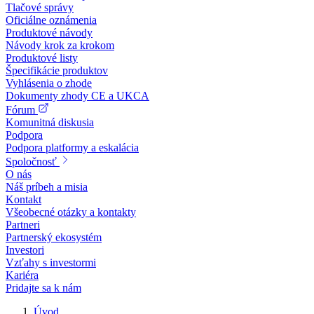
Tlačové správy
Oficiálne oznámenia
Produktové návody
Návody krok za krokom
Produktové listy
Špecifikácie produktov
Vyhlásenia o zhode
Dokumenty zhody CE a UKCA
Fórum
Komunitná diskusia
Podpora
Podpora platformy a eskalácia
Spoločnosť
O nás
Náš príbeh a misia
Kontakt
Všeobecné otázky a kontakty
Partneri
Partnerský ekosystém
Investori
Vzťahy s investormi
Kariéra
Pridajte sa k nám
Úvod