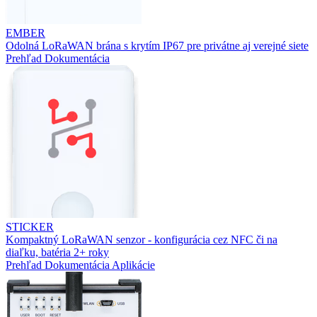
EMBER
Odolná LoRaWAN brána s krytím IP67 pre privátne aj verejné siete
Prehľad
Dokumentácia
STICKER
Kompaktný LoRaWAN senzor - konfigurácia cez NFC či na
diaľku, batéria 2+ roky
Prehľad
Dokumentácia
Aplikácie