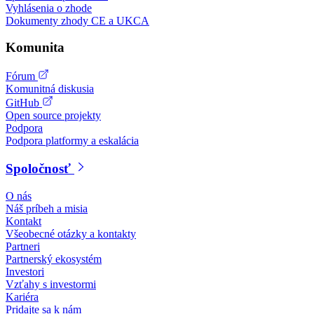
Vyhlásenia o zhode
Dokumenty zhody CE a UKCA
Komunita
Fórum
Komunitná diskusia
GitHub
Open source projekty
Podpora
Podpora platformy a eskalácia
Spoločnosť
O nás
Náš príbeh a misia
Kontakt
Všeobecné otázky a kontakty
Partneri
Partnerský ekosystém
Investori
Vzťahy s investormi
Kariéra
Pridajte sa k nám