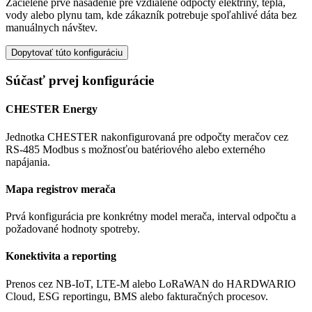
Zacielené prvé nasadenie pre vzdialené odpočty elektriny, tepla,
vody alebo plynu tam, kde zákazník potrebuje spoľahlivé dáta bez
manuálnych návštev.
Dopytovať túto konfiguráciu
Súčasť prvej konfigurácie
CHESTER Energy
Jednotka CHESTER nakonfigurovaná pre odpočty meračov cez
RS-485 Modbus s možnosťou batériového alebo externého
napájania.
Mapa registrov merača
Prvá konfigurácia pre konkrétny model merača, interval odpočtu a
požadované hodnoty spotreby.
Konektivita a reporting
Prenos cez NB-IoT, LTE-M alebo LoRaWAN do HARDWARIO
Cloud, ESG reportingu, BMS alebo fakturačných procesov.