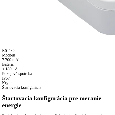
RS‑485
Modbus
7 700 mAh
Batéria
< 180 μA
Pokojová spotreba
IP67
Krytie
Štartovacia konfigurácia
Štartovacia konfigurácia pre meranie
energie