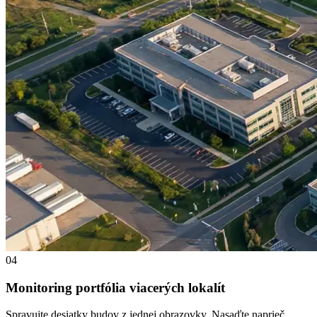
04
Monitoring portfólia viacerých lokalít
Spravujte desiatky budov z jednej obrazovky. Nasaďte naprieč