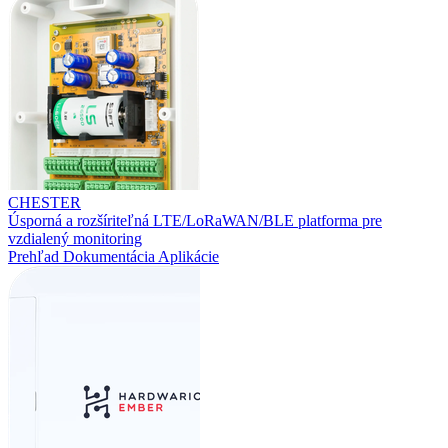
CHESTER
Úsporná a rozšíriteľná LTE/LoRaWAN/BLE platforma pre
vzdialený monitoring
Prehľad
Dokumentácia
Aplikácie