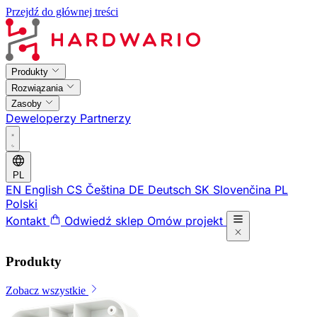
Przejdź do głównej treści
Produkty
Rozwiązania
Zasoby
Deweloperzy
Partnerzy
PL
EN
English
CS
Čeština
DE
Deutsch
SK
Slovenčina
PL
Polski
Kontakt
Odwiedź sklep
Omów projekt
Produkty
Zobacz wszystkie