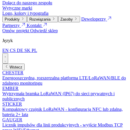
Dołącz do naszego zespołu
Wytyczne marki
Logo, kolory i typografia
Deweloperzy
Produkty
Rozwiązania
Zasoby
Partnerzy
Kontakt
Omów projekt
Odwiedź sklep
Język
EN
CS
DE
SK
PL
Wstecz
CHESTER
Energooszczędna, rozszerzalna platforma LTE/LoRaWAN/BLE do
zdalnego monitoringu
EMBER
Wytrzymała bramka LoRaWAN (IP67) do sieci prywatnych i
publicznych
STICKER
Kompaktowy czujnik LoRaWAN - konfiguracja NFC lub zdalna,
bateria 2+ lata
GAUGER
Licznik impulsów dla linii produkcyjnych - wyjście Modbus TCP