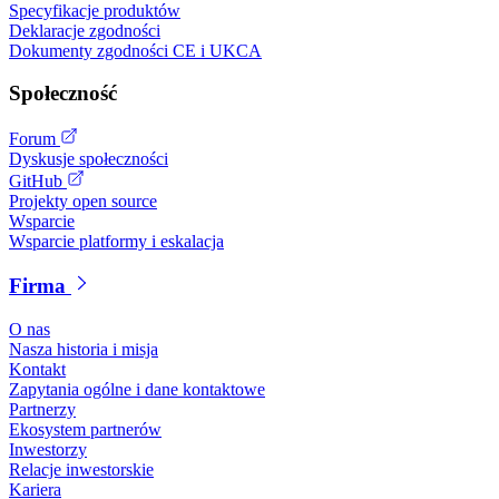
Specyfikacje produktów
Deklaracje zgodności
Dokumenty zgodności CE i UKCA
Społeczność
Forum
Dyskusje społeczności
GitHub
Projekty open source
Wsparcie
Wsparcie platformy i eskalacja
Firma
O nas
Nasza historia i misja
Kontakt
Zapytania ogólne i dane kontaktowe
Partnerzy
Ekosystem partnerów
Inwestorzy
Relacje inwestorskie
Kariera