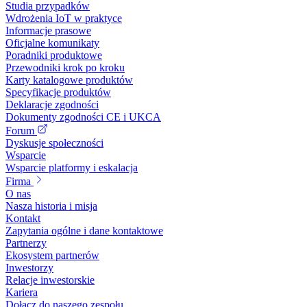
Studia przypadków
Wdrożenia IoT w praktyce
Informacje prasowe
Oficjalne komunikaty
Poradniki produktowe
Przewodniki krok po kroku
Karty katalogowe produktów
Specyfikacje produktów
Deklaracje zgodności
Dokumenty zgodności CE i UKCA
Forum
Dyskusje społeczności
Wsparcie
Wsparcie platformy i eskalacja
Firma
O nas
Nasza historia i misja
Kontakt
Zapytania ogólne i dane kontaktowe
Partnerzy
Ekosystem partnerów
Inwestorzy
Relacje inwestorskie
Kariera
Dołącz do naszego zespołu