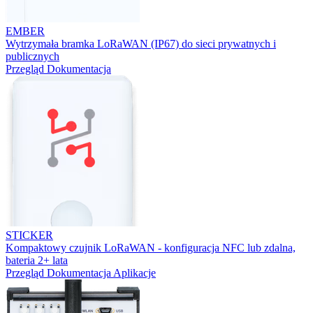
EMBER
Wytrzymała bramka LoRaWAN (IP67) do sieci prywatnych i
publicznych
Przegląd
Dokumentacja
STICKER
Kompaktowy czujnik LoRaWAN - konfiguracja NFC lub zdalna,
bateria 2+ lata
Przegląd
Dokumentacja
Aplikacje