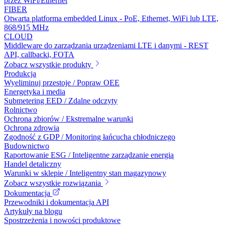
przez WiFi/Ethernet
FIBER
Otwarta platforma embedded Linux - PoE, Ethernet, WiFi lub LTE,
868/915 MHz
CLOUD
Middleware do zarządzania urządzeniami LTE i danymi - REST
API, callbacki, FOTA
Zobacz wszystkie produkty
Produkcja
Wyeliminuj przestoje / Popraw OEE
Energetyka i media
Submetering EED / Zdalne odczyty
Rolnictwo
Ochrona zbiorów / Ekstremalne warunki
Ochrona zdrowia
Zgodność z GDP / Monitoring łańcucha chłodniczego
Budownictwo
Raportowanie ESG / Inteligentne zarządzanie energią
Handel detaliczny
Warunki w sklepie / Inteligentny stan magazynowy
Zobacz wszystkie rozwiązania
Dokumentacja
Przewodniki i dokumentacja API
Artykuły na blogu
Spostrzeżenia i nowości produktowe