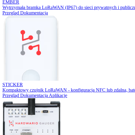
EMBER
Wytrzymała bramka LoRaWAN (IP67) do sieci prywatnych i publicz
Przegląd
Dokumentacja
STICKER
Kompaktowy czujnik LoRaWAN - konfiguracja NFC lub zdalna, bater
Przegląd
Dokumentacja
Aplikacje