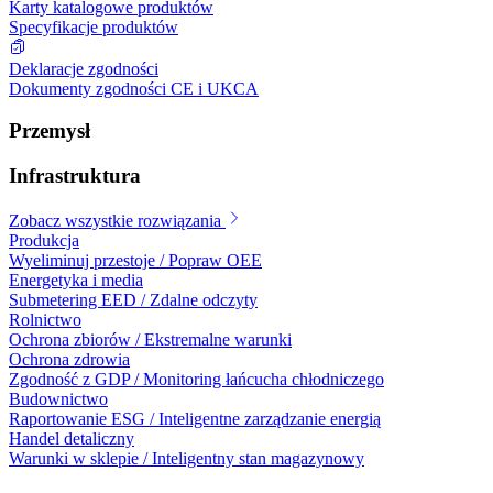
Karty katalogowe produktów
Specyfikacje produktów
Deklaracje zgodności
Dokumenty zgodności CE i UKCA
Przemysł
Infrastruktura
Zobacz wszystkie rozwiązania
Produkcja
Wyeliminuj przestoje / Popraw OEE
Energetyka i media
Submetering EED / Zdalne odczyty
Rolnictwo
Ochrona zbiorów / Ekstremalne warunki
Ochrona zdrowia
Zgodność z GDP / Monitoring łańcucha chłodniczego
Budownictwo
Raportowanie ESG / Inteligentne zarządzanie energią
Handel detaliczny
Warunki w sklepie / Inteligentny stan magazynowy