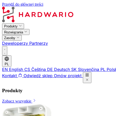
Przejdź do głównej treści
Produkty
Rozwiązania
Zasoby
Deweloperzy
Partnerzy
PL
EN
English
CS
Čeština
DE
Deutsch
SK
Slovenčina
PL
Pols
Kontakt
Odwiedź sklep
Omów projekt
Produkty
Zobacz wszystkie