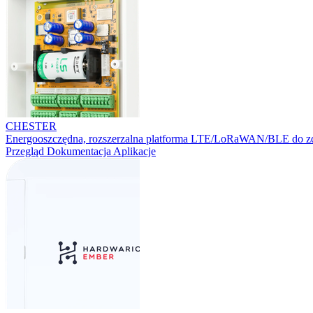
CHESTER
Energooszczędna, rozszerzalna platforma LTE/LoRaWAN/BLE do zd
Przegląd
Dokumentacja
Aplikacje