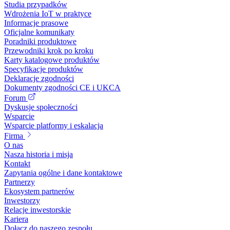
Studia przypadków
Wdrożenia IoT w praktyce
Informacje prasowe
Oficjalne komunikaty
Poradniki produktowe
Przewodniki krok po kroku
Karty katalogowe produktów
Specyfikacje produktów
Deklaracje zgodności
Dokumenty zgodności CE i UKCA
Forum
Dyskusje społeczności
Wsparcie
Wsparcie platformy i eskalacja
Firma
O nas
Nasza historia i misja
Kontakt
Zapytania ogólne i dane kontaktowe
Partnerzy
Ekosystem partnerów
Inwestorzy
Relacje inwestorskie
Kariera
Dołącz do naszego zespołu