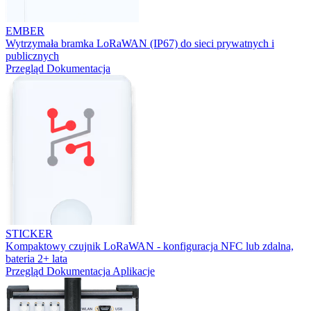
EMBER
Wytrzymała bramka LoRaWAN (IP67) do sieci prywatnych i
publicznych
Przegląd
Dokumentacja
STICKER
Kompaktowy czujnik LoRaWAN - konfiguracja NFC lub zdalna,
bateria 2+ lata
Przegląd
Dokumentacja
Aplikacje