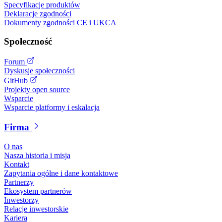
Specyfikacje produktów
Deklaracje zgodności
Dokumenty zgodności CE i UKCA
Społeczność
Forum
Dyskusje społeczności
GitHub
Projekty open source
Wsparcie
Wsparcie platformy i eskalacja
Firma
O nas
Nasza historia i misja
Kontakt
Zapytania ogólne i dane kontaktowe
Partnerzy
Ekosystem partnerów
Inwestorzy
Relacje inwestorskie
Kariera