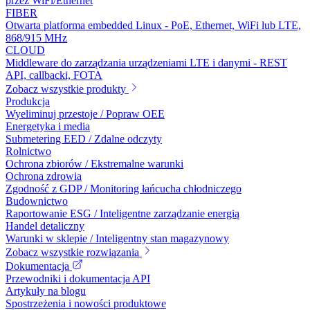
przez WiFi/Ethernet
FIBER
Otwarta platforma embedded Linux - PoE, Ethernet, WiFi lub LTE,
868/915 MHz
CLOUD
Middleware do zarządzania urządzeniami LTE i danymi - REST
API, callbacki, FOTA
Zobacz wszystkie produkty
Produkcja
Wyeliminuj przestoje / Popraw OEE
Energetyka i media
Submetering EED / Zdalne odczyty
Rolnictwo
Ochrona zbiorów / Ekstremalne warunki
Ochrona zdrowia
Zgodność z GDP / Monitoring łańcucha chłodniczego
Budownictwo
Raportowanie ESG / Inteligentne zarządzanie energią
Handel detaliczny
Warunki w sklepie / Inteligentny stan magazynowy
Zobacz wszystkie rozwiązania
Dokumentacja
Przewodniki i dokumentacja API
Artykuły na blogu
Spostrzeżenia i nowości produktowe