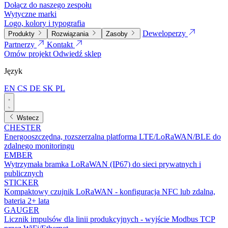
Dołącz do naszego zespołu
Wytyczne marki
Logo, kolory i typografia
Deweloperzy
Produkty
Rozwiązania
Zasoby
Partnerzy
Kontakt
Omów projekt
Odwiedź sklep
Język
EN
CS
DE
SK
PL
Wstecz
CHESTER
Energooszczędna, rozszerzalna platforma LTE/LoRaWAN/BLE do
zdalnego monitoringu
EMBER
Wytrzymała bramka LoRaWAN (IP67) do sieci prywatnych i
publicznych
STICKER
Kompaktowy czujnik LoRaWAN - konfiguracja NFC lub zdalna,
bateria 2+ lata
GAUGER
Licznik impulsów dla linii produkcyjnych - wyjście Modbus TCP