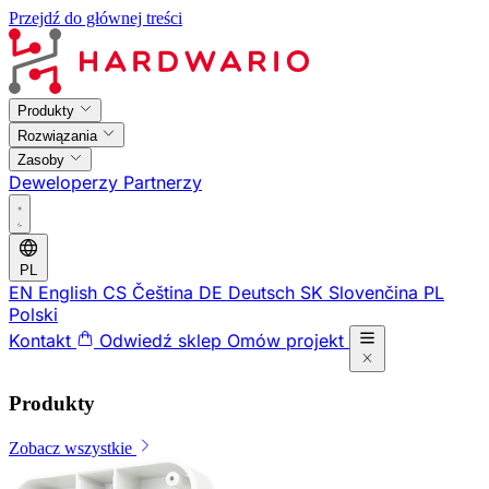
Przejdź do głównej treści
Produkty
Rozwiązania
Zasoby
Deweloperzy
Partnerzy
PL
EN
English
CS
Čeština
DE
Deutsch
SK
Slovenčina
PL
Polski
Kontakt
Odwiedź sklep
Omów projekt
Produkty
Zobacz wszystkie