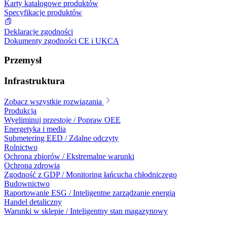
Karty katalogowe produktów
Specyfikacje produktów
Deklaracje zgodności
Dokumenty zgodności CE i UKCA
Przemysł
Infrastruktura
Zobacz wszystkie rozwiązania
Produkcja
Wyeliminuj przestoje / Popraw OEE
Energetyka i media
Submetering EED / Zdalne odczyty
Rolnictwo
Ochrona zbiorów / Ekstremalne warunki
Ochrona zdrowia
Zgodność z GDP / Monitoring łańcucha chłodniczego
Budownictwo
Raportowanie ESG / Inteligentne zarządzanie energią
Handel detaliczny
Warunki w sklepie / Inteligentny stan magazynowy