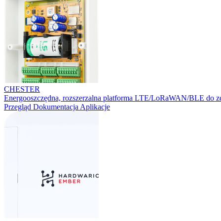
CHESTER
Energooszczędna, rozszerzalna platforma LTE/LoRaWAN/BLE do zd
Przegląd
Dokumentacja
Aplikacje