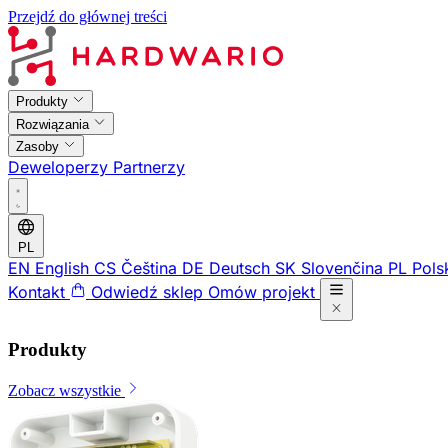
Przejdź do głównej treści
Produkty
Rozwiązania
Zasoby
Deweloperzy
Partnerzy
PL
EN
English
CS
Čeština
DE
Deutsch
SK
Slovenčina
PL
Pols
Kontakt
Odwiedź sklep
Omów projekt
Produkty
Zobacz wszystkie