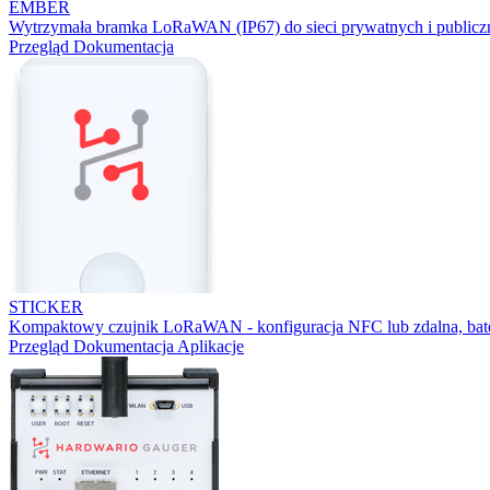
EMBER
Wytrzymała bramka LoRaWAN (IP67) do sieci prywatnych i publicz
Przegląd
Dokumentacja
STICKER
Kompaktowy czujnik LoRaWAN - konfiguracja NFC lub zdalna, bater
Przegląd
Dokumentacja
Aplikacje