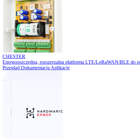
CHESTER
Energooszczędna, rozszerzalna platforma LTE/LoRaWAN/BLE do zd
Przegląd
Dokumentacja
Aplikacje