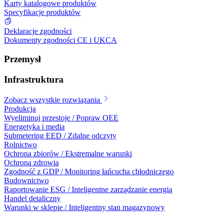
Karty katalogowe produktów
Specyfikacje produktów
Deklaracje zgodności
Dokumenty zgodności CE i UKCA
Przemysł
Infrastruktura
Zobacz wszystkie rozwiązania
Produkcja
Wyeliminuj przestoje / Popraw OEE
Energetyka i media
Submetering EED / Zdalne odczyty
Rolnictwo
Ochrona zbiorów / Ekstremalne warunki
Ochrona zdrowia
Zgodność z GDP / Monitoring łańcucha chłodniczego
Budownictwo
Raportowanie ESG / Inteligentne zarządzanie energią
Handel detaliczny
Warunki w sklepie / Inteligentny stan magazynowy