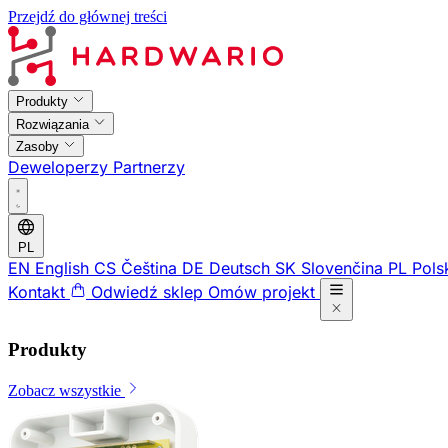
Przejdź do głównej treści
Produkty
Rozwiązania
Zasoby
Deweloperzy
Partnerzy
PL
EN
English
CS
Čeština
DE
Deutsch
SK
Slovenčina
PL
Pols
Kontakt
Odwiedź sklep
Omów projekt
Produkty
Zobacz wszystkie