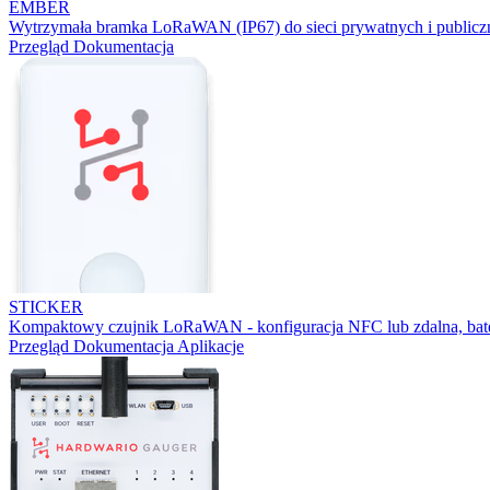
EMBER
Wytrzymała bramka LoRaWAN (IP67) do sieci prywatnych i publicz
Przegląd
Dokumentacja
STICKER
Kompaktowy czujnik LoRaWAN - konfiguracja NFC lub zdalna, bater
Przegląd
Dokumentacja
Aplikacje