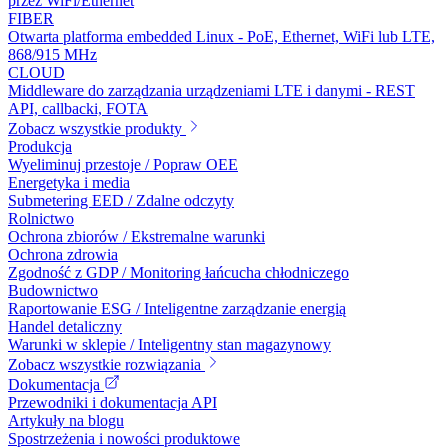
przez WiFi/Ethernet
FIBER
Otwarta platforma embedded Linux - PoE, Ethernet, WiFi lub LTE,
868/915 MHz
CLOUD
Middleware do zarządzania urządzeniami LTE i danymi - REST
API, callbacki, FOTA
Zobacz wszystkie produkty
Produkcja
Wyeliminuj przestoje / Popraw OEE
Energetyka i media
Submetering EED / Zdalne odczyty
Rolnictwo
Ochrona zbiorów / Ekstremalne warunki
Ochrona zdrowia
Zgodność z GDP / Monitoring łańcucha chłodniczego
Budownictwo
Raportowanie ESG / Inteligentne zarządzanie energią
Handel detaliczny
Warunki w sklepie / Inteligentny stan magazynowy
Zobacz wszystkie rozwiązania
Dokumentacja
Przewodniki i dokumentacja API
Artykuły na blogu
Spostrzeżenia i nowości produktowe