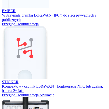
EMBER
Wytrzymała bramka LoRaWAN (IP67) do sieci prywatnych i
publicznych
Przegląd
Dokumentacja
STICKER
Kompaktowy czujnik LoRaWAN - konfiguracja NFC lub zdalna,
bateria 2+ lata
Przegląd
Dokumentacja
Aplikacje