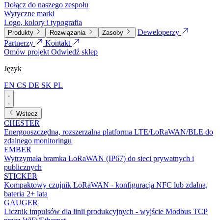
Dołącz do naszego zespołu
Wytyczne marki
Logo, kolory i typografia
Deweloperzy
Produkty
Rozwiązania
Zasoby
Partnerzy
Kontakt
Omów projekt
Odwiedź sklep
Język
EN
CS
DE
SK
PL
Wstecz
CHESTER
Energooszczędna, rozszerzalna platforma LTE/LoRaWAN/BLE do
zdalnego monitoringu
EMBER
Wytrzymała bramka LoRaWAN (IP67) do sieci prywatnych i
publicznych
STICKER
Kompaktowy czujnik LoRaWAN - konfiguracja NFC lub zdalna,
bateria 2+ lata
GAUGER
Licznik impulsów dla linii produkcyjnych - wyjście Modbus TCP