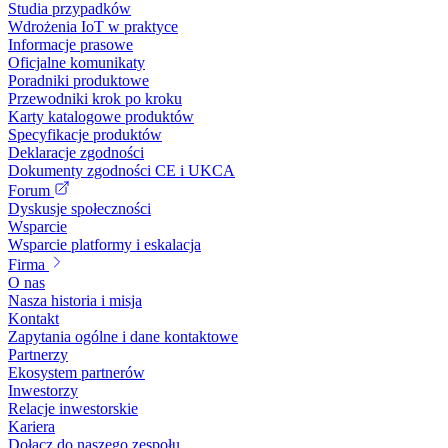
Studia przypadków
Wdrożenia IoT w praktyce
Informacje prasowe
Oficjalne komunikaty
Poradniki produktowe
Przewodniki krok po kroku
Karty katalogowe produktów
Specyfikacje produktów
Deklaracje zgodności
Dokumenty zgodności CE i UKCA
Forum
Dyskusje społeczności
Wsparcie
Wsparcie platformy i eskalacja
Firma
O nas
Nasza historia i misja
Kontakt
Zapytania ogólne i dane kontaktowe
Partnerzy
Ekosystem partnerów
Inwestorzy
Relacje inwestorskie
Kariera
Dołącz do naszego zespołu