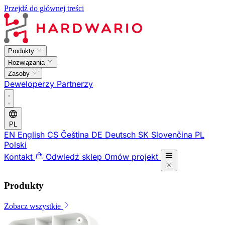
Przejdź do głównej treści
Produkty
Rozwiązania
Zasoby
Deweloperzy
Partnerzy
PL
EN
English
CS
Čeština
DE
Deutsch
SK
Slovenčina
PL
Polski
Kontakt
Odwiedź sklep
Omów projekt
Produkty
Zobacz wszystkie