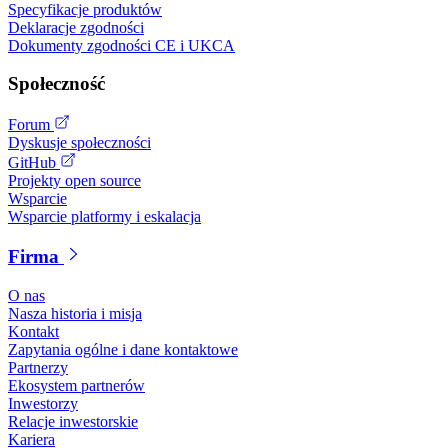
Specyfikacje produktów
Deklaracje zgodności
Dokumenty zgodności CE i UKCA
Społeczność
Forum
Dyskusje społeczności
GitHub
Projekty open source
Wsparcie
Wsparcie platformy i eskalacja
Firma
O nas
Nasza historia i misja
Kontakt
Zapytania ogólne i dane kontaktowe
Partnerzy
Ekosystem partnerów
Inwestorzy
Relacje inwestorskie
Kariera