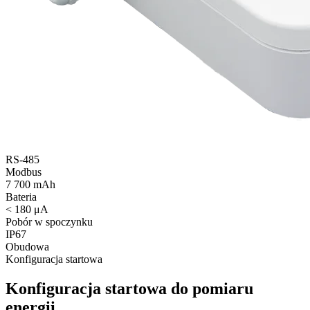
RS‑485
Modbus
7 700 mAh
Bateria
< 180 μA
Pobór w spoczynku
IP67
Obudowa
Konfiguracja startowa
Konfiguracja startowa do pomiaru
energii