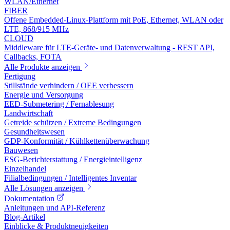
WLAN/Ethernet
FIBER
Offene Embedded-Linux-Plattform mit PoE, Ethernet, WLAN oder
LTE, 868/915 MHz
CLOUD
Middleware für LTE-Geräte- und Datenverwaltung - REST API,
Callbacks, FOTA
Alle Produkte anzeigen
Fertigung
Stillstände verhindern / OEE verbessern
Energie und Versorgung
EED-Submetering / Fernablesung
Landwirtschaft
Getreide schützen / Extreme Bedingungen
Gesundheitswesen
GDP-Konformität / Kühlkettenüberwachung
Bauwesen
ESG-Berichterstattung / Energieintelligenz
Einzelhandel
Filialbedingungen / Intelligentes Inventar
Alle Lösungen anzeigen
Dokumentation
Anleitungen und API-Referenz
Blog-Artikel
Einblicke & Produktneuigkeiten