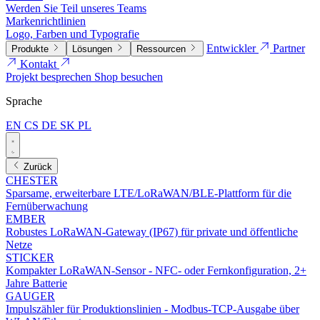
Werden Sie Teil unseres Teams
Markenrichtlinien
Logo, Farben und Typografie
Entwickler
Partner
Produkte
Lösungen
Ressourcen
Kontakt
Projekt besprechen
Shop besuchen
Sprache
EN
CS
DE
SK
PL
Zurück
CHESTER
Sparsame, erweiterbare LTE/LoRaWAN/BLE-Plattform für die
Fernüberwachung
EMBER
Robustes LoRaWAN-Gateway (IP67) für private und öffentliche
Netze
STICKER
Kompakter LoRaWAN-Sensor - NFC- oder Fernkonfiguration, 2+
Jahre Batterie
GAUGER
Impulszähler für Produktionslinien - Modbus-TCP-Ausgabe über