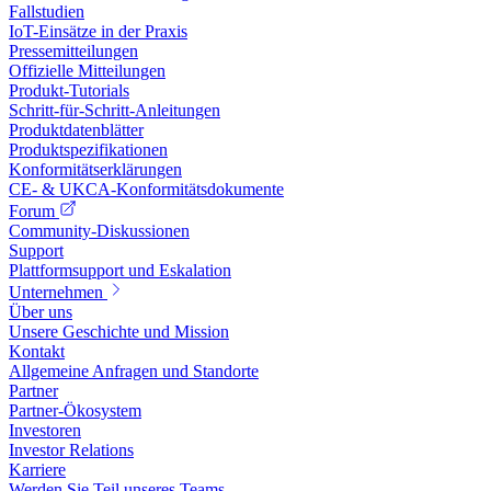
Fallstudien
IoT-Einsätze in der Praxis
Pressemitteilungen
Offizielle Mitteilungen
Produkt-Tutorials
Schritt-für-Schritt-Anleitungen
Produktdatenblätter
Produktspezifikationen
Konformitätserklärungen
CE- & UKCA-Konformitätsdokumente
Forum
Community-Diskussionen
Support
Plattformsupport und Eskalation
Unternehmen
Über uns
Unsere Geschichte und Mission
Kontakt
Allgemeine Anfragen und Standorte
Partner
Partner-Ökosystem
Investoren
Investor Relations
Karriere
Werden Sie Teil unseres Teams