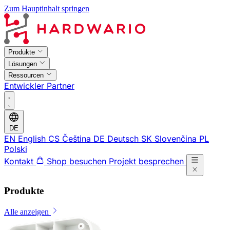
Zum Hauptinhalt springen
Produkte
Lösungen
Ressourcen
Entwickler
Partner
DE
EN
English
CS
Čeština
DE
Deutsch
SK
Slovenčina
PL
Polski
Kontakt
Shop besuchen
Projekt besprechen
Produkte
Alle anzeigen