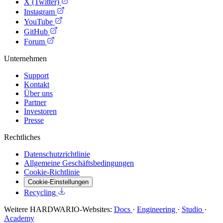
X (Twitter)
Instagram
YouTube
GitHub
Forum
Unternehmen
Support
Kontakt
Über uns
Partner
Investoren
Presse
Rechtliches
Datenschutzrichtlinie
Allgemeine Geschäftsbedingungen
Cookie-Richtlinie
Cookie-Einstellungen
Recycling
Weitere HARDWARIO-Websites:
Docs
·
Engineering
·
Studio
·
Academy