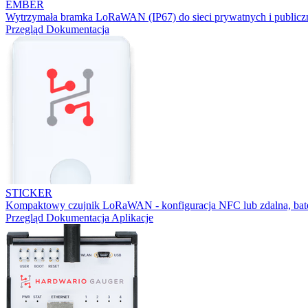
EMBER
Wytrzymała bramka LoRaWAN (IP67) do sieci prywatnych i publicz
Przegląd
Dokumentacja
STICKER
Kompaktowy czujnik LoRaWAN - konfiguracja NFC lub zdalna, bater
Przegląd
Dokumentacja
Aplikacje