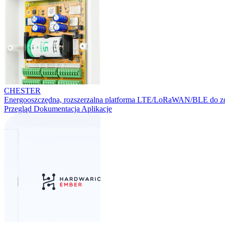
CHESTER
Energooszczędna, rozszerzalna platforma LTE/LoRaWAN/BLE do zd
Przegląd
Dokumentacja
Aplikacje