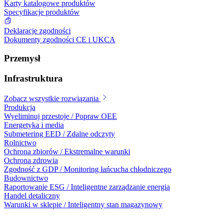
Karty katalogowe produktów
Specyfikacje produktów
Deklaracje zgodności
Dokumenty zgodności CE i UKCA
Przemysł
Infrastruktura
Zobacz wszystkie rozwiązania
Produkcja
Wyeliminuj przestoje / Popraw OEE
Energetyka i media
Submetering EED / Zdalne odczyty
Rolnictwo
Ochrona zbiorów / Ekstremalne warunki
Ochrona zdrowia
Zgodność z GDP / Monitoring łańcucha chłodniczego
Budownictwo
Raportowanie ESG / Inteligentne zarządzanie energią
Handel detaliczny
Warunki w sklepie / Inteligentny stan magazynowy