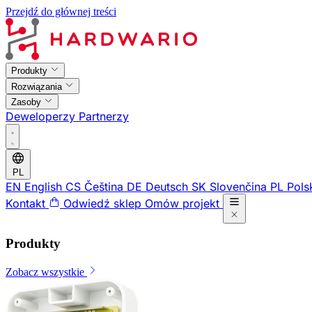
Przejdź do głównej treści
Produkty
Rozwiązania
Zasoby
Deweloperzy
Partnerzy
PL
EN
English
CS
Čeština
DE
Deutsch
SK
Slovenčina
PL
Pols
Kontakt
Odwiedź sklep
Omów projekt
Produkty
Zobacz wszystkie