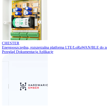
CHESTER
Energooszczędna, rozszerzalna platforma LTE/LoRaWAN/BLE do zd
Przegląd
Dokumentacja
Aplikacje