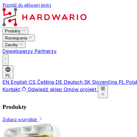
Przejdź do głównej treści
Produkty
Rozwiązania
Zasoby
Deweloperzy
Partnerzy
PL
EN
English
CS
Čeština
DE
Deutsch
SK
Slovenčina
PL
Pols
Kontakt
Odwiedź sklep
Omów projekt
Produkty
Zobacz wszystkie