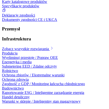
Karty katalogowe produktów
Specyfikacje produktów
Deklaracje zgodności
Dokumenty zgodności CE i UKCA
Przemysł
Infrastruktura
Zobacz wszystkie rozwiązania
Produkcja
Wyeliminuj przestoje / Popraw OEE
Energetyka i media
Submetering EED / Zdalne odczyty
Rolnictwo
Ochrona zbiorów / Ekstremalne warunki
Ochrona zdrowia
Zgodność z GDP / Monitoring łańcucha chłodniczego
Budownictwo
Raportowanie ESG / Inteligentne zarządzanie energią
Handel detaliczny
Warunki w sklepie / Inteligentny stan magazynowy