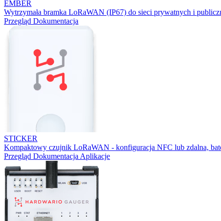
EMBER
Wytrzymała bramka LoRaWAN (IP67) do sieci prywatnych i publicz
Przegląd
Dokumentacja
STICKER
Kompaktowy czujnik LoRaWAN - konfiguracja NFC lub zdalna, bater
Przegląd
Dokumentacja
Aplikacje