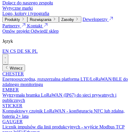
Dołącz do naszego zespołu
Wytyczne marki
Logo, kolory i typografia
Deweloperzy
Produkty
Rozwiązania
Zasoby
Partnerzy
Kontakt
Omów projekt
Odwiedź sklep
Język
EN
CS
DE
SK
PL
Wstecz
CHESTER
Energooszczędna, rozszerzalna platforma LTE/LoRaWAN/BLE do
zdalnego monitoringu
EMBER
Wytrzymała bramka LoRaWAN (IP67) do sieci prywatnych i
publicznych
STICKER
Kompaktowy czujnik LoRaWAN - konfiguracja NFC lub zdalna,
bateria 2+ lata
GAUGER
Licznik impulsów dla linii produkcyjnych - wyjście Modbus TCP