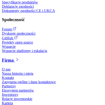
Specyfikacje produktów
Deklaracje zgodności
Dokumenty zgodności CE i UKCA
Społeczność
Forum
Dyskusje społeczności
GitHub
Projekty open source
Wsparcie
Wsparcie platformy i eskalacja
Firma
O nas
Nasza historia i misja
Kontakt
Zapytania ogólne i dane kontaktowe
Partnerzy
Ekosystem partnerów
Inwestorzy
Relacje inwestorskie
Kariera