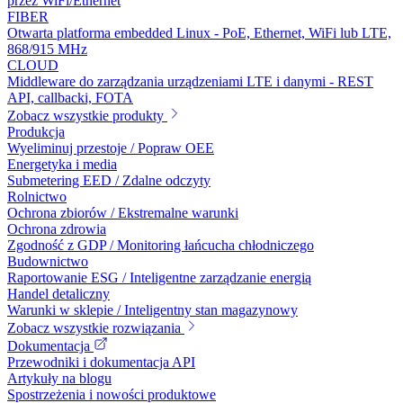
przez WiFi/Ethernet
FIBER
Otwarta platforma embedded Linux - PoE, Ethernet, WiFi lub LTE,
868/915 MHz
CLOUD
Middleware do zarządzania urządzeniami LTE i danymi - REST
API, callbacki, FOTA
Zobacz wszystkie produkty
Produkcja
Wyeliminuj przestoje / Popraw OEE
Energetyka i media
Submetering EED / Zdalne odczyty
Rolnictwo
Ochrona zbiorów / Ekstremalne warunki
Ochrona zdrowia
Zgodność z GDP / Monitoring łańcucha chłodniczego
Budownictwo
Raportowanie ESG / Inteligentne zarządzanie energią
Handel detaliczny
Warunki w sklepie / Inteligentny stan magazynowy
Zobacz wszystkie rozwiązania
Dokumentacja
Przewodniki i dokumentacja API
Artykuły na blogu
Spostrzeżenia i nowości produktowe