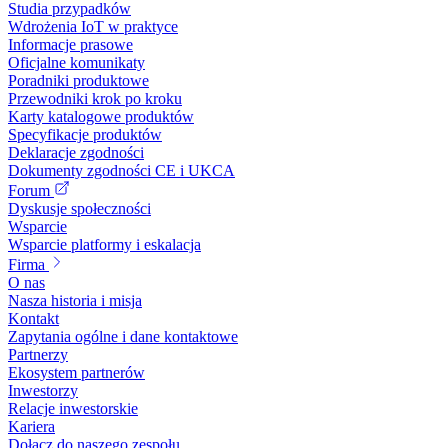
Studia przypadków
Wdrożenia IoT w praktyce
Informacje prasowe
Oficjalne komunikaty
Poradniki produktowe
Przewodniki krok po kroku
Karty katalogowe produktów
Specyfikacje produktów
Deklaracje zgodności
Dokumenty zgodności CE i UKCA
Forum
Dyskusje społeczności
Wsparcie
Wsparcie platformy i eskalacja
Firma
O nas
Nasza historia i misja
Kontakt
Zapytania ogólne i dane kontaktowe
Partnerzy
Ekosystem partnerów
Inwestorzy
Relacje inwestorskie
Kariera
Dołącz do naszego zespołu