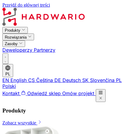
Przejdź do głównej treści
Produkty
Rozwiązania
Zasoby
Deweloperzy
Partnerzy
PL
EN
English
CS
Čeština
DE
Deutsch
SK
Slovenčina
PL
Polski
Kontakt
Odwiedź sklep
Omów projekt
Produkty
Zobacz wszystkie