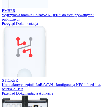
EMBER
Wytrzymała bramka LoRaWAN (IP67) do sieci prywatnych i
publicznych
Przegląd
Dokumentacja
STICKER
Kompaktowy czujnik LoRaWAN - konfiguracja NFC lub zdalna,
bateria 2+ lata
Przegląd
Dokumentacja
Aplikacje