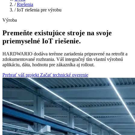
/
Riešenia
/
IoT riešenia pre výrobu
Výroba
Premeňte existujúce stroje na svoje
priemyselné IoT riešenie.
HARDWARIO dodáva terénne zariadenia pripravené na retrofit a
zdokumentované rozhrania. Váš integračný tím vlastní výrobnú
aplikáciu, dáta, hodnotu pre zákazníka aj rollout.
Prebrať váš projekt
Začať technické overenie