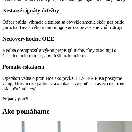
Neskoré signály údržby
Odber prúdu, vibrácie a teplota sa obvykle zmenia skôr, než príde
porucha. Bez živého monitoringu varovanie zostane vnútri stroja.
Nedôveryhodné OEE
Keď sa dostupnosť a výkon prepisujú ručne, tímy diskutujú o
číslach namiesto toho, aby riešili úzke miesto.
Pomalá eskalácia
Operátori vedia o probléme ako prví. CHESTER Push poskytne
vstup, ktorý môže partnerská aplikácia zmeniť na časovo označenú
eskalačnú udalosť.
Prípady použitia
Ako pomáhame