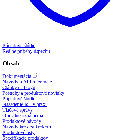
Prípadové štúdie
Reálne príbehy úspechu
Obsah
Dokumentácia
Návody a API referencie
Články na blogu
Postrehy a produktové novinky
Prípadové štúdie
Nasadenie IoT v praxi
Tlačové správy
Oficiálne oznámenia
Produktové návody
Návody krok za krokom
Produktové listy
Špecifikácie produktov