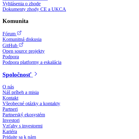
Vyhlásenia o zhode
Dokumenty zhody CE a UKCA
Komunita
Fórum
Komunitná diskusia
GitHub
Open source projekty
Podpora
Podpora platformy a eskalácia
Spoločnosť
O nás
Náš príbeh a misia
Kontakt
Všeobecné otázky a kontakty
Partneri
Partnerský ekosystém
Investori
Vzťahy s investormi
Kariéra
Pridajte sa k nám