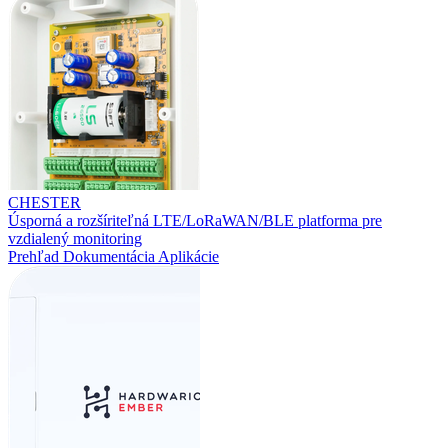
CHESTER
Úsporná a rozšíriteľná LTE/LoRaWAN/BLE platforma pre
vzdialený monitoring
Prehľad
Dokumentácia
Aplikácie