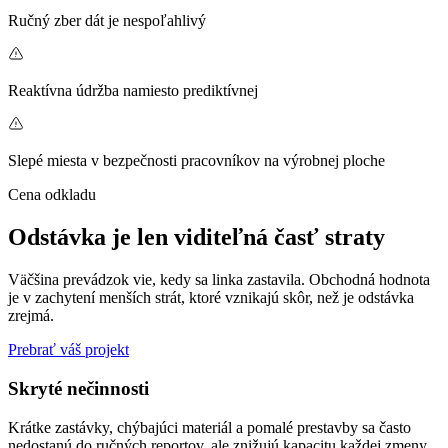
Ručný zber dát je nespoľahlivý
Reaktívna údržba namiesto prediktívnej
Slepé miesta v bezpečnosti pracovníkov na výrobnej ploche
Cena odkladu
Odstávka je len viditeľná časť straty
Väčšina prevádzok vie, kedy sa linka zastavila. Obchodná hodnota
je v zachytení menších strát, ktoré vznikajú skôr, než je odstávka
zrejmá.
Prebrať váš projekt
Skryté nečinnosti
Krátke zastávky, chýbajúci materiál a pomalé prestavby sa často
nedostanú do ručných reportov, ale znižujú kapacitu každej zmeny.