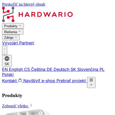
Preskočiť na hlavný obsah
Produkty
Riešenia
Zdroje
Vývojári
Partneri
SK
EN
English
CS
Čeština
DE
Deutsch
SK
Slovenčina
PL
Polski
Kontakt
Navštíviť e-shop
Prebrať projekt
Produkty
Zobraziť všetko