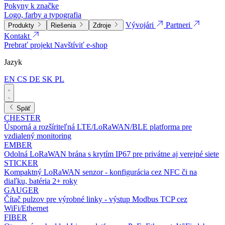
Pokyny k značke
Logo, farby a typografia
Vývojári
Partneri
Produkty
Riešenia
Zdroje
Kontakt
Prebrať projekt
Navštíviť e-shop
Jazyk
EN
CS
DE
SK
PL
Späť
CHESTER
Úsporná a rozšíriteľná LTE/LoRaWAN/BLE platforma pre
vzdialený monitoring
EMBER
Odolná LoRaWAN brána s krytím IP67 pre privátne aj verejné siete
STICKER
Kompaktný LoRaWAN senzor - konfigurácia cez NFC či na
diaľku, batéria 2+ roky
GAUGER
Čítač pulzov pre výrobné linky - výstup Modbus TCP cez
WiFi/Ethernet
FIBER