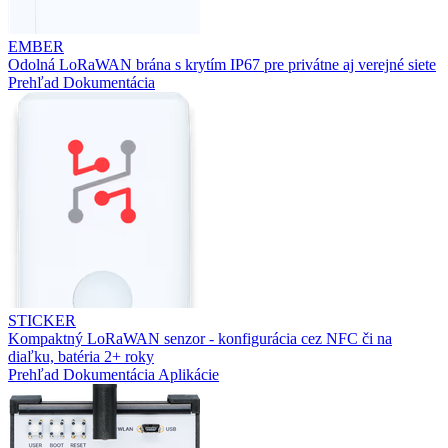
EMBER
Odolná LoRaWAN brána s krytím IP67 pre privátne aj verejné siete
Prehľad
Dokumentácia
STICKER
Kompaktný LoRaWAN senzor - konfigurácia cez NFC či na
diaľku, batéria 2+ roky
Prehľad
Dokumentácia
Aplikácie