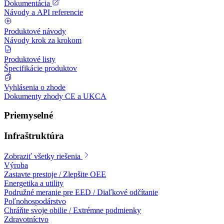
Dokumentácia
Návody a API referencie
Produktové návody
Návody krok za krokom
Produktové listy
Špecifikácie produktov
Vyhlásenia o zhode
Dokumenty zhody CE a UKCA
Priemyselné
Infraštruktúra
Zobraziť všetky riešenia
Výroba
Zastavte prestoje / Zlepšite OEE
Energetika a utility
Podružné meranie pre EED / Diaľkové odčítanie
Poľnohospodárstvo
Chráňte svoje obilie / Extrémne podmienky
Zdravotníctvo