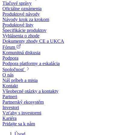
Tlačové správy
Oficiálne oznámenia
Produktové návody
Návody krok za krokom
Produktové listy
Špecifikácie produktov
Vyhlásenia o zhode
Dokumenty zhody CE a UKCA
Fórum
Komunitná diskusia
Podpora
Podpora platformy a eskalácia
Spoločnosť
O nás
Náš príbeh a misia
Kontakt
Všeobecné otázky a kontakty
Partneri
Partnerský ekosystém
Investori
Vzťahy s investormi
Kariéra
Pridajte sa k nám
Úvod