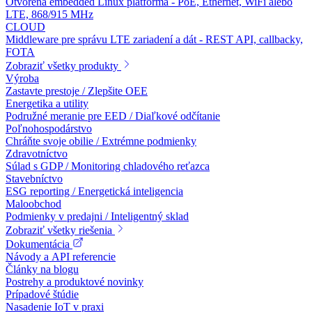
Otvorená embedded Linux platforma - PoE, Ethernet, WiFi alebo
LTE, 868/915 MHz
CLOUD
Middleware pre správu LTE zariadení a dát - REST API, callbacky,
FOTA
Zobraziť všetky produkty
Výroba
Zastavte prestoje / Zlepšite OEE
Energetika a utility
Podružné meranie pre EED / Diaľkové odčítanie
Poľnohospodárstvo
Chráňte svoje obilie / Extrémne podmienky
Zdravotníctvo
Súlad s GDP / Monitoring chladového reťazca
Stavebníctvo
ESG reporting / Energetická inteligencia
Maloobchod
Podmienky v predajni / Inteligentný sklad
Zobraziť všetky riešenia
Dokumentácia
Návody a API referencie
Články na blogu
Postrehy a produktové novinky
Prípadové štúdie
Nasadenie IoT v praxi