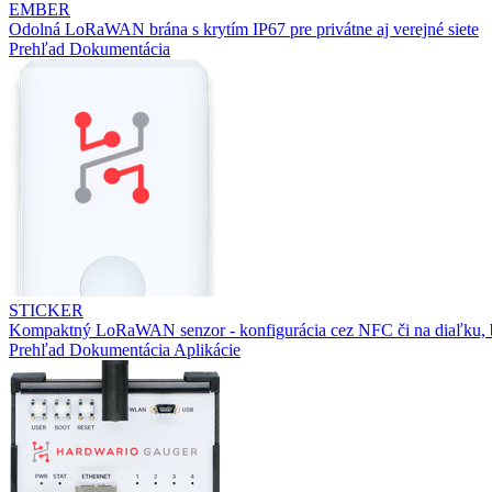
EMBER
Odolná LoRaWAN brána s krytím IP67 pre privátne aj verejné siete
Prehľad
Dokumentácia
STICKER
Kompaktný LoRaWAN senzor - konfigurácia cez NFC či na diaľku, b
Prehľad
Dokumentácia
Aplikácie