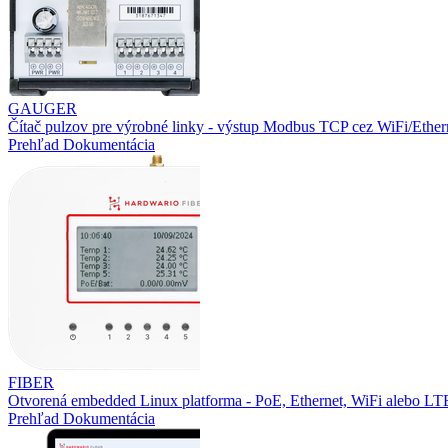
GAUGER
Čítač pulzov pre výrobné linky - výstup Modbus TCP cez WiFi/Ether
Prehľad
Dokumentácia
FIBER
Otvorená embedded Linux platforma - PoE, Ethernet, WiFi alebo L
Prehľad
Dokumentácia