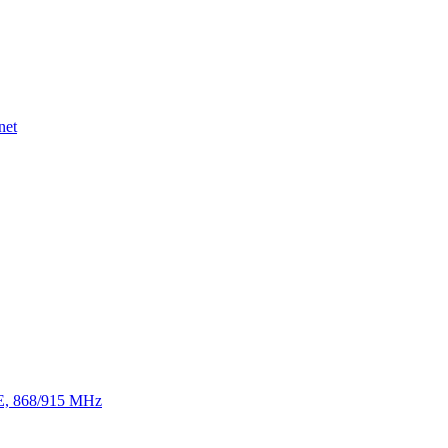
net
TE, 868/915 MHz