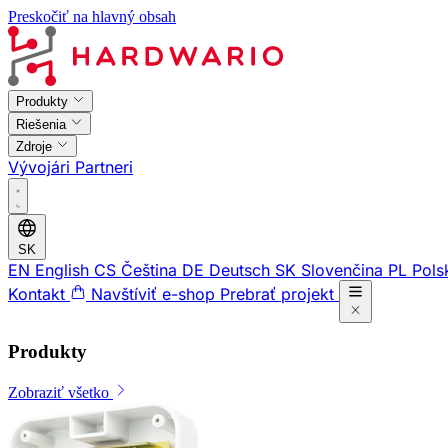
Preskočiť na hlavný obsah
Produkty
Riešenia
Zdroje
Vývojári
Partneri
SK
EN
English
CS
Čeština
DE
Deutsch
SK
Slovenčina
PL
Pols
Kontakt
Navštíviť e-shop
Prebrať projekt
Produkty
Zobraziť všetko