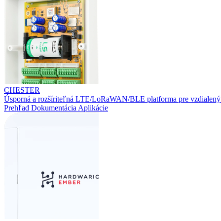
CHESTER
Úsporná a rozšíriteľná LTE/LoRaWAN/BLE platforma pre vzdialený
Prehľad
Dokumentácia
Aplikácie