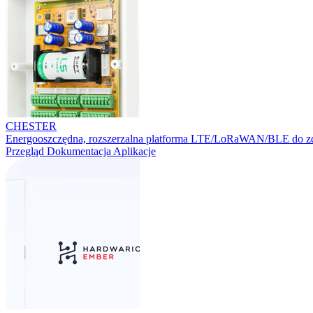
CHESTER
Energooszczędna, rozszerzalna platforma LTE/LoRaWAN/BLE do zd
Przegląd
Dokumentacja
Aplikacje