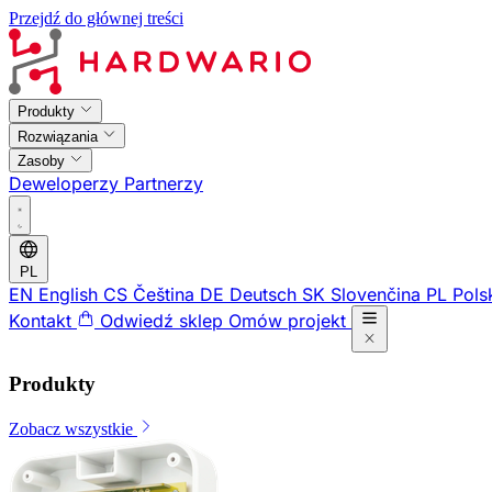
Przejdź do głównej treści
Produkty
Rozwiązania
Zasoby
Deweloperzy
Partnerzy
PL
EN
English
CS
Čeština
DE
Deutsch
SK
Slovenčina
PL
Pols
Kontakt
Odwiedź sklep
Omów projekt
Produkty
Zobacz wszystkie