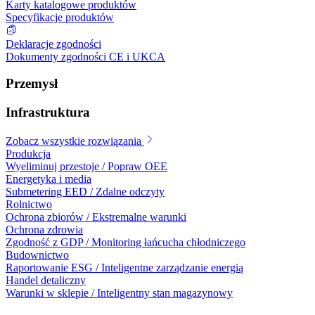
Karty katalogowe produktów
Specyfikacje produktów
Deklaracje zgodności
Dokumenty zgodności CE i UKCA
Przemysł
Infrastruktura
Zobacz wszystkie rozwiązania
Produkcja
Wyeliminuj przestoje / Popraw OEE
Energetyka i media
Submetering EED / Zdalne odczyty
Rolnictwo
Ochrona zbiorów / Ekstremalne warunki
Ochrona zdrowia
Zgodność z GDP / Monitoring łańcucha chłodniczego
Budownictwo
Raportowanie ESG / Inteligentne zarządzanie energią
Handel detaliczny
Warunki w sklepie / Inteligentny stan magazynowy