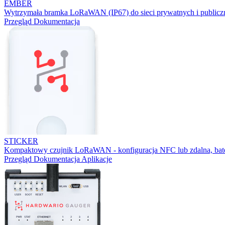
EMBER
Wytrzymała bramka LoRaWAN (IP67) do sieci prywatnych i publicz
Przegląd
Dokumentacja
STICKER
Kompaktowy czujnik LoRaWAN - konfiguracja NFC lub zdalna, bater
Przegląd
Dokumentacja
Aplikacje