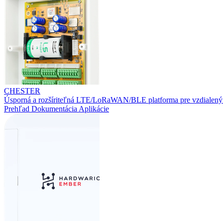
CHESTER
Úsporná a rozšíriteľná LTE/LoRaWAN/BLE platforma pre vzdialený
Prehľad
Dokumentácia
Aplikácie