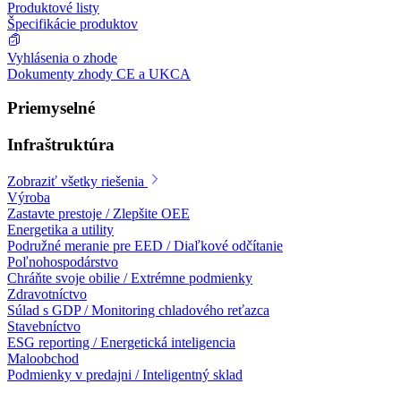
Produktové listy
Špecifikácie produktov
Vyhlásenia o zhode
Dokumenty zhody CE a UKCA
Priemyselné
Infraštruktúra
Zobraziť všetky riešenia
Výroba
Zastavte prestoje / Zlepšite OEE
Energetika a utility
Podružné meranie pre EED / Diaľkové odčítanie
Poľnohospodárstvo
Chráňte svoje obilie / Extrémne podmienky
Zdravotníctvo
Súlad s GDP / Monitoring chladového reťazca
Stavebníctvo
ESG reporting / Energetická inteligencia
Maloobchod
Podmienky v predajni / Inteligentný sklad