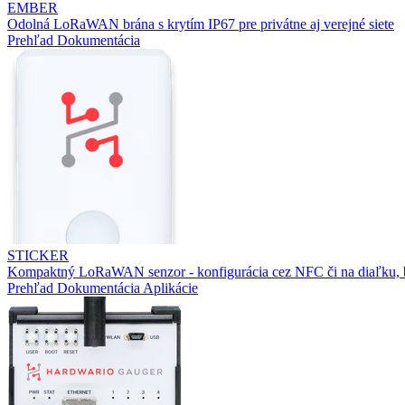
EMBER
Odolná LoRaWAN brána s krytím IP67 pre privátne aj verejné siete
Prehľad
Dokumentácia
STICKER
Kompaktný LoRaWAN senzor - konfigurácia cez NFC či na diaľku, b
Prehľad
Dokumentácia
Aplikácie