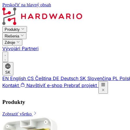
Preskočiť na hlavný obsah
Produkty
Riešenia
Zdroje
Vývojári
Partneri
SK
EN
English
CS
Čeština
DE
Deutsch
SK
Slovenčina
PL
Pols
Kontakt
Navštíviť e-shop
Prebrať projekt
Produkty
Zobraziť všetko