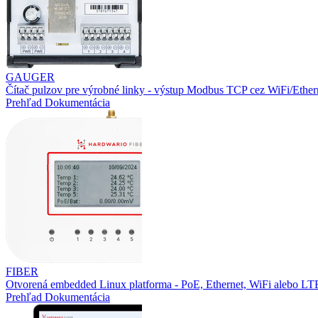
GAUGER
Čítač pulzov pre výrobné linky - výstup Modbus TCP cez WiFi/Ether
Prehľad
Dokumentácia
FIBER
Otvorená embedded Linux platforma - PoE, Ethernet, WiFi alebo L
Prehľad
Dokumentácia