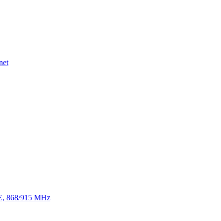
net
TE, 868/915 MHz