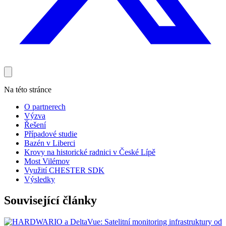
Na této stránce
O partnerech
Výzva
Řešení
Případové studie
Bazén v Liberci
Krovy na historické radnici v České Lípě
Most Vilémov
Využití CHESTER SDK
Výsledky
Související články