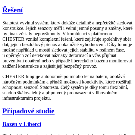
Řešení
Statotest vyvinul systém, který dokáže detailně a nepřetržitě sledovat
konstrukce. Jejich senzory měří i velmi jemné posuny a změny, které
by jinak zůstaly nepovšimnuty. V kombinaci s platformou
CHESTER vzniká komplexní řešení, které zajišťuje spolehlivý sběr
dat, jejich bezdrátový přenos a okamžité vyhodnocení. Díky tomu je
možné například u mostů sledovat jejich stabilitu v reálném čase,
u opěrných zdí detekovat náznaky deformací a včas přijímat
preventivní opatření nebo v případě libereckého bazénu monitorovat
zatížení konstrukce a zajistit její bezpečný provoz.
CHESTER funguje autonomně po mnoho let na baterii, odolává
náročným podmínkám a přináší možnosti konektivity, které rozšiřují
schopnosti senzorů Statotestu. Celý systém je díky tomu flexibilní,
snadno škálovatelný a připravený pro nasazení v libovolném
infrastrukturním projektu.
Případové studie
Bazén v Liberci