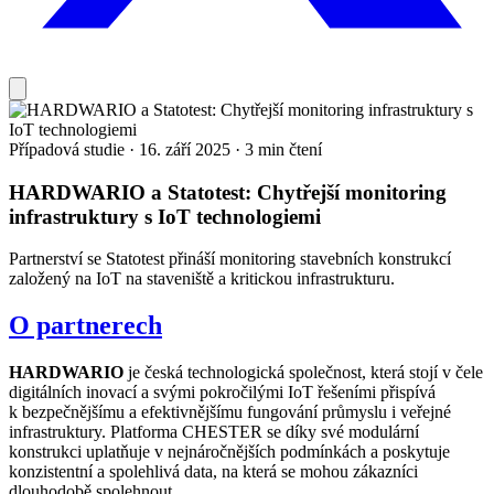
Případová studie
·
16. září 2025
·
3 min čtení
HARDWARIO a Statotest: Chytřejší monitoring
infrastruktury s IoT technologiemi
Partnerství se Statotest přináší monitoring stavebních konstrukcí
založený na IoT na staveniště a kritickou infrastrukturu.
O partnerech
HARDWARIO
je česká technologická společnost, která stojí v čele
digitálních inovací a svými pokročilými IoT řešeními přispívá
k bezpečnějšímu a efektivnějšímu fungování průmyslu i veřejné
infrastruktury. Platforma CHESTER se díky své modulární
konstrukci uplatňuje v nejnáročnějších podmínkách a poskytuje
konzistentní a spolehlivá data, na která se mohou zákazníci
dlouhodobě spolehnout.