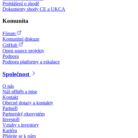
Prohlášení o shodě
Dokumenty shody CE a UKCA
Komunita
Fórum
Komunitní diskuze
GitHub
Open source projekty
Podpora
Podpora platformy a eskalace
Společnost
O nás
Náš příběh a mise
Kontakt
Obecné dotazy a kontakty
Partneři
Partnerský ekosystém
Investoři
Vztahy s investory
Kariéra
Přidejte se k nám