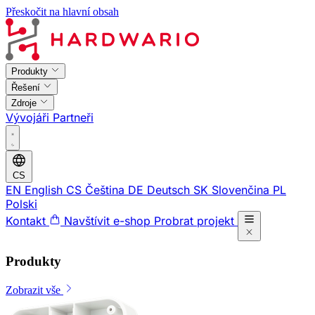
Přeskočit na hlavní obsah
Produkty
Řešení
Zdroje
Vývojáři
Partneři
CS
EN
English
CS
Čeština
DE
Deutsch
SK
Slovenčina
PL
Polski
Kontakt
Navštívit e-shop
Probrat projekt
Produkty
Zobrazit vše