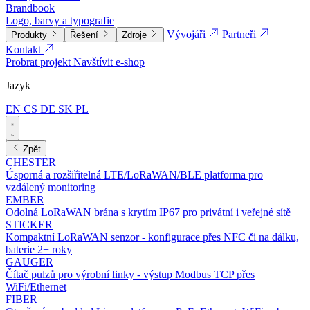
Brandbook
Logo, barvy a typografie
Vývojáři
Partneři
Produkty
Řešení
Zdroje
Kontakt
Probrat projekt
Navštívit e-shop
Jazyk
EN
CS
DE
SK
PL
Zpět
CHESTER
Úsporná a rozšiřitelná LTE/LoRaWAN/BLE platforma pro
vzdálený monitoring
EMBER
Odolná LoRaWAN brána s krytím IP67 pro privátní i veřejné sítě
STICKER
Kompaktní LoRaWAN senzor - konfigurace přes NFC či na dálku,
baterie 2+ roky
GAUGER
Čítač pulzů pro výrobní linky - výstup Modbus TCP přes
WiFi/Ethernet
FIBER