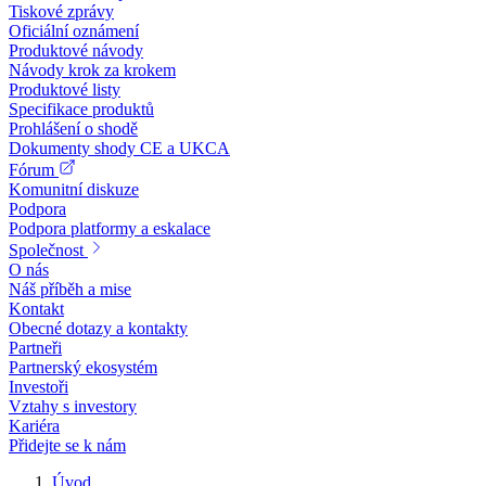
Tiskové zprávy
Oficiální oznámení
Produktové návody
Návody krok za krokem
Produktové listy
Specifikace produktů
Prohlášení o shodě
Dokumenty shody CE a UKCA
Fórum
Komunitní diskuze
Podpora
Podpora platformy a eskalace
Společnost
O nás
Náš příběh a mise
Kontakt
Obecné dotazy a kontakty
Partneři
Partnerský ekosystém
Investoři
Vztahy s investory
Kariéra
Přidejte se k nám
Úvod