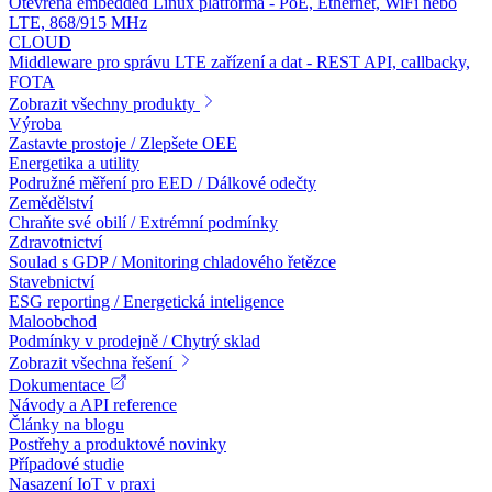
Otevřená embedded Linux platforma - PoE, Ethernet, WiFi nebo
LTE, 868/915 MHz
CLOUD
Middleware pro správu LTE zařízení a dat - REST API, callbacky,
FOTA
Zobrazit všechny produkty
Výroba
Zastavte prostoje / Zlepšete OEE
Energetika a utility
Podružné měření pro EED / Dálkové odečty
Zemědělství
Chraňte své obilí / Extrémní podmínky
Zdravotnictví
Soulad s GDP / Monitoring chladového řetězce
Stavebnictví
ESG reporting / Energetická inteligence
Maloobchod
Podmínky v prodejně / Chytrý sklad
Zobrazit všechna řešení
Dokumentace
Návody a API reference
Články na blogu
Postřehy a produktové novinky
Případové studie
Nasazení IoT v praxi