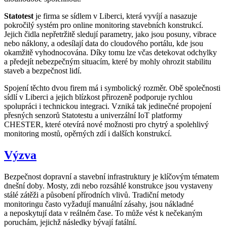
Statotest
je firma se sídlem v Liberci, která vyvíjí a nasazuje
pokročilý systém pro online monitoring stavebních konstrukcí.
Jejich čidla nepřetržitě sledují parametry, jako jsou posuny, vibrace
nebo náklony, a odesílají data do cloudového portálu, kde jsou
okamžitě vyhodnocována. Díky tomu lze včas detekovat odchylky
a předejít nebezpečným situacím, které by mohly ohrozit stabilitu
staveb a bezpečnost lidí.
Spojení těchto dvou firem má i symbolický rozměr. Obě společnosti
sídlí v Liberci a jejich blízkost přirozeně podporuje rychlou
spolupráci i technickou integraci. Vzniká tak jedinečné propojení
přesných senzorů Statotestu a univerzální IoT platformy
CHESTER, které otevírá nové možnosti pro chytrý a spolehlivý
monitoring mostů, opěrných zdí i dalších konstrukcí.
Výzva
Bezpečnost dopravní a stavební infrastruktury je klíčovým tématem
dnešní doby. Mosty, zdi nebo rozsáhlé konstrukce jsou vystaveny
stálé zátěži a působení přírodních vlivů. Tradiční metody
monitoringu často vyžadují manuální zásahy, jsou nákladné
a neposkytují data v reálném čase. To může vést k nečekaným
poruchám, jejichž následky bývají fatální.