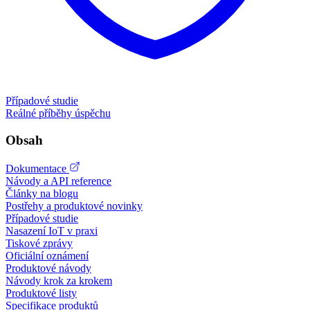
Případové studie
Reálné příběhy úspěchu
Obsah
Dokumentace
Návody a API reference
Články na blogu
Postřehy a produktové novinky
Případové studie
Nasazení IoT v praxi
Tiskové zprávy
Oficiální oznámení
Produktové návody
Návody krok za krokem
Produktové listy
Specifikace produktů