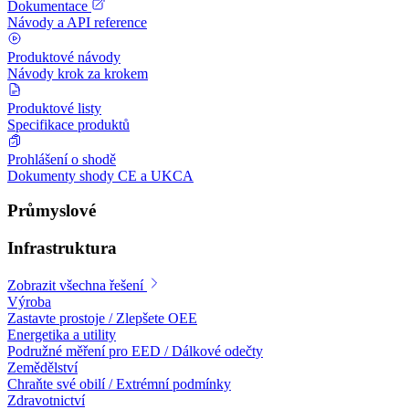
Dokumentace
Návody a API reference
Produktové návody
Návody krok za krokem
Produktové listy
Specifikace produktů
Prohlášení o shodě
Dokumenty shody CE a UKCA
Průmyslové
Infrastruktura
Zobrazit všechna řešení
Výroba
Zastavte prostoje / Zlepšete OEE
Energetika a utility
Podružné měření pro EED / Dálkové odečty
Zemědělství
Chraňte své obilí / Extrémní podmínky
Zdravotnictví