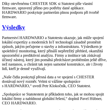
Díky otevřenému CHESTER SDK si Statotest píše vlastní
firmware, upravený přímo pro potřeby dané aplikace.
HARDWARIO poskytuje partnerům plnou podporu při tvorbě
firmware.
Výsledky
Partnerství HARDWARIO a Statotestu ukazuje, jak může spojení
lokální expertízy a moderních IoT technologií zásadně proměnit
způsob, jakým pečujeme o stavby a infrastrukturu. Výsledkem je
spolehlivý monitoring, který přináší nepřetržitý přehled, okamžitá
upozornění a prediktivní analýzu. Firmy a instituce tak získávají
účinný nástroj, který jim pomáhá předcházet problémům ještě dříve,
než nastanou, a chránit tak nejen samotné konstrukce, ale i životy
lidí, kteří je denně využívají.
„Naše čidla poskytují přesná data a ve spojení s CHESTER
dostávají nový rozměr. Velmi si vážíme spolupráce
s HARDWARIO,“ uvedl Petr Klokočník, CEO Statotest.
„Spolupráce se Statotestem je příkladem toho, jak se mohou spojit
lokální firmy a nabídnout globální řešení,“ doplnil Pavel Hübner,
CEO HARDWARIO.