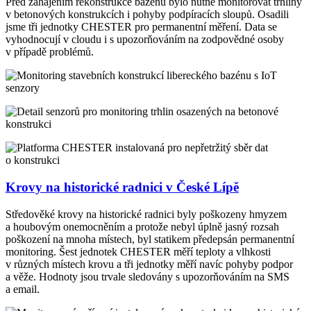
Před zahájením rekonstrukce bazénu bylo nutné monitorovat trhliny
v betonových konstrukcích i pohyby podpíracích sloupů. Osadili
jsme tři jednotky CHESTER pro permanentní měření. Data se
vyhodnocují v cloudu i s upozorňováním na zodpovědné osoby
v případě problémů.
Krovy na historické radnici v České Lípě
Středověké krovy na historické radnici byly poškozeny hmyzem
a houbovým onemocněním a protože nebyl úplně jasný rozsah
poškození na mnoha místech, byl statikem předepsán permanentní
monitoring. Šest jednotek CHESTER měří teploty a vlhkosti
v různých místech krovu a tři jednotky měří navíc pohyby podpor
a věže. Hodnoty jsou trvale sledovány s upozorňováním na SMS
a email.