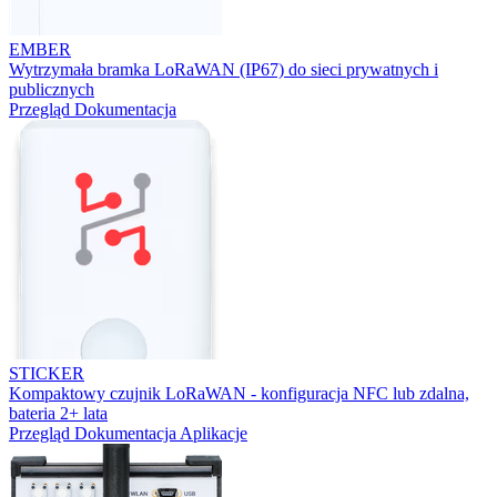
EMBER
Wytrzymała bramka LoRaWAN (IP67) do sieci prywatnych i
publicznych
Przegląd
Dokumentacja
STICKER
Kompaktowy czujnik LoRaWAN - konfiguracja NFC lub zdalna,
bateria 2+ lata
Przegląd
Dokumentacja
Aplikacje