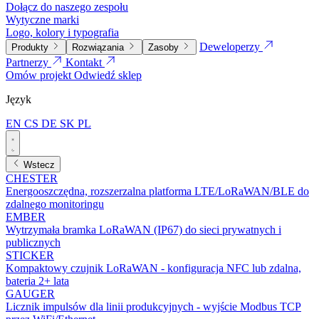
Dołącz do naszego zespołu
Wytyczne marki
Logo, kolory i typografia
Deweloperzy
Produkty
Rozwiązania
Zasoby
Partnerzy
Kontakt
Omów projekt
Odwiedź sklep
Język
EN
CS
DE
SK
PL
Wstecz
CHESTER
Energooszczędna, rozszerzalna platforma LTE/LoRaWAN/BLE do
zdalnego monitoringu
EMBER
Wytrzymała bramka LoRaWAN (IP67) do sieci prywatnych i
publicznych
STICKER
Kompaktowy czujnik LoRaWAN - konfiguracja NFC lub zdalna,
bateria 2+ lata
GAUGER
Licznik impulsów dla linii produkcyjnych - wyjście Modbus TCP