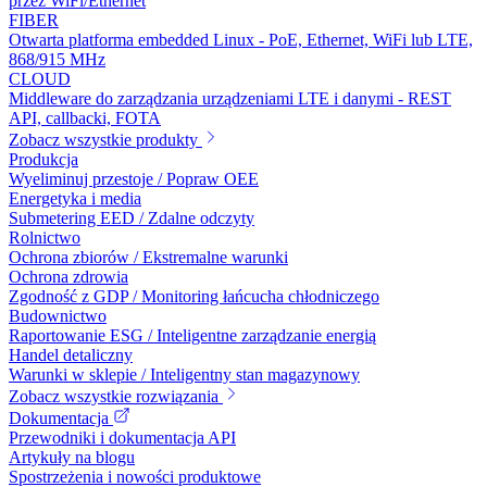
przez WiFi/Ethernet
FIBER
Otwarta platforma embedded Linux - PoE, Ethernet, WiFi lub LTE,
868/915 MHz
CLOUD
Middleware do zarządzania urządzeniami LTE i danymi - REST
API, callbacki, FOTA
Zobacz wszystkie produkty
Produkcja
Wyeliminuj przestoje / Popraw OEE
Energetyka i media
Submetering EED / Zdalne odczyty
Rolnictwo
Ochrona zbiorów / Ekstremalne warunki
Ochrona zdrowia
Zgodność z GDP / Monitoring łańcucha chłodniczego
Budownictwo
Raportowanie ESG / Inteligentne zarządzanie energią
Handel detaliczny
Warunki w sklepie / Inteligentny stan magazynowy
Zobacz wszystkie rozwiązania
Dokumentacja
Przewodniki i dokumentacja API
Artykuły na blogu
Spostrzeżenia i nowości produktowe