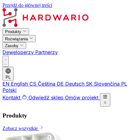
Przejdź do głównej treści
Produkty
Rozwiązania
Zasoby
Deweloperzy
Partnerzy
PL
EN
English
CS
Čeština
DE
Deutsch
SK
Slovenčina
PL
Polski
Kontakt
Odwiedź sklep
Omów projekt
Produkty
Zobacz wszystkie