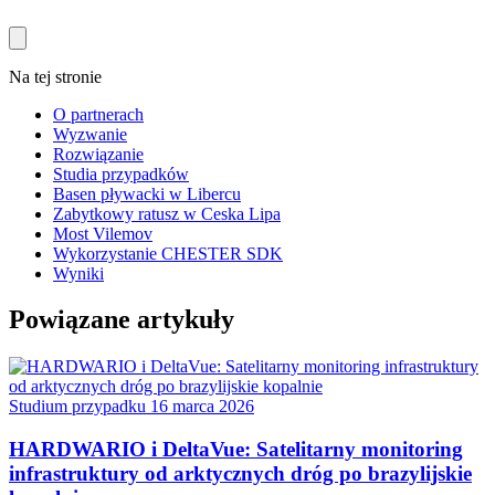
Na tej stronie
O partnerach
Wyzwanie
Rozwiązanie
Studia przypadków
Basen pływacki w Libercu
Zabytkowy ratusz w Ceska Lipa
Most Vilemov
Wykorzystanie CHESTER SDK
Wyniki
Powiązane artykuły
Studium przypadku
16 marca 2026
HARDWARIO i DeltaVue: Satelitarny monitoring
infrastruktury od arktycznych dróg po brazylijskie