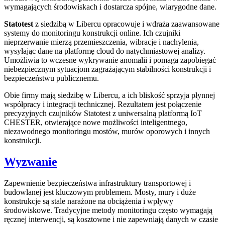
wymagających środowiskach i dostarcza spójne, wiarygodne dane.
Statotest
z siedzibą w Libercu opracowuje i wdraża zaawansowane
systemy do monitoringu konstrukcji online. Ich czujniki
nieprzerwanie mierzą przemieszczenia, wibracje i nachylenia,
wysyłając dane na platformę cloud do natychmiastowej analizy.
Umożliwia to wczesne wykrywanie anomalii i pomaga zapobiegać
niebezpiecznym sytuacjom zagrażającym stabilności konstrukcji i
bezpieczeństwu publicznemu.
Obie firmy mają siedzibę w Libercu, a ich bliskość sprzyja płynnej
współpracy i integracji technicznej. Rezultatem jest połączenie
precyzyjnych czujników Statotest z uniwersalną platformą IoT
CHESTER, otwierające nowe możliwości inteligentnego,
niezawodnego monitoringu mostów, murów oporowych i innych
konstrukcji.
Wyzwanie
Zapewnienie bezpieczeństwa infrastruktury transportowej i
budowlanej jest kluczowym problemem. Mosty, mury i duże
konstrukcje są stale narażone na obciążenia i wpływy
środowiskowe. Tradycyjne metody monitoringu często wymagają
ręcznej interwencji, są kosztowne i nie zapewniają danych w czasie