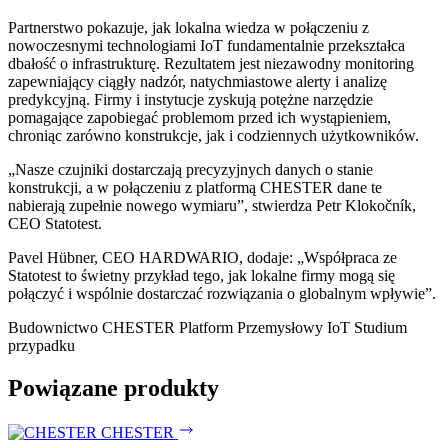
Partnerstwo pokazuje, jak lokalna wiedza w połączeniu z
nowoczesnymi technologiami IoT fundamentalnie przekształca
dbałość o infrastrukturę. Rezultatem jest niezawodny monitoring
zapewniający ciągły nadzór, natychmiastowe alerty i analizę
predykcyjną. Firmy i instytucje zyskują potężne narzędzie
pomagające zapobiegać problemom przed ich wystąpieniem,
chroniąc zarówno konstrukcje, jak i codziennych użytkowników.
„Nasze czujniki dostarczają precyzyjnych danych o stanie
konstrukcji, a w połączeniu z platformą CHESTER dane te
nabierają zupełnie nowego wymiaru”, stwierdza Petr Klokočník,
CEO Statotest.
Pavel Hübner, CEO HARDWARIO, dodaje: „Współpraca ze
Statotest to świetny przykład tego, jak lokalne firmy mogą się
połączyć i wspólnie dostarczać rozwiązania o globalnym wpływie”.
Budownictwo
CHESTER Platform
Przemysłowy IoT
Studium
przypadku
Powiązane produkty
CHESTER