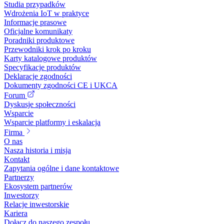
Studia przypadków
Wdrożenia IoT w praktyce
Informacje prasowe
Oficjalne komunikaty
Poradniki produktowe
Przewodniki krok po kroku
Karty katalogowe produktów
Specyfikacje produktów
Deklaracje zgodności
Dokumenty zgodności CE i UKCA
Forum
Dyskusje społeczności
Wsparcie
Wsparcie platformy i eskalacja
Firma
O nas
Nasza historia i misja
Kontakt
Zapytania ogólne i dane kontaktowe
Partnerzy
Ekosystem partnerów
Inwestorzy
Relacje inwestorskie
Kariera
Dołącz do naszego zespołu