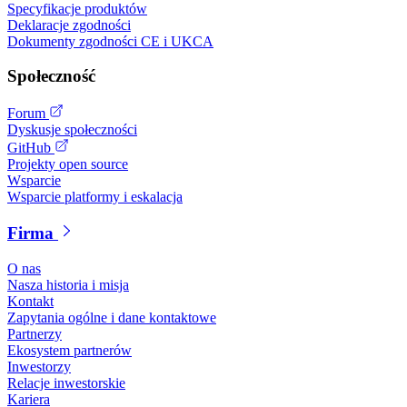
Specyfikacje produktów
Deklaracje zgodności
Dokumenty zgodności CE i UKCA
Społeczność
Forum
Dyskusje społeczności
GitHub
Projekty open source
Wsparcie
Wsparcie platformy i eskalacja
Firma
O nas
Nasza historia i misja
Kontakt
Zapytania ogólne i dane kontaktowe
Partnerzy
Ekosystem partnerów
Inwestorzy
Relacje inwestorskie
Kariera