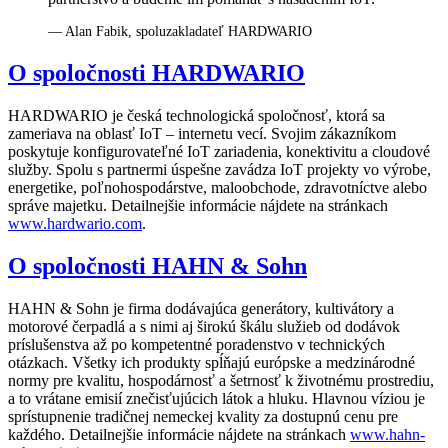
— Alan Fabik, spoluzakladateľ HARDWARIO
O spoločnosti HARDWARIO
HARDWARIO je česká technologická spoločnosť, ktorá sa
zameriava na oblasť IoT – internetu vecí. Svojim zákazníkom
poskytuje konfigurovateľné IoT zariadenia, konektivitu a cloudové
služby. Spolu s partnermi úspešne zavádza IoT projekty vo výrobe,
energetike, poľnohospodárstve, maloobchode, zdravotníctve alebo
správe majetku. Detailnejšie informácie nájdete na stránkach
www.hardwario.com
.
O spoločnosti HAHN & Sohn
HAHN & Sohn je firma dodávajúca generátory, kultivátory a
motorové čerpadlá a s nimi aj širokú škálu služieb od dodávok
príslušenstva až po kompetentné poradenstvo v technických
otázkach. Všetky ich produkty spĺňajú európske a medzinárodné
normy pre kvalitu, hospodárnosť a šetrnosť k životnému prostrediu,
a to vrátane emisií znečisťujúcich látok a hluku. Hlavnou víziou je
sprístupnenie tradičnej nemeckej kvality za dostupnú cenu pre
každého. Detailnejšie informácie nájdete na stránkach
www.hahn-