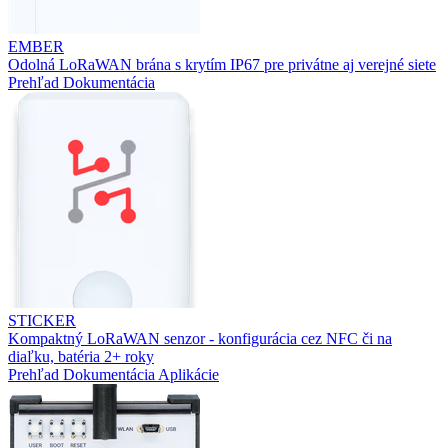
EMBER
Odolná LoRaWAN brána s krytím IP67 pre privátne aj verejné siete
Prehľad
Dokumentácia
STICKER
Kompaktný LoRaWAN senzor - konfigurácia cez NFC či na
diaľku, batéria 2+ roky
Prehľad
Dokumentácia
Aplikácie