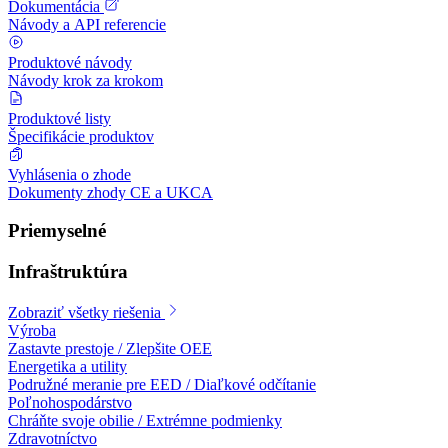
Dokumentácia
Návody a API referencie
Produktové návody
Návody krok za krokom
Produktové listy
Špecifikácie produktov
Vyhlásenia o zhode
Dokumenty zhody CE a UKCA
Priemyselné
Infraštruktúra
Zobraziť všetky riešenia
Výroba
Zastavte prestoje / Zlepšite OEE
Energetika a utility
Podružné meranie pre EED / Diaľkové odčítanie
Poľnohospodárstvo
Chráňte svoje obilie / Extrémne podmienky
Zdravotníctvo