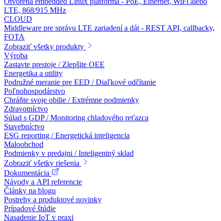
Otvorená embedded Linux platforma - PoE, Ethernet, WiFi alebo
LTE, 868/915 MHz
CLOUD
Middleware pre správu LTE zariadení a dát - REST API, callbacky,
FOTA
Zobraziť všetky produkty
Výroba
Zastavte prestoje / Zlepšite OEE
Energetika a utility
Podružné meranie pre EED / Diaľkové odčítanie
Poľnohospodárstvo
Chráňte svoje obilie / Extrémne podmienky
Zdravotníctvo
Súlad s GDP / Monitoring chladového reťazca
Stavebníctvo
ESG reporting / Energetická inteligencia
Maloobchod
Podmienky v predajni / Inteligentný sklad
Zobraziť všetky riešenia
Dokumentácia
Návody a API referencie
Články na blogu
Postrehy a produktové novinky
Prípadové štúdie
Nasadenie IoT v praxi