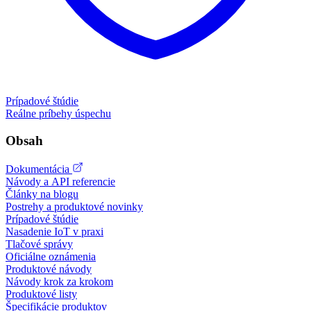
Prípadové štúdie
Reálne príbehy úspechu
Obsah
Dokumentácia
Návody a API referencie
Články na blogu
Postrehy a produktové novinky
Prípadové štúdie
Nasadenie IoT v praxi
Tlačové správy
Oficiálne oznámenia
Produktové návody
Návody krok za krokom
Produktové listy
Špecifikácie produktov