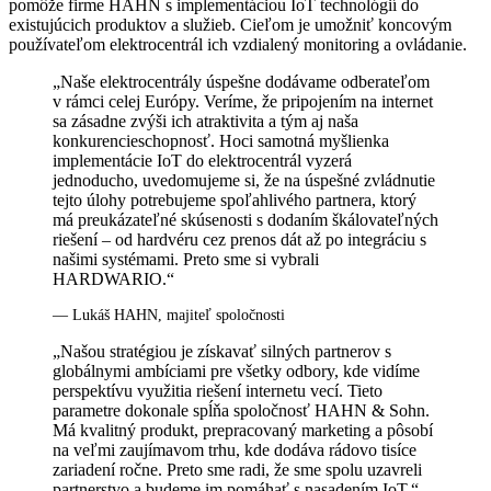
pomôže firme HAHN s implementáciou IoT technológií do
existujúcich produktov a služieb. Cieľom je umožniť koncovým
používateľom elektrocentrál ich vzdialený monitoring a ovládanie.
„Naše elektrocentrály úspešne dodávame odberateľom
v rámci celej Európy. Veríme, že pripojením na internet
sa zásadne zvýši ich atraktivita a tým aj naša
konkurencieschopnosť. Hoci samotná myšlienka
implementácie IoT do elektrocentrál vyzerá
jednoducho, uvedomujeme si, že na úspešné zvládnutie
tejto úlohy potrebujeme spoľahlivého partnera, ktorý
má preukázateľné skúsenosti s dodaním škálovateľných
riešení – od hardvéru cez prenos dát až po integráciu s
našimi systémami. Preto sme si vybrali
HARDWARIO.“
— Lukáš HAHN, majiteľ spoločnosti
„Našou stratégiou je získavať silných partnerov s
globálnymi ambíciami pre všetky odbory, kde vidíme
perspektívu využitia riešení internetu vecí. Tieto
parametre dokonale spĺňa spoločnosť HAHN & Sohn.
Má kvalitný produkt, prepracovaný marketing a pôsobí
na veľmi zaujímavom trhu, kde dodáva rádovo tisíce
zariadení ročne. Preto sme radi, že sme spolu uzavreli
partnerstvo a budeme im pomáhať s nasadením IoT.“