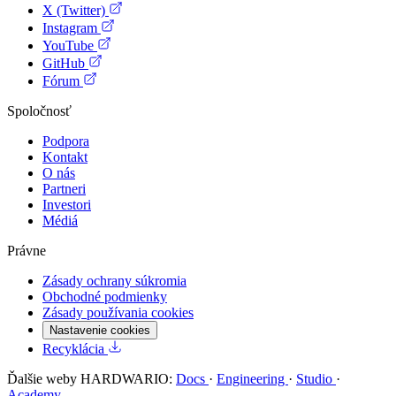
X (Twitter)
Instagram
YouTube
GitHub
Fórum
Spoločnosť
Podpora
Kontakt
O nás
Partneri
Investori
Médiá
Právne
Zásady ochrany súkromia
Obchodné podmienky
Zásady používania cookies
Nastavenie cookies
Recyklácia
Ďalšie weby HARDWARIO:
Docs
·
Engineering
·
Studio
·
Academy