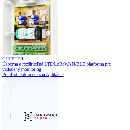
CHESTER
Úsporná a rozšíriteľná LTE/LoRaWAN/BLE platforma pre
vzdialený monitoring
Prehľad
Dokumentácia
Aplikácie