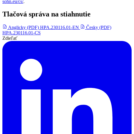
sohn.eu/cs/
.
Tlačová správa na stiahnutie
Anglicky (PDF)
HPA.230116.01-EN
Česky (PDF)
HPA.230116.01-CS
Zdieľať