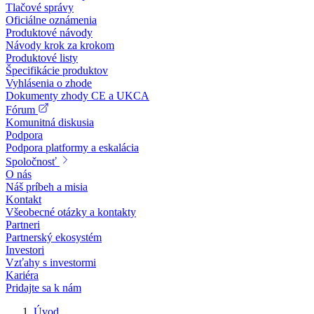
Tlačové správy
Oficiálne oznámenia
Produktové návody
Návody krok za krokom
Produktové listy
Špecifikácie produktov
Vyhlásenia o zhode
Dokumenty zhody CE a UKCA
Fórum
Komunitná diskusia
Podpora
Podpora platformy a eskalácia
Spoločnosť
O nás
Náš príbeh a misia
Kontakt
Všeobecné otázky a kontakty
Partneri
Partnerský ekosystém
Investori
Vzťahy s investormi
Kariéra
Pridajte sa k nám
Úvod