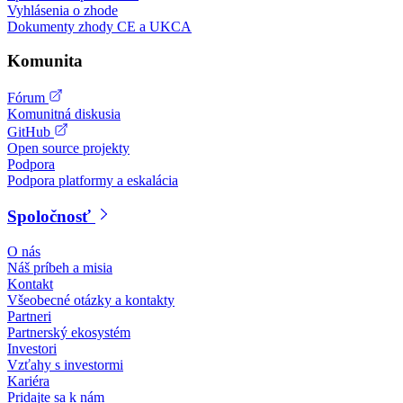
Vyhlásenia o zhode
Dokumenty zhody CE a UKCA
Komunita
Fórum
Komunitná diskusia
GitHub
Open source projekty
Podpora
Podpora platformy a eskalácia
Spoločnosť
O nás
Náš príbeh a misia
Kontakt
Všeobecné otázky a kontakty
Partneri
Partnerský ekosystém
Investori
Vzťahy s investormi
Kariéra
Pridajte sa k nám