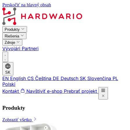
Preskočiť na hlavný obsah
Produkty
Riešenia
Zdroje
Vývojári
Partneri
SK
EN
English
CS
Čeština
DE
Deutsch
SK
Slovenčina
PL
Polski
Kontakt
Navštíviť e-shop
Prebrať projekt
Produkty
Zobraziť všetko