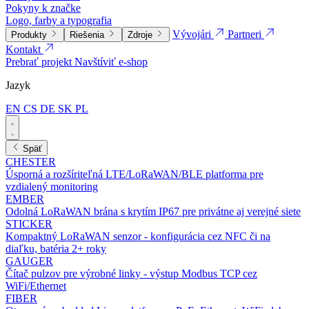
Pokyny k značke
Logo, farby a typografia
Vývojári
Partneri
Produkty
Riešenia
Zdroje
Kontakt
Prebrať projekt
Navštíviť e-shop
Jazyk
EN
CS
DE
SK
PL
Späť
CHESTER
Úsporná a rozšíriteľná LTE/LoRaWAN/BLE platforma pre
vzdialený monitoring
EMBER
Odolná LoRaWAN brána s krytím IP67 pre privátne aj verejné siete
STICKER
Kompaktný LoRaWAN senzor - konfigurácia cez NFC či na
diaľku, batéria 2+ roky
GAUGER
Čítač pulzov pre výrobné linky - výstup Modbus TCP cez
WiFi/Ethernet
FIBER