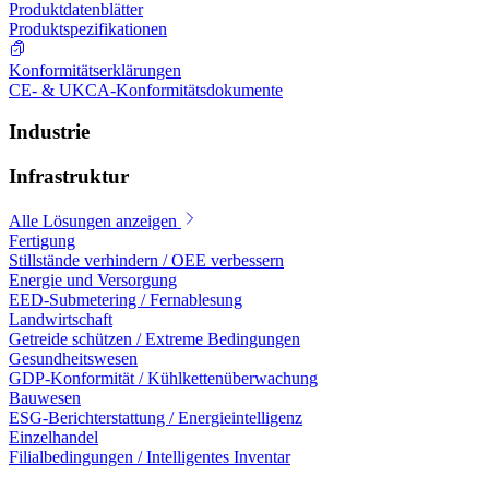
Produktdatenblätter
Produktspezifikationen
Konformitätserklärungen
CE- & UKCA-Konformitätsdokumente
Industrie
Infrastruktur
Alle Lösungen anzeigen
Fertigung
Stillstände verhindern / OEE verbessern
Energie und Versorgung
EED-Submetering / Fernablesung
Landwirtschaft
Getreide schützen / Extreme Bedingungen
Gesundheitswesen
GDP-Konformität / Kühlkettenüberwachung
Bauwesen
ESG-Berichterstattung / Energieintelligenz
Einzelhandel
Filialbedingungen / Intelligentes Inventar