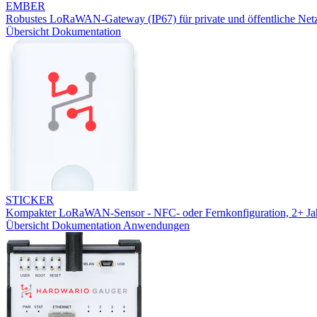
EMBER
Robustes LoRaWAN-Gateway (IP67) für private und öffentliche Net
Übersicht
Dokumentation
STICKER
Kompakter LoRaWAN-Sensor - NFC- oder Fernkonfiguration, 2+ Jah
Übersicht
Dokumentation
Anwendungen