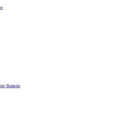
ze
re Batterie