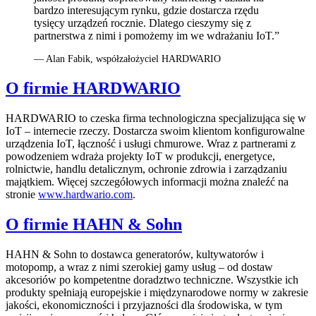
bardzo interesującym rynku, gdzie dostarcza rzędu
tysięcy urządzeń rocznie. Dlatego cieszymy się z
partnerstwa z nimi i pomożemy im we wdrażaniu IoT.”
— Alan Fabik, współzałożyciel HARDWARIO
O firmie HARDWARIO
HARDWARIO to czeska firma technologiczna specjalizująca się w
IoT – internecie rzeczy. Dostarcza swoim klientom konfigurowalne
urządzenia IoT, łączność i usługi chmurowe. Wraz z partnerami z
powodzeniem wdraża projekty IoT w produkcji, energetyce,
rolnictwie, handlu detalicznym, ochronie zdrowia i zarządzaniu
majątkiem. Więcej szczegółowych informacji można znaleźć na
stronie
www.hardwario.com
.
O firmie HAHN & Sohn
HAHN & Sohn to dostawca generatorów, kultywatorów i
motopomp, a wraz z nimi szerokiej gamy usług – od dostaw
akcesoriów po kompetentne doradztwo techniczne. Wszystkie ich
produkty spełniają europejskie i międzynarodowe normy w zakresie
jakości, ekonomiczności i przyjazności dla środowiska, w tym