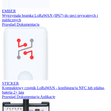
EMBER
Wytrzymała bramka LoRaWAN (IP67) do sieci prywatnych i
publicznych
Przegląd
Dokumentacja
STICKER
Kompaktowy czujnik LoRaWAN - konfiguracja NFC lub zdalna,
bateria 2+ lata
Przegląd
Dokumentacja
Aplikacje