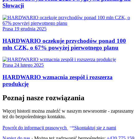
Słowacji
Prasa
19 grudnia 2025
HARDWARIO oczekuje przychodów ponad 100
mln CZK, o 67% powyżej pierwotnego planu
Prasa
24 lutego 2025
HARDWARIO wzmacnia zespół i rozszerza
produkcję
Poznaj nasze rozwiązania
Więcej historii można znaleźć w naszym newsroomie - zapraszamy
też do bezpośredniego kontaktu.
Powrót do informacji prasowych
Skontaktuj się z nami
Napisz do nas
·
Można też zadzwonić bezpośrednio:
+420 775 159