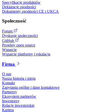
Specyfikacje produktów
Deklaracje zgodności
Dokumenty zgodności CE i UKCA
Społeczność
Forum
Dyskusje społeczności
GitHub
Projekty open source
Wsparcie
Wsparcie platformy i eskalacja
Firma
O nas
Nasza historia i misja
Kontakt
Zapytania ogólne i dane kontaktowe
Partnerzy
Ekosystem partnerów
Inwestorzy
Relacje inwestorskie
Kariera