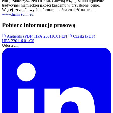
emisji zanieczyszczeń i hałasu. Główną wizją jest udostępnienie
tradycyjnej niemieckiej jakości każdemu w przystępnej cenie.
Więcej szczegółowych informacji można znaleźć na stronie
www.hahn-sohn.eu
.
Pobierz informację prasową
Angielski (PDF)
HPA.230116.01-EN
Czeski (PDF)
HPA.230116.01-CS
Udostępnij