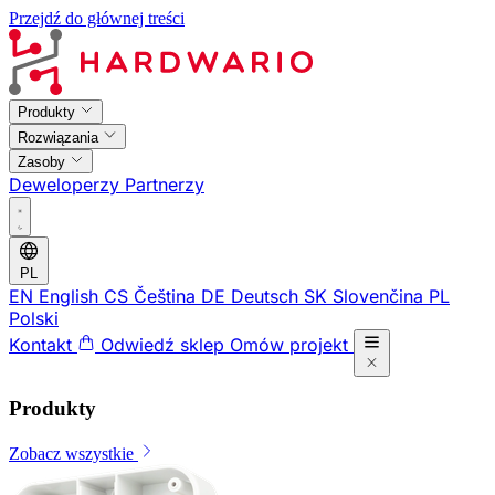
Przejdź do głównej treści
Produkty
Rozwiązania
Zasoby
Deweloperzy
Partnerzy
PL
EN
English
CS
Čeština
DE
Deutsch
SK
Slovenčina
PL
Polski
Kontakt
Odwiedź sklep
Omów projekt
Produkty
Zobacz wszystkie