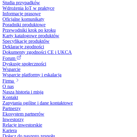
Studia przypadków
Wdrożenia IoT w praktyce
Informacje prasowe
Oficjalne komunikaty
Poradniki produktowe
Przewodniki krok po kroku
Karty katalogowe produktów
Specyfikacje produktów
Deklaracje zgodności
Dokumenty zgodności CE i UKCA
Forum
Dyskusje społeczności
Wsparcie
Wsparcie platformy i eskalacja
Firma
O nas
Nasza historia i misja
Kontakt
Zapytania ogólne i dane kontaktowe
Partnerzy
Ekosystem partnerów
Inwestorzy
Relacje inwestorskie
Kariera
Dołącz do naszego zespołu