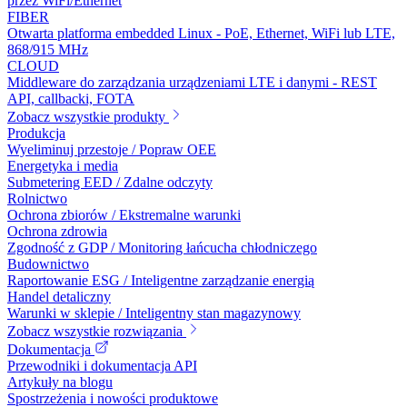
przez WiFi/Ethernet
FIBER
Otwarta platforma embedded Linux - PoE, Ethernet, WiFi lub LTE,
868/915 MHz
CLOUD
Middleware do zarządzania urządzeniami LTE i danymi - REST
API, callbacki, FOTA
Zobacz wszystkie produkty
Produkcja
Wyeliminuj przestoje / Popraw OEE
Energetyka i media
Submetering EED / Zdalne odczyty
Rolnictwo
Ochrona zbiorów / Ekstremalne warunki
Ochrona zdrowia
Zgodność z GDP / Monitoring łańcucha chłodniczego
Budownictwo
Raportowanie ESG / Inteligentne zarządzanie energią
Handel detaliczny
Warunki w sklepie / Inteligentny stan magazynowy
Zobacz wszystkie rozwiązania
Dokumentacja
Przewodniki i dokumentacja API
Artykuły na blogu
Spostrzeżenia i nowości produktowe