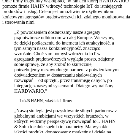
Obie firmy uzgodniły współpracę, w ramach której HARDWARIO
pomoże firmie HAHN wdrożyć technologie IoT do istniejących
produktów i usług. Celem jest umożliwienie użytkownikom
końcowym agregatów prądotwórczych ich zdalnego monitorowania
i sterowania nimi.
„Z powodzeniem dostarczamy nasze agregaty
prądotwórcze odbiorcom w całej Europie. Wierzymy,
że dzięki podłączeniu do internetu ich atrakcyjność, a
tym samym nasza konkurencyjność, znacząco
wzrośnie. Choć sam pomysł wdrożenia IoT w
agregatach prądotwórczych wygląda prosto, zdajemy
sobie sprawę, że aby zrobić to skutecznie,
potrzebujemy niezawodnego partnera z potwierdzonym
doświadczeniem w dostarczaniu skalowalnych
rozwiązań – od sprzętu, przez transmisję danych, po
integrację z naszymi systemami. Dlatego wybraliśmy
HARDWARIO.”
— Lukáš HAHN, właściciel firmy
„Naszą strategią jest pozyskiwanie silnych partnerów z
globalnymi ambicjami we wszystkich branżach, w
których widzimy perspektywę rozwiązań IoT. HAHN
& Sohn idealnie spełnia te parametry. Ma wysokiej
jakości produkt, dopracowany marketing i działa na