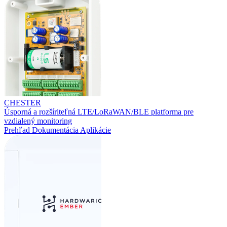
CHESTER
Úsporná a rozšíriteľná LTE/LoRaWAN/BLE platforma pre
vzdialený monitoring
Prehľad
Dokumentácia
Aplikácie