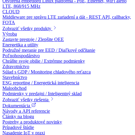
Otvorená embedded Linux platforma - PoE, Ethernet, WiFi alebo
LTE, 868/915 MHz
CLOUD
Middleware pre správu LTE zariadení a dát - REST API, callbacky,
FOTA
Zobraziť všetky produkty
Výroba
Zastavte prestoje / Zlepšite OEE
Energetika a utility
Podružné meranie pre EED / Diaľkové odčítanie
Poľnohospodárstvo
Chráňte svoje obilie / Extrémne podmienky
Zdravotníctvo
Súlad s GDP / Monitoring chladového reťazca
Stavebníctvo
ESG reporting / Energetická inteligencia
Maloobchod
Podmienky v predajni / Inteligentný sklad
Zobraziť všetky riešenia
Dokumentácia
Návody a API referencie
Články na blogu
Postrehy a produktové novinky
Prípadové štúdie
Nasadenie IoT v praxi