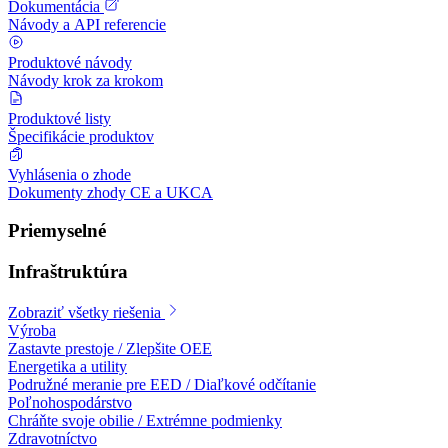
Dokumentácia
Návody a API referencie
Produktové návody
Návody krok za krokom
Produktové listy
Špecifikácie produktov
Vyhlásenia o zhode
Dokumenty zhody CE a UKCA
Priemyselné
Infraštruktúra
Zobraziť všetky riešenia
Výroba
Zastavte prestoje / Zlepšite OEE
Energetika a utility
Podružné meranie pre EED / Diaľkové odčítanie
Poľnohospodárstvo
Chráňte svoje obilie / Extrémne podmienky
Zdravotníctvo