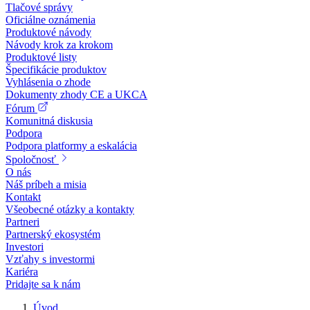
Tlačové správy
Oficiálne oznámenia
Produktové návody
Návody krok za krokom
Produktové listy
Špecifikácie produktov
Vyhlásenia o zhode
Dokumenty zhody CE a UKCA
Fórum
Komunitná diskusia
Podpora
Podpora platformy a eskalácia
Spoločnosť
O nás
Náš príbeh a misia
Kontakt
Všeobecné otázky a kontakty
Partneri
Partnerský ekosystém
Investori
Vzťahy s investormi
Kariéra
Pridajte sa k nám
Úvod