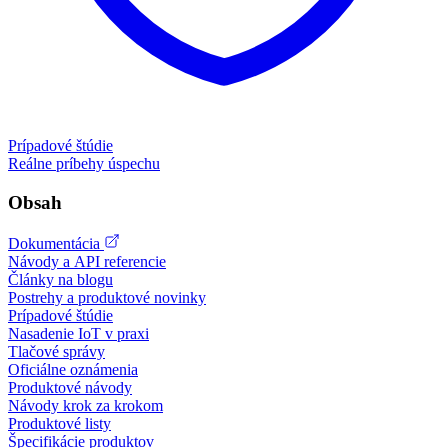
Prípadové štúdie
Reálne príbehy úspechu
Obsah
Dokumentácia
Návody a API referencie
Články na blogu
Postrehy a produktové novinky
Prípadové štúdie
Nasadenie IoT v praxi
Tlačové správy
Oficiálne oznámenia
Produktové návody
Návody krok za krokom
Produktové listy
Špecifikácie produktov