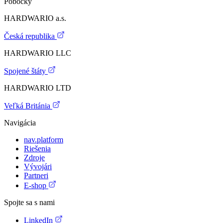
Pobočky
HARDWARIO a.s.
Česká republika
HARDWARIO LLC
Spojené štáty
HARDWARIO LTD
Veľká Británia
Navigácia
nav.platform
Riešenia
Zdroje
Vývojári
Partneri
E-shop
Spojte sa s nami
LinkedIn