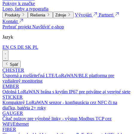
Pokyny k značke
Logo, farby a typografia
Vývojári
Partneri
Produkty
Riešenia
Zdroje
Kontakt
Prebrať projekt
Navštíviť e-shop
Jazyk
EN
CS
DE
SK
PL
Späť
CHESTER
Úsporná a rozšíriteľná LTE/LoRaWAN/BLE platforma pre
vzdialený monitoring
EMBER
Odolná LoRaWAN brána s krytím IP67 pre privátne aj verejné siete
STICKER
Kompaktný LoRaWAN senzor - konfigurácia cez NFC či na
diaľku, batéria 2+ roky
GAUGER
Čítač pulzov pre výrobné linky - výstup Modbus TCP cez
WiFi/Ethernet
FIBER