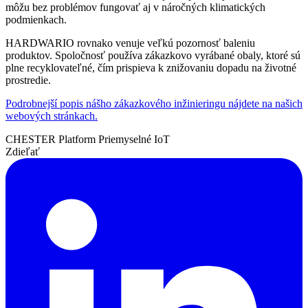
môžu bez problémov fungovať aj v náročných klimatických
podmienkach.
HARDWARIO rovnako venuje veľkú pozornosť baleniu
produktov. Spoločnosť používa zákazkovo vyrábané obaly, ktoré sú
plne recyklovateľné, čím prispieva k znižovaniu dopadu na životné
prostredie.
Podrobnejší popis nášho zákazkového inžinieringu nájdete na našich
webových stránkach.
CHESTER Platform
Priemyselné IoT
Zdieľať