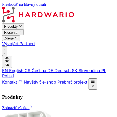
Preskočiť na hlavný obsah
Produkty
Riešenia
Zdroje
Vývojári
Partneri
SK
EN
English
CS
Čeština
DE
Deutsch
SK
Slovenčina
PL
Polski
Kontakt
Navštíviť e-shop
Prebrať projekt
Produkty
Zobraziť všetko