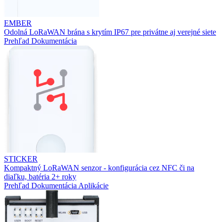
EMBER
Odolná LoRaWAN brána s krytím IP67 pre privátne aj verejné siete
Prehľad
Dokumentácia
STICKER
Kompaktný LoRaWAN senzor - konfigurácia cez NFC či na
diaľku, batéria 2+ roky
Prehľad
Dokumentácia
Aplikácie