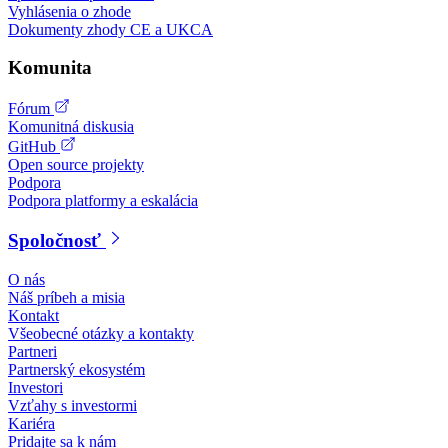
Vyhlásenia o zhode
Dokumenty zhody CE a UKCA
Komunita
Fórum
Komunitná diskusia
GitHub
Open source projekty
Podpora
Podpora platformy a eskalácia
Spoločnosť
O nás
Náš príbeh a misia
Kontakt
Všeobecné otázky a kontakty
Partneri
Partnerský ekosystém
Investori
Vzťahy s investormi
Kariéra
Pridajte sa k nám