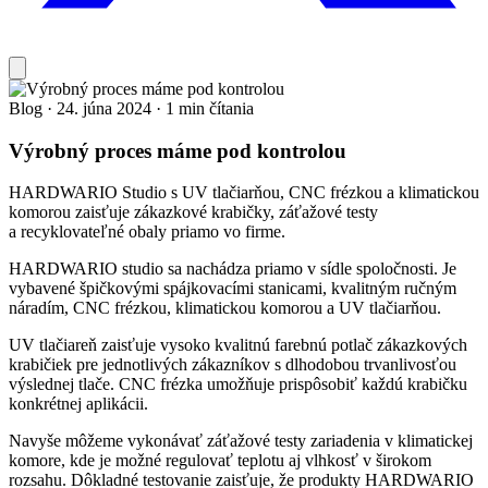
Blog
·
24. júna 2024
·
1 min čítania
Výrobný proces máme pod kontrolou
HARDWARIO Studio s UV tlačiarňou, CNC frézkou a klimatickou
komorou zaisťuje zákazkové krabičky, záťažové testy
a recyklovateľné obaly priamo vo firme.
HARDWARIO studio sa nachádza priamo v sídle spoločnosti. Je
vybavené špičkovými spájkovacími stanicami, kvalitným ručným
náradím, CNC frézkou, klimatickou komorou a UV tlačiarňou.
UV tlačiareň zaisťuje vysoko kvalitnú farebnú potlač zákazkových
krabičiek pre jednotlivých zákazníkov s dlhodobou trvanlivosťou
výslednej tlače. CNC frézka umožňuje prispôsobiť každú krabičku
konkrétnej aplikácii.
Navyše môžeme vykonávať záťažové testy zariadenia v klimatickej
komore, kde je možné regulovať teplotu aj vlhkosť v širokom
rozsahu. Dôkladné testovanie zaisťuje, že produkty HARDWARIO