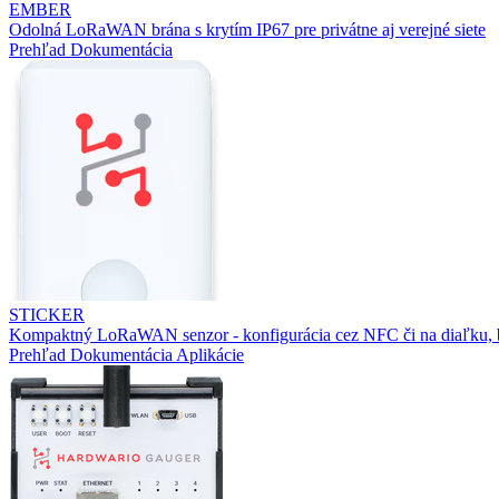
EMBER
Odolná LoRaWAN brána s krytím IP67 pre privátne aj verejné siete
Prehľad
Dokumentácia
STICKER
Kompaktný LoRaWAN senzor - konfigurácia cez NFC či na diaľku, b
Prehľad
Dokumentácia
Aplikácie