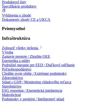
Produktové listy
Špecifikácie produktov
Vyhlásenia o zhode
Dokumenty zhody CE a UKCA
Priemyselné
Infraštruktúra
Zobraziť všetky riešenia
Výroba
Zastavte prestoje / Zlepšite OEE
Energetika a utility
Podružné meranie pre EED / Diaľkové odčítanie
Poľnohospodárstvo
Chráňte svoje obilie / Extrémne podmienky
Zdravotníctvo
Súlad s GDP / Monitoring chladového reťazca
Stavebníctvo
ESG reporting / Energetická inteligencia
Maloobchod
Podmienky v predajni / Inteligentný sklad