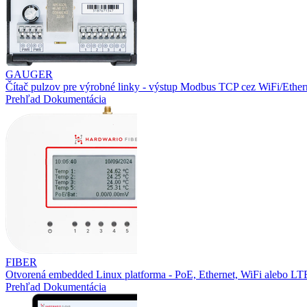
GAUGER
Čítač pulzov pre výrobné linky - výstup Modbus TCP cez WiFi/Ether
Prehľad
Dokumentácia
FIBER
Otvorená embedded Linux platforma - PoE, Ethernet, WiFi alebo L
Prehľad
Dokumentácia