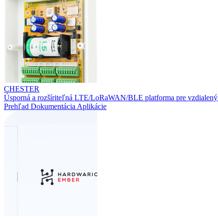
CHESTER
Úsporná a rozšíriteľná LTE/LoRaWAN/BLE platforma pre vzdialený
Prehľad
Dokumentácia
Aplikácie