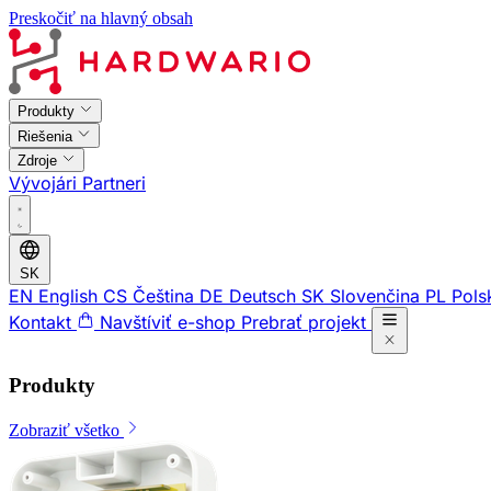
Preskočiť na hlavný obsah
Produkty
Riešenia
Zdroje
Vývojári
Partneri
SK
EN
English
CS
Čeština
DE
Deutsch
SK
Slovenčina
PL
Pols
Kontakt
Navštíviť e-shop
Prebrať projekt
Produkty
Zobraziť všetko