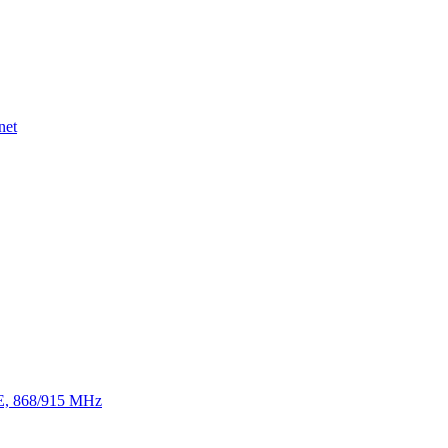
net
TE, 868/915 MHz