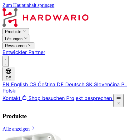
Zum Hauptinhalt springen
Produkte
Lösungen
Ressourcen
Entwickler
Partner
DE
EN
English
CS
Čeština
DE
Deutsch
SK
Slovenčina
PL
Polski
Kontakt
Shop besuchen
Projekt besprechen
Produkte
Alle anzeigen