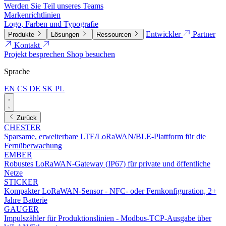
Werden Sie Teil unseres Teams
Markenrichtlinien
Logo, Farben und Typografie
Entwickler
Partner
Produkte
Lösungen
Ressourcen
Kontakt
Projekt besprechen
Shop besuchen
Sprache
EN
CS
DE
SK
PL
Zurück
CHESTER
Sparsame, erweiterbare LTE/LoRaWAN/BLE-Plattform für die
Fernüberwachung
EMBER
Robustes LoRaWAN-Gateway (IP67) für private und öffentliche
Netze
STICKER
Kompakter LoRaWAN-Sensor - NFC- oder Fernkonfiguration, 2+
Jahre Batterie
GAUGER
Impulszähler für Produktionslinien - Modbus-TCP-Ausgabe über