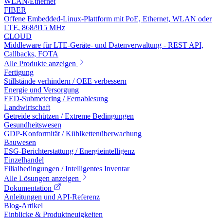
WLAN/Ethernet
FIBER
Offene Embedded-Linux-Plattform mit PoE, Ethernet, WLAN oder
LTE, 868/915 MHz
CLOUD
Middleware für LTE-Geräte- und Datenverwaltung - REST API,
Callbacks, FOTA
Alle Produkte anzeigen
Fertigung
Stillstände verhindern / OEE verbessern
Energie und Versorgung
EED-Submetering / Fernablesung
Landwirtschaft
Getreide schützen / Extreme Bedingungen
Gesundheitswesen
GDP-Konformität / Kühlkettenüberwachung
Bauwesen
ESG-Berichterstattung / Energieintelligenz
Einzelhandel
Filialbedingungen / Intelligentes Inventar
Alle Lösungen anzeigen
Dokumentation
Anleitungen und API-Referenz
Blog-Artikel
Einblicke & Produktneuigkeiten