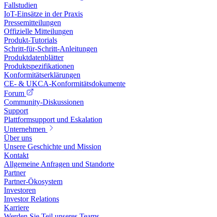
Fallstudien
IoT-Einsätze in der Praxis
Pressemitteilungen
Offizielle Mitteilungen
Produkt-Tutorials
Schritt-für-Schritt-Anleitungen
Produktdatenblätter
Produktspezifikationen
Konformitätserklärungen
CE- & UKCA-Konformitätsdokumente
Forum
Community-Diskussionen
Support
Plattformsupport und Eskalation
Unternehmen
Über uns
Unsere Geschichte und Mission
Kontakt
Allgemeine Anfragen und Standorte
Partner
Partner-Ökosystem
Investoren
Investor Relations
Karriere
Werden Sie Teil unseres Teams