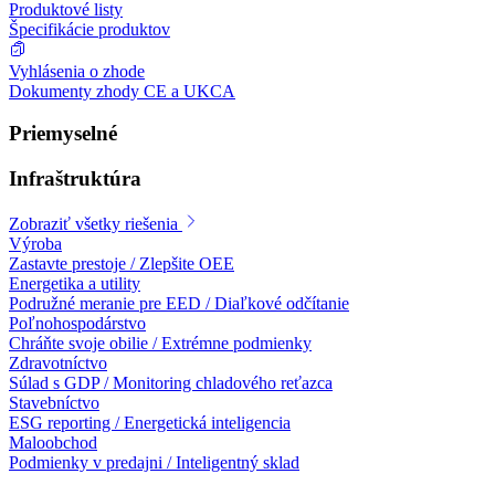
Produktové listy
Špecifikácie produktov
Vyhlásenia o zhode
Dokumenty zhody CE a UKCA
Priemyselné
Infraštruktúra
Zobraziť všetky riešenia
Výroba
Zastavte prestoje / Zlepšite OEE
Energetika a utility
Podružné meranie pre EED / Diaľkové odčítanie
Poľnohospodárstvo
Chráňte svoje obilie / Extrémne podmienky
Zdravotníctvo
Súlad s GDP / Monitoring chladového reťazca
Stavebníctvo
ESG reporting / Energetická inteligencia
Maloobchod
Podmienky v predajni / Inteligentný sklad