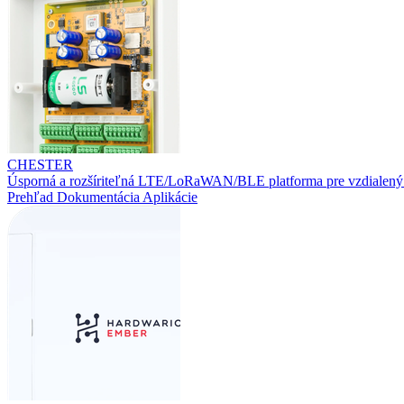
CHESTER
Úsporná a rozšíriteľná LTE/LoRaWAN/BLE platforma pre vzdialený
Prehľad
Dokumentácia
Aplikácie