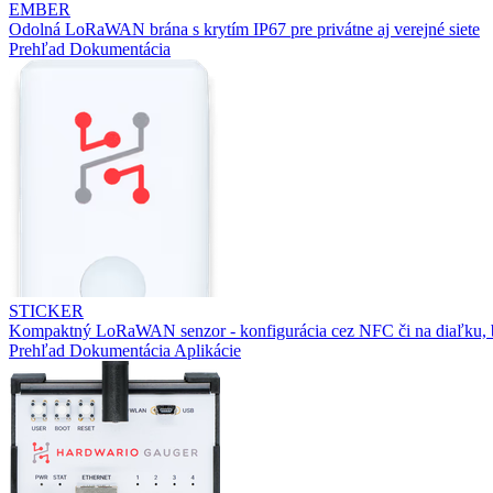
EMBER
Odolná LoRaWAN brána s krytím IP67 pre privátne aj verejné siete
Prehľad
Dokumentácia
STICKER
Kompaktný LoRaWAN senzor - konfigurácia cez NFC či na diaľku, b
Prehľad
Dokumentácia
Aplikácie