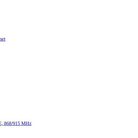
net
TE, 868/915 MHz