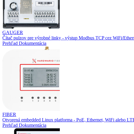
GAUGER
Čítač pulzov pre výrobné linky - výstup Modbus TCP cez WiFi/Ether
Prehľad
Dokumentácia
FIBER
Otvorená embedded Linux platforma - PoE, Ethernet, WiFi alebo L
Prehľad
Dokumentácia