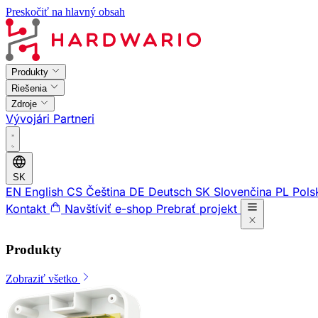
Preskočiť na hlavný obsah
Produkty
Riešenia
Zdroje
Vývojári
Partneri
SK
EN
English
CS
Čeština
DE
Deutsch
SK
Slovenčina
PL
Pols
Kontakt
Navštíviť e-shop
Prebrať projekt
Produkty
Zobraziť všetko