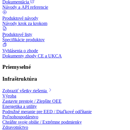
Dokumentácia
Návody a API referencie
Produktové návody
Návody krok za krokom
Produktové listy
Špecifikácie produktov
Vyhlásenia o zhode
Dokumenty zhody CE a UKCA
Priemyselné
Infraštruktúra
Zobraziť všetky riešenia
Výroba
Zastavte prestoje / Zlepšite OEE
Energetika a utility
Podružné meranie pre EED / Diaľkové odčítanie
Poľnohospodárstvo
Chráňte svoje obilie / Extrémne podmienky
Zdravotníctvo