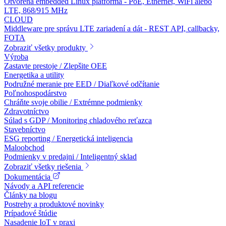
Otvorená embedded Linux platforma - PoE, Ethernet, WiFi alebo
LTE, 868/915 MHz
CLOUD
Middleware pre správu LTE zariadení a dát - REST API, callbacky,
FOTA
Zobraziť všetky produkty
Výroba
Zastavte prestoje / Zlepšite OEE
Energetika a utility
Podružné meranie pre EED / Diaľkové odčítanie
Poľnohospodárstvo
Chráňte svoje obilie / Extrémne podmienky
Zdravotníctvo
Súlad s GDP / Monitoring chladového reťazca
Stavebníctvo
ESG reporting / Energetická inteligencia
Maloobchod
Podmienky v predajni / Inteligentný sklad
Zobraziť všetky riešenia
Dokumentácia
Návody a API referencie
Články na blogu
Postrehy a produktové novinky
Prípadové štúdie
Nasadenie IoT v praxi