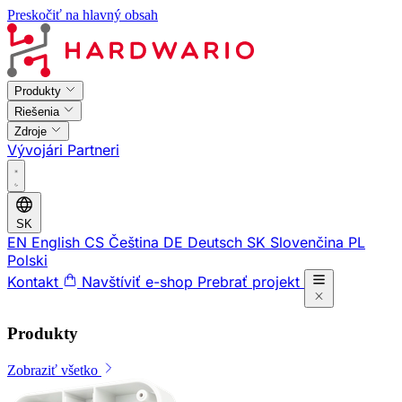
Preskočiť na hlavný obsah
Produkty
Riešenia
Zdroje
Vývojári
Partneri
SK
EN
English
CS
Čeština
DE
Deutsch
SK
Slovenčina
PL
Polski
Kontakt
Navštíviť e-shop
Prebrať projekt
Produkty
Zobraziť všetko