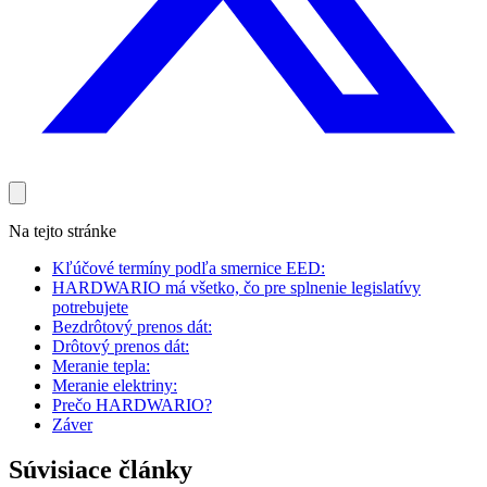
Na tejto stránke
Kľúčové termíny podľa smernice EED:
HARDWARIO má všetko, čo pre splnenie legislatívy
potrebujete
Bezdrôtový prenos dát:
Drôtový prenos dát:
Meranie tepla:
Meranie elektriny:
Prečo HARDWARIO?
Záver
Súvisiace články