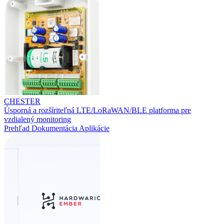
CHESTER
Úsporná a rozšíriteľná LTE/LoRaWAN/BLE platforma pre
vzdialený monitoring
Prehľad
Dokumentácia
Aplikácie