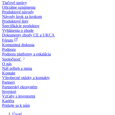
Tlačové správy
Oficiálne oznámenia
Produktové návody
Návody krok za krokom
Produktové listy
Špecifikácie produktov
Vyhlásenia o zhode
Dokumenty zhody CE a UKCA
Fórum
Komunitná diskusia
Podpora
Podpora platformy a eskalácia
Spoločnosť
O nás
Náš príbeh a misia
Kontakt
Všeobecné otázky a kontakty
Partneri
Partnerský ekosystém
Investori
Vzťahy s investormi
Kariéra
Pridajte sa k nám
Úvod