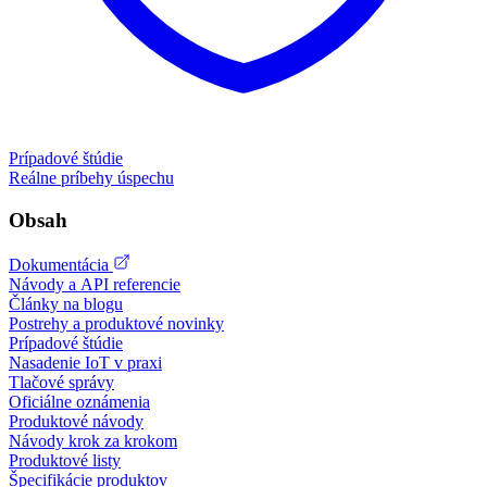
Prípadové štúdie
Reálne príbehy úspechu
Obsah
Dokumentácia
Návody a API referencie
Články na blogu
Postrehy a produktové novinky
Prípadové štúdie
Nasadenie IoT v praxi
Tlačové správy
Oficiálne oznámenia
Produktové návody
Návody krok za krokom
Produktové listy
Špecifikácie produktov