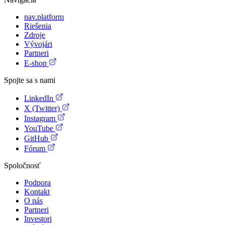
nav.platform
Riešenia
Zdroje
Vývojári
Partneri
E-shop
Spojte sa s nami
LinkedIn
X (Twitter)
Instagram
YouTube
GitHub
Fórum
Spoločnosť
Podpora
Kontakt
O nás
Partneri
Investori