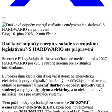
Blog
·
6. júna 2025
·
2 min čítania
Diaľkové odpočty energií v súlade s európskou
legislatívou? S HARDWARIO ste pripravení
Smernice EÚ vyžadujú diaľkovo odčítateľné meriče do roku 2027.
HARDWARIO poskytuje retrofit riešenia pre existujúcu
infraštruktúru.
Európska únia kladie čím ďalej väčší dôraz na energetickú
efektivitu, úspory a digitalizáciu. Jedným z dôležitých krokov v tejto
oblasti je povinnosť
umožniť diaľkový odpočet spotreby tepla,
studenej a teplej vody, plynu a elektriny
, a to nielen pre nové
inštalácie, ale i pre existujúce systémy.
Tieto požiadavky vychádzajú zo
smernice 2012/27/EÚ
o energetickej efektivite (EED)
, ktorá bola novelizovaná
smernicou
2018/2002/EÚ
. Táto legislatíva ukladá členským štátom