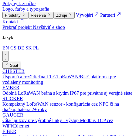
Pokyny k značke
Logo, farby a typografia
Vývojári
Partneri
Produkty
Riešenia
Zdroje
Kontakt
Prebrať projekt
Navštíviť e-shop
Jazyk
EN
CS
DE
SK
PL
Späť
CHESTER
Úsporná a rozšíriteľná LTE/LoRaWAN/BLE platforma pre
vzdialený monitoring
EMBER
Odolná LoRaWAN brána s krytím IP67 pre privátne aj verejné siete
STICKER
Kompaktný LoRaWAN senzor - konfigurácia cez NFC či na
diaľku, batéria 2+ roky
GAUGER
Čítač pulzov pre výrobné linky - výstup Modbus TCP cez
WiFi/Ethernet
FIBER