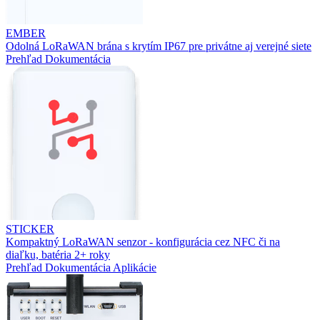
EMBER
Odolná LoRaWAN brána s krytím IP67 pre privátne aj verejné siete
Prehľad
Dokumentácia
STICKER
Kompaktný LoRaWAN senzor - konfigurácia cez NFC či na
diaľku, batéria 2+ roky
Prehľad
Dokumentácia
Aplikácie