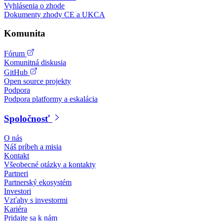
Vyhlásenia o zhode
Dokumenty zhody CE a UKCA
Komunita
Fórum
Komunitná diskusia
GitHub
Open source projekty
Podpora
Podpora platformy a eskalácia
Spoločnosť
O nás
Náš príbeh a misia
Kontakt
Všeobecné otázky a kontakty
Partneri
Partnerský ekosystém
Investori
Vzťahy s investormi
Kariéra
Pridajte sa k nám