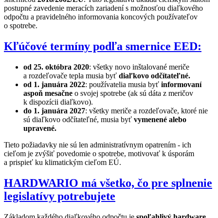
postupné zavedenie meracích zariadení s možnosťou diaľkového
odpočtu a pravidelného informovania koncových používateľov
o spotrebe.
Kľúčové termíny podľa smernice EED:
od 25. októbra 2020
: všetky novo inštalované meriče
a rozdeľovače tepla musia byť
diaľkovo odčítateľné.
od 1. januára 2022
: používatelia musia byť
informovaní
aspoň mesačne
o svojej spotrebe (ak sú dáta z meričov
k dispozícii diaľkovo).
do 1. januára 2027
: všetky meriče a rozdeľovače, ktoré nie
sú diaľkovo odčítateľné, musia byť
vymenené alebo
upravené.
Tieto požiadavky nie sú len administratívnym opatrením - ich
cieľom je zvýšiť povedomie o spotrebe, motivovať k úsporám
a prispieť ku klimatickým cieľom EÚ.
HARDWARIO má všetko, čo pre splnenie
legislatívy potrebujete
Základom každého diaľkového odpočtu je
spoľahlivý hardware
,