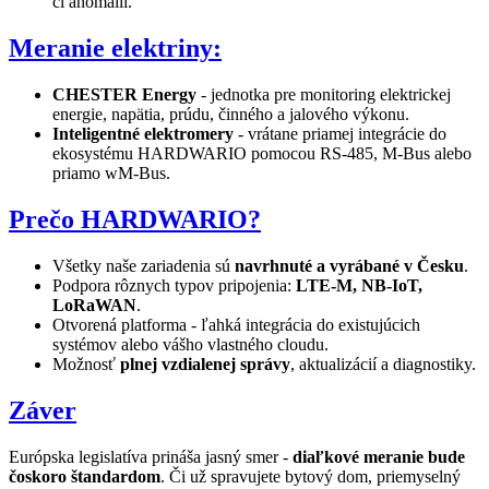
či anomálií.
Meranie elektriny:
CHESTER Energy
- jednotka pre monitoring elektrickej
energie, napätia, prúdu, činného a jalového výkonu.
Inteligentné elektromery
- vrátane priamej integrácie do
ekosystému HARDWARIO pomocou RS-485, M-Bus alebo
priamo wM-Bus.
Prečo HARDWARIO?
Všetky naše zariadenia sú
navrhnuté a vyrábané v Česku
.
Podpora rôznych typov pripojenia:
LTE-M, NB-IoT,
LoRaWAN
.
Otvorená platforma - ľahká integrácia do existujúcich
systémov alebo vášho vlastného cloudu.
Možnosť
plnej vzdialenej správy
, aktualizácií a diagnostiky.
Záver
Európska legislatíva prináša jasný smer -
diaľkové meranie bude
čoskoro štandardom
. Či už spravujete bytový dom, priemyselný