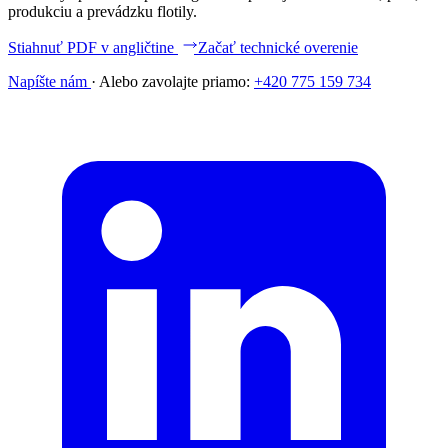
produkciu a prevádzku flotily.
Stiahnuť PDF v angličtine
Začať technické overenie
Napíšte nám
·
Alebo zavolajte priamo:
+420 775 159 734