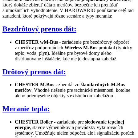
ktorý dokáže zbierať dáta z meričov, bezpečne ich prenášať
a umožniť ich vyhodnotenie. V HARDWARIO ponúkame celý rad
zariadení, ktoré pokrývajú rôzne scenáre a typy merania:
Bezdrôtový prenos dát:
CHESTER wM-Bus
- zariadenie pre bezdrôtový odpočet
z meričov podporujúcich
Wireless M-Bus
protokol (typicky
teplo, voda, plyn). Ideálne pre bytové domy alebo
distribuované inštalácie, kde nie je dostupná kabeláž.
Drôtový prenos dát:
CHESTER M-Bus
- zber dát zo
štandardných M-Bus
meričov
. Vhodné riešenie pre technické miestnosti, kotolne
alebo priemyselné objekty s existujúcou kabelážou.
Meranie tepla:
CHESTER Boiler
- zariadenie pre
sledovanie tepelnej
energie
, stavov výmenníkov a prevádzky vykurovacích
systémov. Umožňuje nielen odpočet, ale i signalizáciu porúch