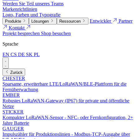
Werden Sie Teil unseres Teams
Markenrichtlinien
Logo, Farben und Typografie
Entwickler
Partner
Produkte
Lösungen
Ressourcen
Kontakt
Projekt besprechen
Shop besuchen
Sprache
EN
CS
DE
SK
PL
Zurück
CHESTER
Sparsame, erweiterbare LTE/LoRaWAN/BLE-Plattform für die
Fernüberwachung
EMBER
Robustes LoRaWAN-Gateway (IP67) für private und öffentliche
Netze
STICKER
Kompakter LoRaWAN-Sensor - NFC- oder Fernkonfiguration, 2+
Jahre Batterie
GAUGER
Impulszähler für Produktionslinien - Modbus-TCP-Ausgabe über