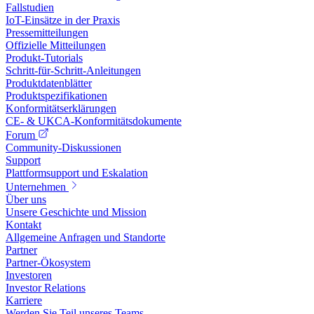
Fallstudien
IoT-Einsätze in der Praxis
Pressemitteilungen
Offizielle Mitteilungen
Produkt-Tutorials
Schritt-für-Schritt-Anleitungen
Produktdatenblätter
Produktspezifikationen
Konformitätserklärungen
CE- & UKCA-Konformitätsdokumente
Forum
Community-Diskussionen
Support
Plattformsupport und Eskalation
Unternehmen
Über uns
Unsere Geschichte und Mission
Kontakt
Allgemeine Anfragen und Standorte
Partner
Partner-Ökosystem
Investoren
Investor Relations
Karriere
Werden Sie Teil unseres Teams