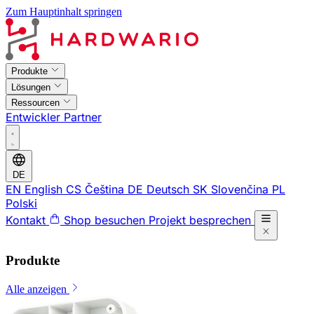
Zum Hauptinhalt springen
Produkte
Lösungen
Ressourcen
Entwickler
Partner
DE
EN
English
CS
Čeština
DE
Deutsch
SK
Slovenčina
PL
Polski
Kontakt
Shop besuchen
Projekt besprechen
Produkte
Alle anzeigen