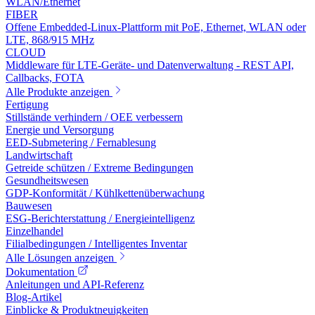
WLAN/Ethernet
FIBER
Offene Embedded-Linux-Plattform mit PoE, Ethernet, WLAN oder
LTE, 868/915 MHz
CLOUD
Middleware für LTE-Geräte- und Datenverwaltung - REST API,
Callbacks, FOTA
Alle Produkte anzeigen
Fertigung
Stillstände verhindern / OEE verbessern
Energie und Versorgung
EED-Submetering / Fernablesung
Landwirtschaft
Getreide schützen / Extreme Bedingungen
Gesundheitswesen
GDP-Konformität / Kühlkettenüberwachung
Bauwesen
ESG-Berichterstattung / Energieintelligenz
Einzelhandel
Filialbedingungen / Intelligentes Inventar
Alle Lösungen anzeigen
Dokumentation
Anleitungen und API-Referenz
Blog-Artikel
Einblicke & Produktneuigkeiten