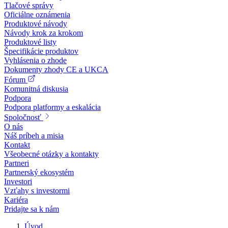
Tlačové správy
Oficiálne oznámenia
Produktové návody
Návody krok za krokom
Produktové listy
Špecifikácie produktov
Vyhlásenia o zhode
Dokumenty zhody CE a UKCA
Fórum
Komunitná diskusia
Podpora
Podpora platformy a eskalácia
Spoločnosť
O nás
Náš príbeh a misia
Kontakt
Všeobecné otázky a kontakty
Partneri
Partnerský ekosystém
Investori
Vzťahy s investormi
Kariéra
Pridajte sa k nám
Úvod