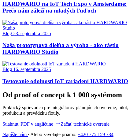
HARDWARIO na IoT Tech Expo v Amsterdame:
Prečo nám záleží na mladých ľuďoch
Blog
23. septembra 2025
Naša prototypová dielňa a výroba - ako rástlo
HARDWARIO Studio
Blog
16. septembra 2025
Testovanie odolnosti IoT zariadení HARDWARIO
Od proof of concept k 1 000 systémom
Praktický sprievodca pre integrátorov plánujúcich overenie, pilot,
produkciu a prevádzku flotily.
Stiahnuť PDF v angličtine
Začať technické overenie
Napíšte nám
·
Alebo zavolajte priamo:
+420 775 159 734