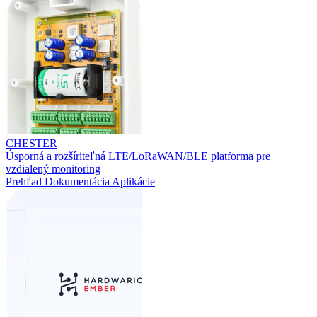
CHESTER
Úsporná a rozšíriteľná LTE/LoRaWAN/BLE platforma pre
vzdialený monitoring
Prehľad
Dokumentácia
Aplikácie