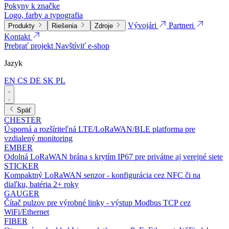
Pokyny k značke
Logo, farby a typografia
Vývojári
Partneri
Produkty
Riešenia
Zdroje
Kontakt
Prebrať projekt
Navštíviť e-shop
Jazyk
EN
CS
DE
SK
PL
Späť
CHESTER
Úsporná a rozšíriteľná LTE/LoRaWAN/BLE platforma pre
vzdialený monitoring
EMBER
Odolná LoRaWAN brána s krytím IP67 pre privátne aj verejné siete
STICKER
Kompaktný LoRaWAN senzor - konfigurácia cez NFC či na
diaľku, batéria 2+ roky
GAUGER
Čítač pulzov pre výrobné linky - výstup Modbus TCP cez
WiFi/Ethernet
FIBER