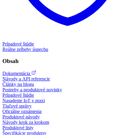
Prípadové štúdie
Reálne príbehy úspechu
Obsah
Dokumentácia
Návody a API referencie
Články na blogu
Postrehy a produktové novinky
Prípadové štúdie
Nasadenie IoT v praxi
Tlačové správy
Oficiálne oznámenia
Produktové návody
Návody krok za krokom
Produktové listy
Špecifikácie produktov