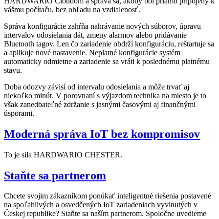
HARDWARIO Cloudom a správa sa, akoby bol priamo pripojený k
vášmu počítaču, bez ohľadu na vzdialenosť.
Správa konfigurácie zahŕňa nahrávanie nových súborov, úpravu
intervalov odosielania dát, zmeny alarmov alebo pridávanie
Bluetooth tagov. Len čo zariadenie obdrží konfiguráciu, reštartuje sa
a aplikuje nové nastavenie. Neplatné konfigurácie systém
automaticky odmietne a zariadenie sa vráti k poslednému platnému
stavu.
Doba odozvy závisí od intervalu odosielania a môže trvať aj
niekoľko minút. V porovnaní s výjazdom technika na miesto je to
však zanedbateľné zdržanie s jasnými časovými aj finančnými
úsporami.
Moderná správa IoT bez kompromisov
To je sila HARDWARIO CHESTER.
Staňte sa partnerom
Chcete svojim zákazníkom ponúkať inteligentné riešenia postavené
na spoľahlivých a osvedčených IoT zariadeniach vyvinutých v
Českej republike? Staňte sa naším partnerom. Spoločne uvedieme