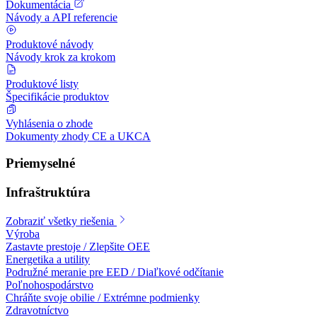
Dokumentácia
Návody a API referencie
Produktové návody
Návody krok za krokom
Produktové listy
Špecifikácie produktov
Vyhlásenia o zhode
Dokumenty zhody CE a UKCA
Priemyselné
Infraštruktúra
Zobraziť všetky riešenia
Výroba
Zastavte prestoje / Zlepšite OEE
Energetika a utility
Podružné meranie pre EED / Diaľkové odčítanie
Poľnohospodárstvo
Chráňte svoje obilie / Extrémne podmienky
Zdravotníctvo