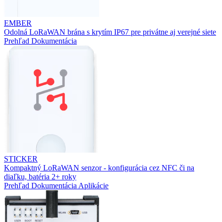
EMBER
Odolná LoRaWAN brána s krytím IP67 pre privátne aj verejné siete
Prehľad
Dokumentácia
STICKER
Kompaktný LoRaWAN senzor - konfigurácia cez NFC či na
diaľku, batéria 2+ roky
Prehľad
Dokumentácia
Aplikácie