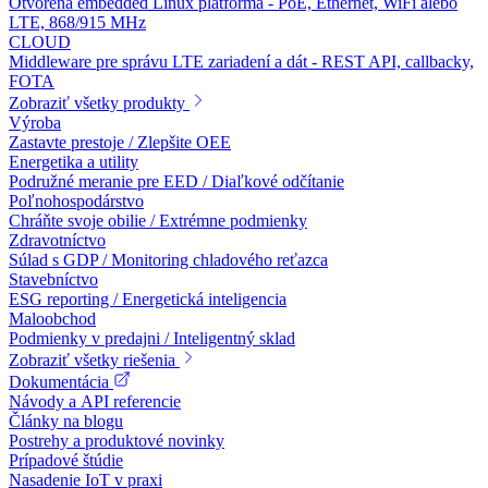
Otvorená embedded Linux platforma - PoE, Ethernet, WiFi alebo
LTE, 868/915 MHz
CLOUD
Middleware pre správu LTE zariadení a dát - REST API, callbacky,
FOTA
Zobraziť všetky produkty
Výroba
Zastavte prestoje / Zlepšite OEE
Energetika a utility
Podružné meranie pre EED / Diaľkové odčítanie
Poľnohospodárstvo
Chráňte svoje obilie / Extrémne podmienky
Zdravotníctvo
Súlad s GDP / Monitoring chladového reťazca
Stavebníctvo
ESG reporting / Energetická inteligencia
Maloobchod
Podmienky v predajni / Inteligentný sklad
Zobraziť všetky riešenia
Dokumentácia
Návody a API referencie
Články na blogu
Postrehy a produktové novinky
Prípadové štúdie
Nasadenie IoT v praxi