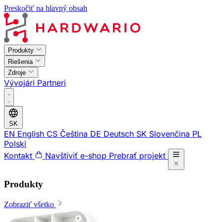
Preskočiť na hlavný obsah
Produkty
Riešenia
Zdroje
Vývojári
Partneri
SK
EN
English
CS
Čeština
DE
Deutsch
SK
Slovenčina
PL
Polski
Kontakt
Navštíviť e-shop
Prebrať projekt
Produkty
Zobraziť všetko