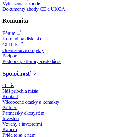
Vyhlásenia o zhode
Dokumenty zhody CE a UKCA
Komunita
Fórum
Komunitná diskusia
GitHub
Open source projekty
Podpora
Podpora platformy a eskalácia
Spoločnosť
O nás
Náš príbeh a misia
Kontakt
Všeobecné otázky a kontakty
Partneri
Partnerský ekosystém
Investori
Vzťahy s investormi
Kariéra
Pridajte sa k nám