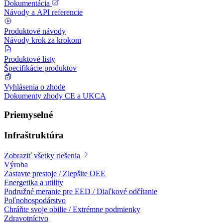
Dokumentácia
Návody a API referencie
Produktové návody
Návody krok za krokom
Produktové listy
Špecifikácie produktov
Vyhlásenia o zhode
Dokumenty zhody CE a UKCA
Priemyselné
Infraštruktúra
Zobraziť všetky riešenia
Výroba
Zastavte prestoje / Zlepšite OEE
Energetika a utility
Podružné meranie pre EED / Diaľkové odčítanie
Poľnohospodárstvo
Chráňte svoje obilie / Extrémne podmienky
Zdravotníctvo