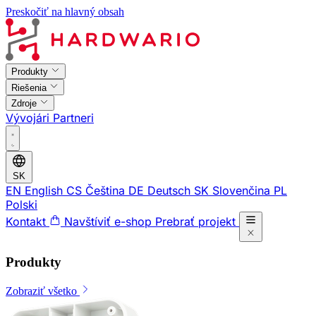
Preskočiť na hlavný obsah
Produkty
Riešenia
Zdroje
Vývojári
Partneri
SK
EN
English
CS
Čeština
DE
Deutsch
SK
Slovenčina
PL
Polski
Kontakt
Navštíviť e-shop
Prebrať projekt
Produkty
Zobraziť všetko