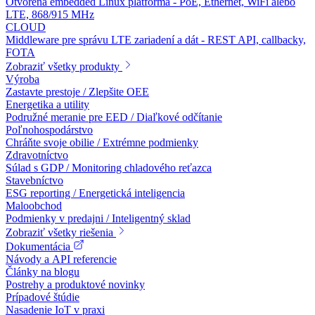
Otvorená embedded Linux platforma - PoE, Ethernet, WiFi alebo
LTE, 868/915 MHz
CLOUD
Middleware pre správu LTE zariadení a dát - REST API, callbacky,
FOTA
Zobraziť všetky produkty
Výroba
Zastavte prestoje / Zlepšite OEE
Energetika a utility
Podružné meranie pre EED / Diaľkové odčítanie
Poľnohospodárstvo
Chráňte svoje obilie / Extrémne podmienky
Zdravotníctvo
Súlad s GDP / Monitoring chladového reťazca
Stavebníctvo
ESG reporting / Energetická inteligencia
Maloobchod
Podmienky v predajni / Inteligentný sklad
Zobraziť všetky riešenia
Dokumentácia
Návody a API referencie
Články na blogu
Postrehy a produktové novinky
Prípadové štúdie
Nasadenie IoT v praxi