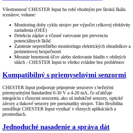
Všestrannosť CHESTER Input ho robí vhodným pre širokú škálu
scenárov, vrátane:
Monitoring doby cyklu strojov pre výpočet celkovej efektivity
zariadenia (OEE)
Detekcia záplav a včasné varovanie pre prevenciu
potenciálnych škôd
Zaistenie nepretržitého monitoringu elektrických ohradníkov a
perimetrovej bezpečnosti
Meranie hmotnosti úľov alebo sledovanie hladín v obilných
silách - CHESTER Input to všetko zvládne bez problémov
Kompatibilný s priemyselnými senzormi
CHESTER Input podporuje pripojenie senzorov s bežnými
priemyselnými štandardmi 0-30 V a 4-20 mA, čo uľahčuje
integráciu s rôznymi senzormi, ako sú indukčné senzory, optické
závory a tlakové senzory pre pneumatiky strojov. Táto flexibilita
umožňuje CHESTER Input vynikať v rôznych aplikáciách a
prostrediach.
Jednoduché nasadenie a správa dát