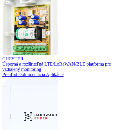
CHESTER
Úsporná a rozšíriteľná LTE/LoRaWAN/BLE platforma pre
vzdialený monitoring
Prehľad
Dokumentácia
Aplikácie