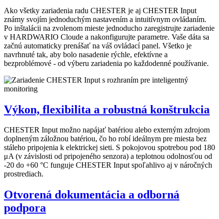
Ako všetky zariadenia radu CHESTER je aj CHESTER Input
známy svojím jednoduchým nastavením a intuitívnym ovládaním.
Po inštalácii na zvolenom mieste jednoducho zaregistrujte zariadenie
v HARDWARIO Cloude a nakonfigurujte parametre. Vaše dáta sa
začnú automaticky prenášať na váš ovládací panel. Všetko je
navrhnuté tak, aby bolo nasadenie rýchle, efektívne a
bezproblémové - od výberu zariadenia po každodenné používanie.
Výkon, flexibilita a robustná konštrukcia
CHESTER Input možno napájať batériou alebo externým zdrojom
doplneným záložnou batériou, čo ho robí ideálnym pre miesta bez
stáleho pripojenia k elektrickej sieti. S pokojovou spotrebou pod 180
μA (v závislosti od pripojeného senzora) a teplotnou odolnosťou od
-20 do +60 °C funguje CHESTER Input spoľahlivo aj v náročných
prostrediach.
Otvorená dokumentácia a odborná
podpora