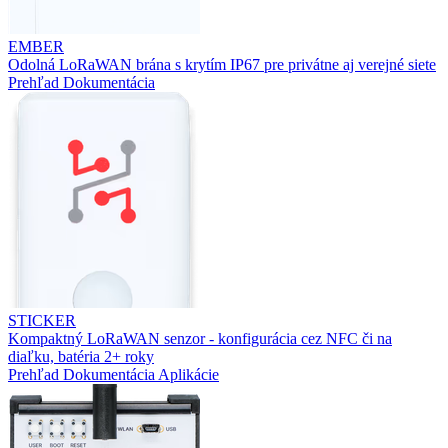
EMBER
Odolná LoRaWAN brána s krytím IP67 pre privátne aj verejné siete
Prehľad
Dokumentácia
STICKER
Kompaktný LoRaWAN senzor - konfigurácia cez NFC či na
diaľku, batéria 2+ roky
Prehľad
Dokumentácia
Aplikácie