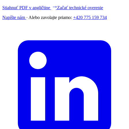
Stiahnuť PDF v angličtine
Začať technické overenie
Napíšte nám
·
Alebo zavolajte priamo:
+420 775 159 734