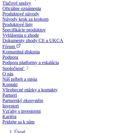
Tlačové správy
Oficiálne oznámenia
Produktové návody
Návody krok za krokom
Produktové listy
Špecifikácie produktov
Vyhlásenia o zhode
Dokumenty zhody CE a UKCA
Fórum
Komunitná diskusia
Podpora
Podpora platformy a eskalácia
Spoločnosť
O nás
Náš príbeh a misia
Kontakt
Všeobecné otázky a kontakty
Partneri
Partnerský ekosystém
Investori
Vzťahy s investormi
Kariéra
Pridajte sa k nám
Úvod