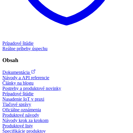
Prípadové štúdie
Reálne príbehy úspechu
Obsah
Dokumentácia
Návody a API referencie
Články na blogu
Postrehy a produktové novinky
Prípadové štúdie
Nasadenie IoT v praxi
Tlačové správy
Oficiálne oznámenia
Produktové návody
Návody krok za krokom
Produktové listy
Špecifikácie produktov