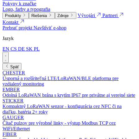
Pokyny k značke
Logo, farby a typografia
Vývojári
Partneri
Produkty
Riešenia
Zdroje
Kontakt
Prebrať projekt
Navštíviť e-shop
Jazyk
EN
CS
DE
SK
PL
Späť
CHESTER
Úsporná a rozšíriteľná LTE/LoRaWAN/BLE platforma pre
vzdialený monitoring
EMBER
Odolná LoRaWAN brána s krytím IP67 pre privátne aj verejné siete
STICKER
Kompaktný LoRaWAN senzor - konfigurácia cez NFC či na
diaľku, batéria 2+ roky
GAUGER
Čítač pulzov pre výrobné linky - výstup Modbus TCP cez
WiFi/Ethernet
FIBER