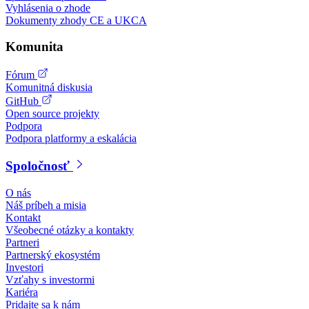
Vyhlásenia o zhode
Dokumenty zhody CE a UKCA
Komunita
Fórum
Komunitná diskusia
GitHub
Open source projekty
Podpora
Podpora platformy a eskalácia
Spoločnosť
O nás
Náš príbeh a misia
Kontakt
Všeobecné otázky a kontakty
Partneri
Partnerský ekosystém
Investori
Vzťahy s investormi
Kariéra
Pridajte sa k nám