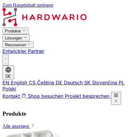
Zum Hauptinhalt springen
Produkte
Lösungen
Ressourcen
Entwickler
Partner
DE
EN
English
CS
Čeština
DE
Deutsch
SK
Slovenčina
PL
Polski
Kontakt
Shop besuchen
Projekt besprechen
Produkte
Alle anzeigen