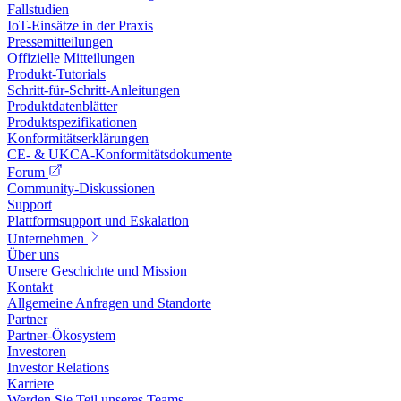
Fallstudien
IoT-Einsätze in der Praxis
Pressemitteilungen
Offizielle Mitteilungen
Produkt-Tutorials
Schritt-für-Schritt-Anleitungen
Produktdatenblätter
Produktspezifikationen
Konformitätserklärungen
CE- & UKCA-Konformitätsdokumente
Forum
Community-Diskussionen
Support
Plattformsupport und Eskalation
Unternehmen
Über uns
Unsere Geschichte und Mission
Kontakt
Allgemeine Anfragen und Standorte
Partner
Partner-Ökosystem
Investoren
Investor Relations
Karriere
Werden Sie Teil unseres Teams