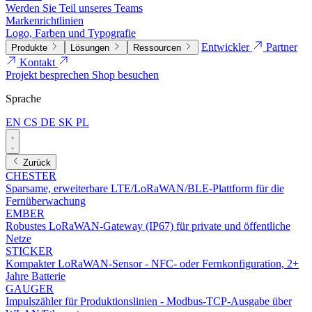
Werden Sie Teil unseres Teams
Markenrichtlinien
Logo, Farben und Typografie
Entwickler
Partner
Produkte
Lösungen
Ressourcen
Kontakt
Projekt besprechen
Shop besuchen
Sprache
EN
CS
DE
SK
PL
Zurück
CHESTER
Sparsame, erweiterbare LTE/LoRaWAN/BLE-Plattform für die
Fernüberwachung
EMBER
Robustes LoRaWAN-Gateway (IP67) für private und öffentliche
Netze
STICKER
Kompakter LoRaWAN-Sensor - NFC- oder Fernkonfiguration, 2+
Jahre Batterie
GAUGER
Impulszähler für Produktionslinien - Modbus-TCP-Ausgabe über