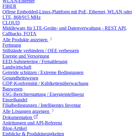
WLAN/Ethernet
FIBER
Offene Embedded-Linux-Plattform mit PoE, Ethernet, WLAN oder
LTE, 868/915 MHz
CLOUD
Middleware für LTE-Geräte- und Datenverwaltung - REST API,
Callbacks, FOTA
Alle Produkte anzeigen
Fertigung
Stillstände verhindern / OEE verbessern
Energie und Versorgung
EED-Submetering / Fernablesung
Landwirtschaft
Getreide schützen / Extreme Bedingungen
Gesundheitswesen
GDP-Konformität / Kühlkettenüberwachung
Bauwesen
ESG-Berichterstattung / Energieintelligenz
Einzelhandel
Filialbedingungen / Intelligentes Inventar
Alle Lösungen anzeigen
Dokumentation
Anleitungen und API-Referenz
Blog-Artikel
Einblicke & Produktneuigkeiten